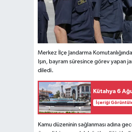
Resmi İlan
Rüya Tabirleri
Sağlık
Şaphane
Merkez İlçe Jandarma Komutanlığında 
Işın, bayram süresince görev yapan jan
Simav
diledi.
Siyaset
Kütahya 6 Ağ
Spor
İçeriği Görüntül
Tavşanlı
Teknoloji
Kamu düzeninin sağlanması adına gec