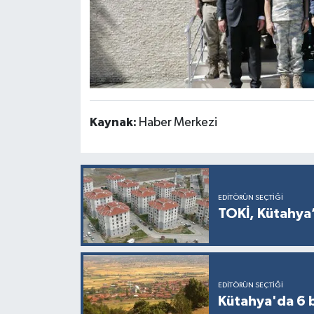
Kaynak:
Haber Merkezi
EDITÖRÜN SEÇTIĞI
TOKİ, Kütahya’
EDITÖRÜN SEÇTIĞI
Kütahya'da 6 b