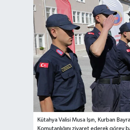
Dünya
Eğitim
Ekonomi
Emet
Foto Galeri
Gediz
Genel
Gündem
Kütahya Valisi Musa Işın, Kurban Bayr
Komutanlığını ziyaret ederek görev b
Hisarcık