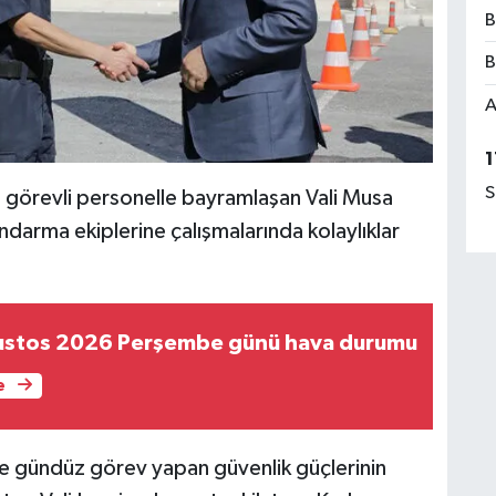
B
B
A
1
S
görevli personelle bayramlaşan Vali Musa
darma ekiplerine çalışmalarında kolaylıklar
ustos 2026 Perşembe günü hava durumu
e
e gündüz görev yapan güvenlik güçlerinin