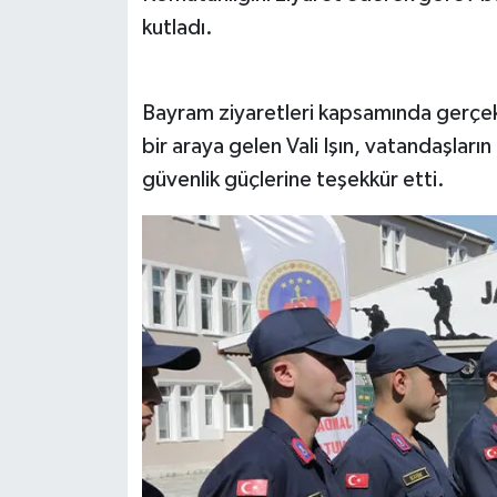
kutladı.
İlçeler
Köşe Yazıları
Bayram ziyaretleri kapsamında gerçek
bir araya gelen Vali Işın, vatandaşları
Kültür Sanat
güvenlik güçlerine teşekkür etti.
Kütahya
Magazin
Otomobil
Pazarlar
Politika