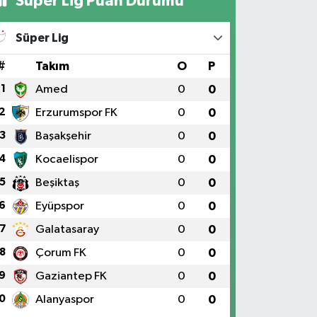
Süper Lig Puan Durumu
Süper Lig
#
Takım
O
P
1
Amed
0
0
2
Erzurumspor FK
0
0
3
Başakşehir
0
0
4
Kocaelispor
0
0
5
Beşiktaş
0
0
6
Eyüpspor
0
0
7
Galatasaray
0
0
8
Çorum FK
0
0
9
Gaziantep FK
0
0
0
Alanyaspor
0
0