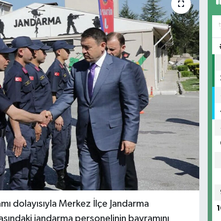
amı dolayısıyla Merkez İlçe Jandarma
1
aşındaki jandarma personelinin bayramını