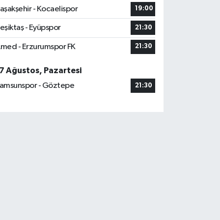
aşakşehir - Kocaelispor
19:00
eşiktaş - Eyüpspor
21:30
med - Erzurumspor FK
21:30
7 Ağustos, Pazartesi
amsunspor - Göztepe
21:30