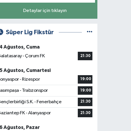
Detaylar için tıklayın
Süper Lig Fikstür
4 Ağustos, Cuma
alatasaray - Çorum FK
21:30
5 Ağustos, Cumartesi
onyaspor - Rizespor
19:00
asımpaşa - Trabzonspor
19:00
ençlerbirliği S.K. - Fenerbahçe
21:30
aziantep FK - Alanyaspor
21:30
6 Ağustos, Pazar