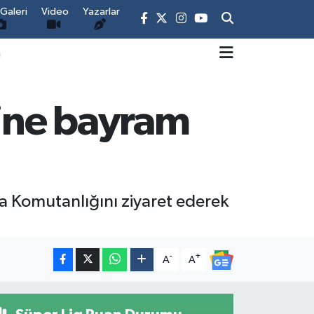
Galeri
Video
Yazarlar
m
ine bayram
ma Komutanlığını ziyaret ederek
-
+
A
A