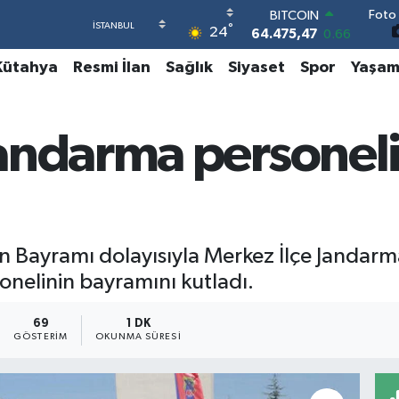
Foto 
DOLAR
°
24
47,5971
0.05
EURO
Kütahya
Resmi İlan
Sağlık
Siyaset
Spor
Yaşa
55,1336
0.18
STERLİN
64,2534
0.22
GRAM ALTIN
andarma personel
6518.23
0.39
BİST100
13.703
0
BITCOIN
64.475,47
0.66
an Bayramı dolayısıyla Merkez İlçe Jandar
nelinin bayramını kutladı.
69
1 DK
GÖSTERIM
OKUNMA SÜRESI