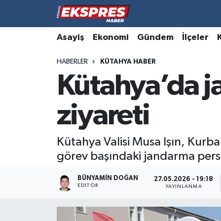
Altıntaş
Hava Durumu
Asayiş
Ekonomi
Gündem
İlçeler
HABERLER
KÜTAHYA HABER
Asayiş
Trafik Durumu
Kütahya’da j
Aslanapa
Süper Lig Puan Durumu ve Fikstür
ziyareti
Biyografiler
Tüm Manşetler
Bölge
Son Dakika Haberleri
Kütahya Valisi Musa Işın, Kurb
görev başındaki jandarma perso
Çavdarhisar
Haber Arşivi
BÜNYAMIN DOĞAN
27.05.2026 - 19:18
EDITÖR
Domaniç
YAYINLANMA
Dumlupınar