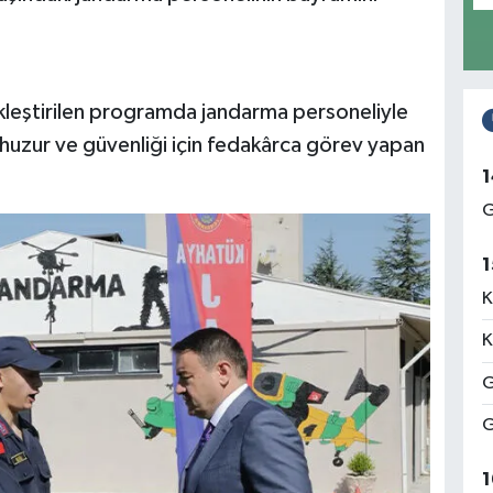
leştirilen programda jandarma personeliyle
n huzur ve güvenliği için fedakârca görev yapan
1
G
1
K
K
G
G
1