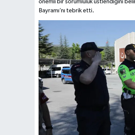
önemli bir sorumluluk üstlendiğini beli
Türkiye
Bayramı’nı tebrik etti.
Video Galeri
Yaşam
Yemek Tarifleri