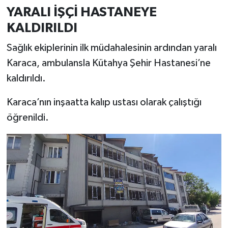
Türkiye
YARALI İŞÇİ HASTANEYE
KALDIRILDI
Video Galeri
Sağlık ekiplerinin ilk müdahalesinin ardından yaralı
Yaşam
Karaca, ambulansla Kütahya Şehir Hastanesi’ne
kaldırıldı.
Yemek Tarifleri
Karaca’nın inşaatta kalıp ustası olarak çalıştığı
öğrenildi.