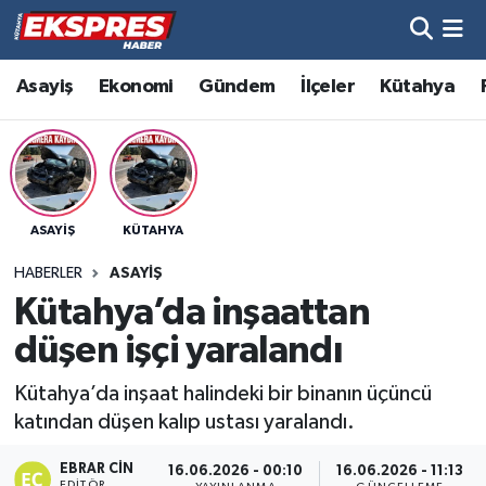
Altıntaş
Hava Durumu
Asayiş
Ekonomi
Gündem
İlçeler
Kütahya
Asayiş
Trafik Durumu
Aslanapa
Süper Lig Puan Durumu ve Fikstür
ASAYIŞ
KÜTAHYA
Biyografiler
Tüm Manşetler
HABERLER
ASAYIŞ
Bölge
Son Dakika Haberleri
Kütahya’da inşaattan
düşen işçi yaralandı
Çavdarhisar
Haber Arşivi
Kütahya’da inşaat halindeki bir binanın üçüncü
Domaniç
katından düşen kalıp ustası yaralandı.
Dumlupınar
EBRAR CIN
16.06.2026 - 00:10
16.06.2026 - 11:13
EDITÖR