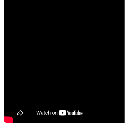
Resmi İlan
Rüya Tabirleri
Sağlık
Şaphane
Simav
Siyaset
Spor
Tavşanlı
Teknoloji