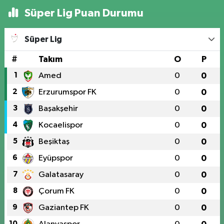
Süper Lig Puan Durumu
Süper Lig
#
Takım
O
P
1
Amed
0
0
2
Erzurumspor FK
0
0
3
Başakşehir
0
0
4
Kocaelispor
0
0
5
Beşiktaş
0
0
6
Eyüpspor
0
0
7
Galatasaray
0
0
8
Çorum FK
0
0
9
Gaziantep FK
0
0
10