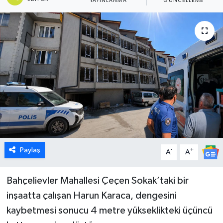
YAYINLANMA
GÜNCELLEME
Dünya
Eğitim
Ekonomi
Emet
Foto Galeri
Gediz
Paylaş
-
+
A
A
Genel
Bahçelievler Mahallesi Çeçen Sokak’taki bir
inşaatta çalışan Harun Karaca, dengesini
Gündem
kaybetmesi sonucu 4 metre yükseklikteki üçüncü
Hisarcık