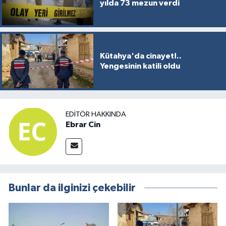
yılda 73 mezun verdi
Kütahya'da cinayet!..
Yengesinin katili oldu
EDITÖR HAKKINDA
Ebrar Cin
Bunlar da ilginizi çekebilir