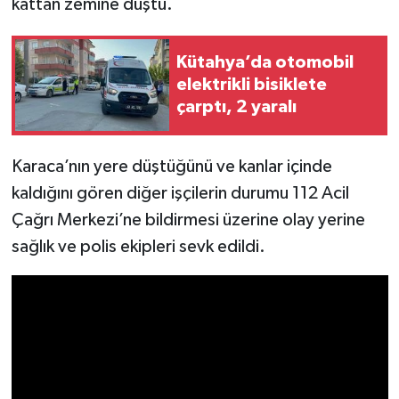
kattan zemine düştü.
İlçeler
Kütahya’da otomobil
elektrikli bisiklete
Köşe Yazıları
çarptı, 2 yaralı
Kültür Sanat
Karaca’nın yere düştüğünü ve kanlar içinde
Kütahya
kaldığını gören diğer işçilerin durumu 112 Acil
Çağrı Merkezi’ne bildirmesi üzerine olay yerine
Magazin
sağlık ve polis ekipleri sevk edildi.
Otomobil
Pazarlar
Politika