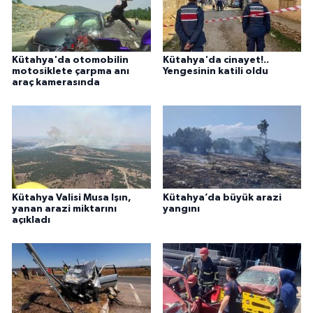
Kütahya'da otomobilin
Kütahya'da cinayet!..
motosiklete çarpma anı
Yengesinin katili oldu
araç kamerasında
Kütahya Valisi Musa Işın,
Kütahya’da büyük arazi
yanan arazi miktarını
yangını
açıkladı