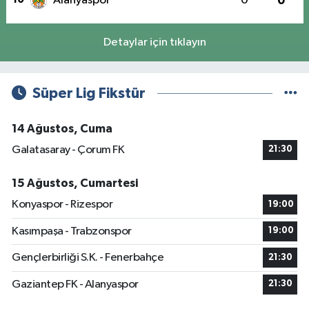
Alanyaspor
0
0
Detaylar için tıklayın
Süper Lig Fikstür
14 Ağustos, Cuma
Galatasaray - Çorum FK
21:30
15 Ağustos, Cumartesi
Konyaspor - Rizespor
19:00
Kasımpaşa - Trabzonspor
19:00
Gençlerbirliği S.K. - Fenerbahçe
21:30
Gaziantep FK - Alanyaspor
21:30