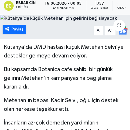
EBRAR CIN
16.06.2026 - 00:05
1757
1
EDITÖR
YAYINLANMA
GÖSTERIM
OKUNM
Dünya
Eğitim
Paylaş
-
+
A
A
Ekonomi
Kütahya’da DMD hastası küçük Metehan Selvi’ye
Emet
destekler gelmeye devam ediyor.
Bu kapsamda Botanica cafe sahibi bir günlük
Foto Galeri
gelirini Metehan’ın kampanyasına bağışlama
Gediz
kararı aldı.
Genel
Metehan’ın babası Kadir Selvi, oğlu için destek
olan herkese teşekkür etti.
Gündem
İnsanların az-çok demeden yardımlarını
Hisarcık