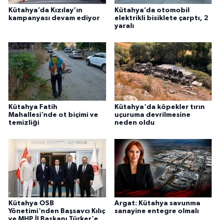
Kütahya’da Kızılay’ın
Kütahya’da otomobil
kampanyası devam ediyor
elektrikli bisiklete çarptı, 2
yaralı
Kütahya Fatih
Kütahya'da köpekler tırın
Mahallesi’nde ot biçimi ve
uçuruma devrilmesine
temizliği
neden oldu
Kütahya OSB
Argat: Kütahya savunma
Yönetimi'nden Başsavcı Kılıç
sanayine entegre olmalı
ve MHP İl Başkanı Türker'e