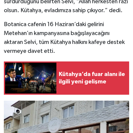
sürdürdüğünü belirten Selvi, “Allah herkesten razı
olsun. Kütahya, evladımıza sahip çıkıyor.” dedi.
İlçeler
Botanica cafenin 16 Haziran’daki gelirini
Köşe Yazıları
Metehan’ın kampanyasına bağışlayacağını
aktaran Selvi, tüm Kütahya halkını kafeye destek
Kültür Sanat
vermeye davet etti.
Kütahya
Kütahya’da fuar alanı ile
Magazin
ilgili yeni gelişme
Otomobil
Pazarlar
Politika