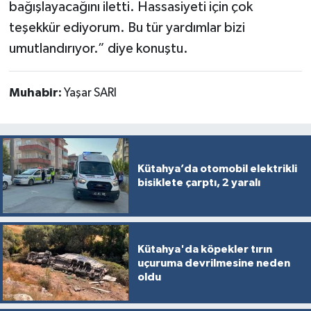
bağışlayacağını iletti. Hassasiyeti için çok
Türkiye
teşekkür ediyorum. Bu tür yardımlar bizi
umutlandırıyor.” diye konuştu.
Video Galeri
Yaşam
Muhabir:
Yaşar SARI
Yemek Tarifleri
Kütahya’da otomobil elektrikli
bisiklete çarptı, 2 yaralı
Kütahya'da köpekler tırın
uçuruma devrilmesine neden
oldu