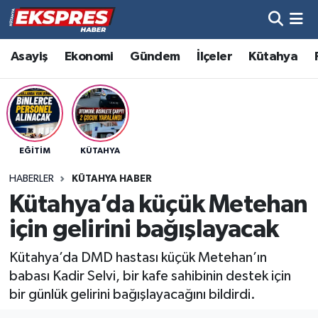
Altıntaş
Hava Durumu
Asayiş
Ekonomi
Gündem
İlçeler
Kütahya
Asayiş
Trafik Durumu
Aslanapa
Süper Lig Puan Durumu ve Fikstür
EĞITIM
KÜTAHYA
Biyografiler
Tüm Manşetler
HABERLER
KÜTAHYA HABER
Bölge
Son Dakika Haberleri
Kütahya’da küçük Metehan
için gelirini bağışlayacak
Çavdarhisar
Haber Arşivi
Kütahya’da DMD hastası küçük Metehan’ın
Domaniç
babası Kadir Selvi, bir kafe sahibinin destek için
bir günlük gelirini bağışlayacağını bildirdi.
Dumlupınar