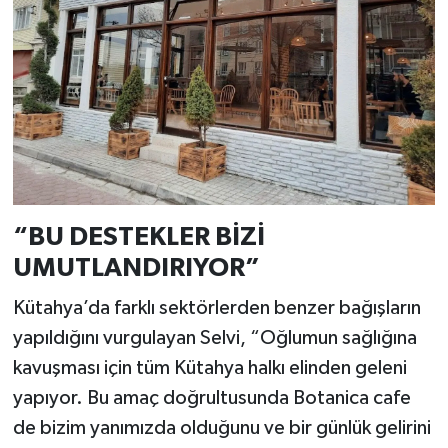
Resmi İlan
Rüya Tabirleri
Sağlık
Şaphane
Simav
“BU DESTEKLER BİZİ
Siyaset
UMUTLANDIRIYOR”
Kütahya’da farklı sektörlerden benzer bağışların
Spor
yapıldığını vurgulayan Selvi, “Oğlumun sağlığına
Tavşanlı
kavuşması için tüm Kütahya halkı elinden geleni
yapıyor. Bu amaç doğrultusunda Botanica cafe
Teknoloji
de bizim yanımızda olduğunu ve bir günlük gelirini