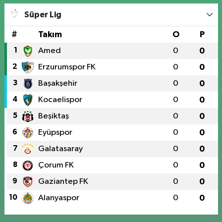
Süper Lig
#
Takım
O
P
1
Amed
0
0
2
Erzurumspor FK
0
0
3
Başakşehir
0
0
4
Kocaelispor
0
0
5
Beşiktaş
0
0
6
Eyüpspor
0
0
7
Galatasaray
0
0
8
Çorum FK
0
0
9
Gaziantep FK
0
0
10
Alanyaspor
0
0