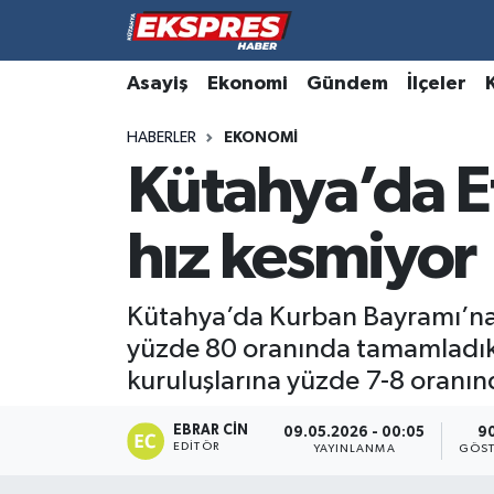
Altıntaş
Hava Durumu
Asayiş
Ekonomi
Gündem
İlçeler
HABERLER
EKONOMI
Asayiş
Trafik Durumu
Kütahya’da Et
Aslanapa
Süper Lig Puan Durumu ve Fikstür
hız kesmiyor
Biyografiler
Tüm Manşetler
Bölge
Son Dakika Haberleri
Kütahya’da Kurban Bayramı’na sa
yüzde 80 oranında tamamladıklar
Çavdarhisar
Haber Arşivi
kuruluşlarına yüzde 7-8 oranınd
Domaniç
EBRAR CIN
09.05.2026 - 00:05
9
EDITÖR
YAYINLANMA
GÖST
Dumlupınar