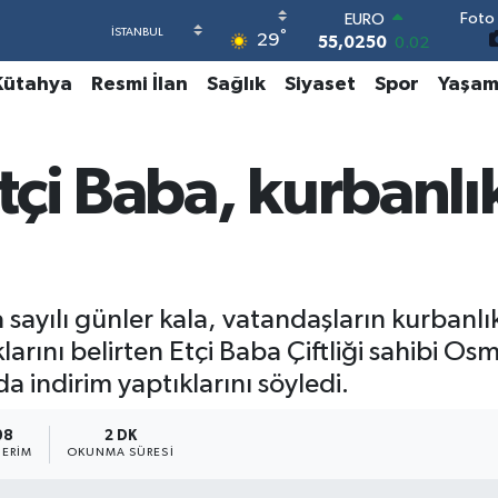
Foto 
EURO
°
29
55,0250
0.02
STERLİN
Kütahya
Resmi İlan
Sağlık
Siyaset
Spor
Yaşa
64,2398
0.2
GRAM ALTIN
6513.94
0.32
BİST100
çi Baba, kurbanlık
13.768
48
BITCOIN
64.602,05
0.69
DOLAR
47,6006
0.06
yılı günler kala, vatandaşların kurbanlık t
ını belirten Etçi Baba Çiftliği sahibi Osm
a indirim yaptıklarını söyledi.
08
2 DK
ERIM
OKUNMA SÜRESI