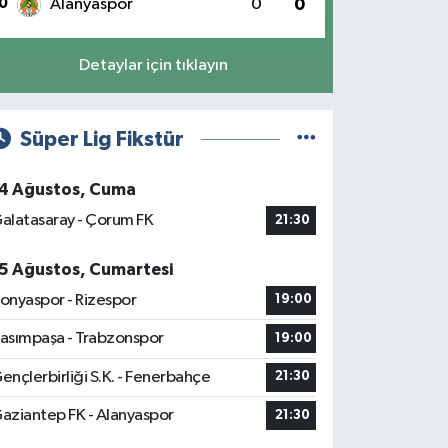
0
Alanyaspor
0
0
Detaylar için tıklayın
Süper Lig Fikstür
4 Ağustos, Cuma
alatasaray - Çorum FK
21:30
5 Ağustos, Cumartesi
onyaspor - Rizespor
19:00
asımpaşa - Trabzonspor
19:00
ençlerbirliği S.K. - Fenerbahçe
21:30
aziantep FK - Alanyaspor
21:30