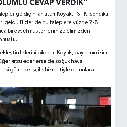
 OLUMLU CEVAP VERDİK”
alepler geldiğini anlatan Koyak, “STK, sendika
ri geldi. Bizler de bu taleplere yüzde 7-8
ıca bireysel müşterilerimize elimizden
konuştu.
kleştirdiklerini bildiren Koyak, bayramın ikinci
. Eğer arzu ederlerse de soğuk hava
si gün ince işçilik hizmetiyle de onlara