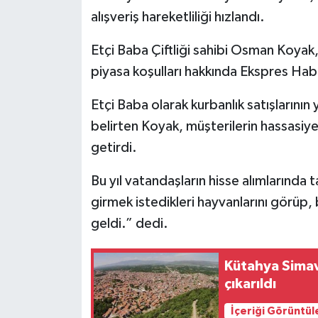
alışveriş hareketliliği hızlandı.
İlçeler
Etçi Baba Çiftliği sahibi Osman Koyak, 
Köşe Yazıları
piyasa koşulları hakkında Ekspres Hab
Etçi Baba olarak kurbanlık satışlarını
Kültür Sanat
belirten Koyak, müşterilerin hassasiyetl
Kütahya
getirdi.
Magazin
Bu yıl vatandaşların hisse alımlarında 
girmek istedikleri hayvanlarını görüp
Otomobil
geldi.” dedi.
Pazarlar
Kütahya Sima
çıkarıldı
Politika
İçeriği Görüntül