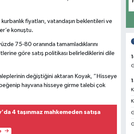
1
kurbanlık fiyatları, vatandaşın beklentileri ve
er’e konuştu.
n yüzde 75-80 oranında tamamladıklarını
erine göre satış politikası belirlediklerini dile
1
G
taleplerinin değiştiğini aktaran Koyak, “Hisseye
1
, beğenip hayvana hisseye girme talebi çok
K
K
v'da 4 taşınmaz mahkemeden satışa
G
G
e