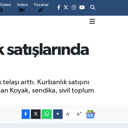
Galeri
Video
Yazarlar
m
 satışlarında
elaşı arttı. Kurbanlık satışını
an Koyak, sendika, sivil toplum
-
+
A
A