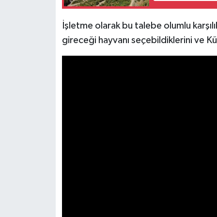
Resmi İlan
İşletme olarak bu talebe olumlu karşılı
Rüya Tabirleri
gireceği hayvanı seçebildiklerini ve Kü
Sağlık
Şaphane
Simav
Siyaset
Spor
Tavşanlı
Teknoloji