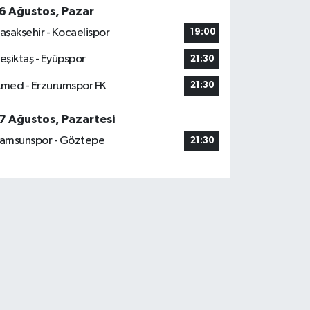
6 Ağustos, Pazar
aşakşehir - Kocaelispor
19:00
eşiktaş - Eyüpspor
21:30
med - Erzurumspor FK
21:30
7 Ağustos, Pazartesi
amsunspor - Göztepe
21:30