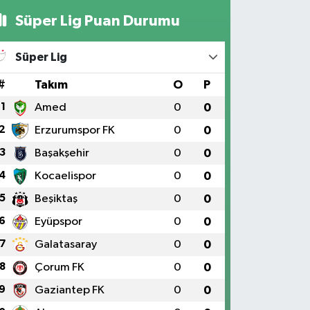
Süper Lig Puan Durumu
Süper Lig
#
Takım
O
P
1
Amed
0
0
2
Erzurumspor FK
0
0
3
Başakşehir
0
0
4
Kocaelispor
0
0
5
Beşiktaş
0
0
6
Eyüpspor
0
0
7
Galatasaray
0
0
8
Çorum FK
0
0
9
Gaziantep FK
0
0