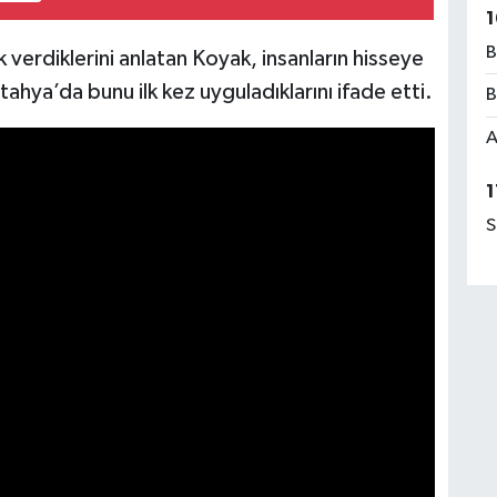
1
B
k verdiklerini anlatan Koyak, insanların hisseye
tahya’da bunu ilk kez uyguladıklarını ifade etti.
B
A
1
S