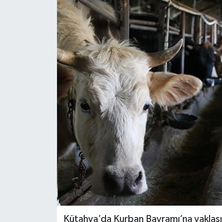
Dünya
Eğitim
Ekonomi
Emet
Foto Galeri
Gediz
Genel
Gündem
Kütahya’da Kurban Bayramı’na yaklaşık 3
Hisarcık