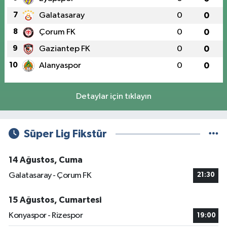
7
Galatasaray
0
0
8
Çorum FK
0
0
9
Gaziantep FK
0
0
10
Alanyaspor
0
0
Detaylar için tıklayın
Süper Lig Fikstür
14 Ağustos, Cuma
Galatasaray - Çorum FK
21:30
15 Ağustos, Cumartesi
Konyaspor - Rizespor
19:00