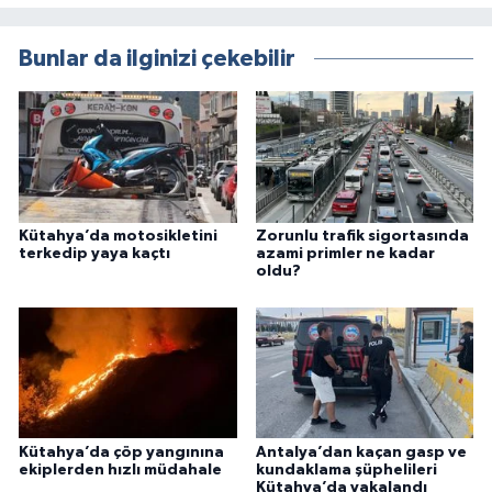
Bunlar da ilginizi çekebilir
Kütahya’da motosikletini
Zorunlu trafik sigortasında
terkedip yaya kaçtı
azami primler ne kadar
oldu?
Kütahya’da çöp yangınına
Antalya’dan kaçan gasp ve
ekiplerden hızlı müdahale
kundaklama şüphelileri
Kütahya’da yakalandı