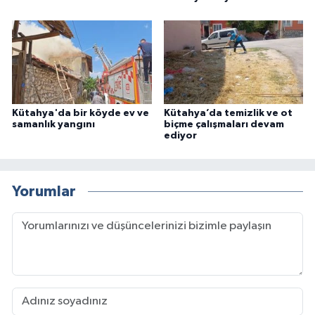
Kütahya'da bir köyde ev ve
Kütahya’da temizlik ve ot
samanlık yangını
biçme çalışmaları devam
ediyor
Yorumlar