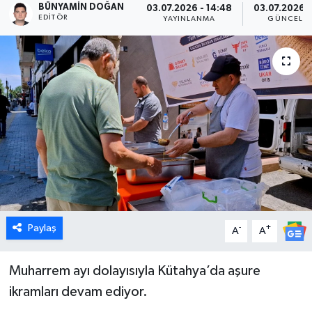
BÜNYAMIN DOĞAN
03.07.2026 - 14:48
03.07.2026 -
EDITÖR
YAYINLANMA
GÜNCELL
Dünya
Eğitim
Ekonomi
Emet
Foto Galeri
Gediz
Paylaş
-
+
A
A
Genel
Muharrem ayı dolayısıyla Kütahya’da aşure
Gündem
ikramları devam ediyor.
Hisarcık