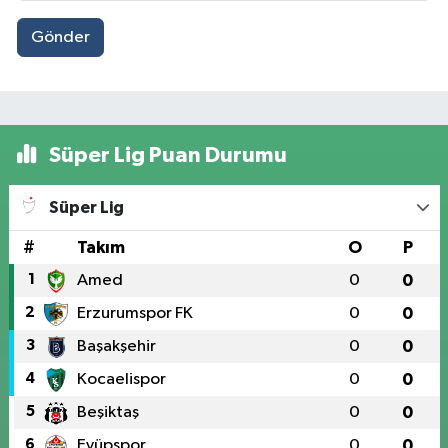
Gönder
Süper Lig Puan Durumu
Süper Lig
#
Takım
O
P
1
Amed
0
0
2
Erzurumspor FK
0
0
3
Başakşehir
0
0
4
Kocaelispor
0
0
5
Beşiktaş
0
0
6
Eyüpspor
0
0