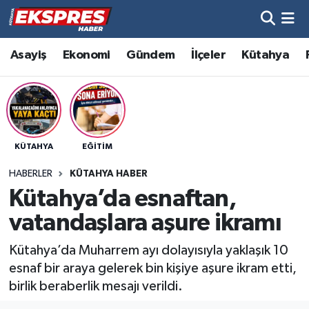
Altıntaş
Hava Durumu
Asayiş
Ekonomi
Gündem
İlçeler
Kütahya
Asayiş
Trafik Durumu
Aslanapa
Süper Lig Puan Durumu ve Fikstür
KÜTAHYA
EĞITIM
Biyografiler
Tüm Manşetler
HABERLER
KÜTAHYA HABER
Bölge
Son Dakika Haberleri
Kütahya’da esnaftan,
vatandaşlara aşure ikramı
Çavdarhisar
Haber Arşivi
Kütahya’da Muharrem ayı dolayısıyla yaklaşık 10
Domaniç
esnaf bir araya gelerek bin kişiye aşure ikram etti,
birlik beraberlik mesajı verildi.
Dumlupınar