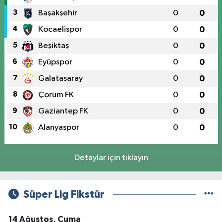
3
Başakşehir
0
0
4
Kocaelispor
0
0
5
Beşiktaş
0
0
6
Eyüpspor
0
0
7
Galatasaray
0
0
8
Çorum FK
0
0
9
Gaziantep FK
0
0
10
Alanyaspor
0
0
Detaylar için tıklayın
Süper Lig Fikstür
14 Ağustos, Cuma