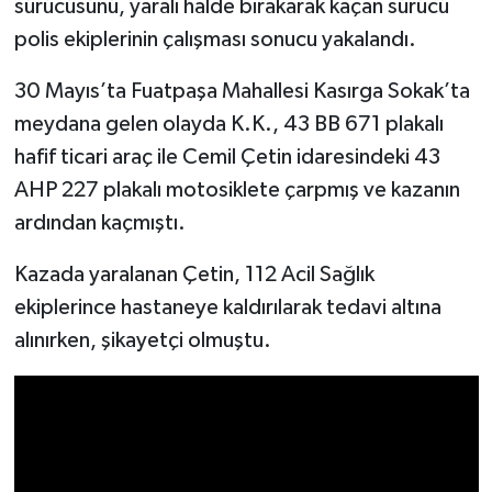
sürücüsünü, yaralı halde bırakarak kaçan sürücü
polis ekiplerinin çalışması sonucu yakalandı.
İlçeler
30 Mayıs’ta Fuatpaşa Mahallesi Kasırga Sokak’ta
Köşe Yazıları
meydana gelen olayda K.K., 43 BB 671 plakalı
hafif ticari araç ile Cemil Çetin idaresindeki 43
Kültür Sanat
AHP 227 plakalı motosiklete çarpmış ve kazanın
Kütahya
ardından kaçmıştı.
Kazada yaralanan Çetin, 112 Acil Sağlık
Magazin
ekiplerince hastaneye kaldırılarak tedavi altına
Otomobil
alınırken, şikayetçi olmuştu.
Pazarlar
Politika