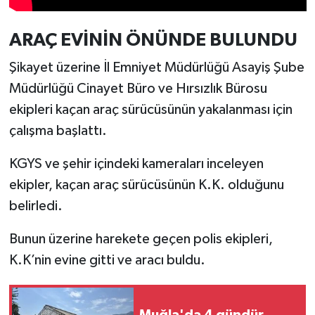
Türkiye
ARAÇ EVİNİN ÖNÜNDE BULUNDU
Video Galeri
Şikayet üzerine İl Emniyet Müdürlüğü Asayiş Şube
Yaşam
Müdürlüğü Cinayet Büro ve Hırsızlık Bürosu
ekipleri kaçan araç sürücüsünün yakalanması için
Yemek Tarifleri
çalışma başlattı.
KGYS ve şehir içindeki kameraları inceleyen
ekipler, kaçan araç sürücüsünün K.K. olduğunu
belirledi.
Bunun üzerine harekete geçen polis ekipleri,
K.K’nin evine gitti ve aracı buldu.