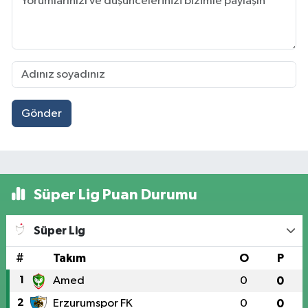
Gönder
Süper Lig Puan Durumu
Süper Lig
#
Takım
O
P
1
Amed
0
0
2
Erzurumspor FK
0
0