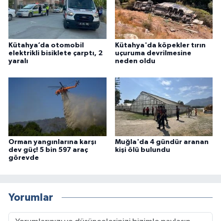
Kütahya’da otomobil
Kütahya'da köpekler tırın
elektrikli bisiklete çarptı, 2
uçuruma devrilmesine
yaralı
neden oldu
Orman yangınlarına karşı
Muğla'da 4 gündür aranan
dev güç! 5 bin 597 araç
kişi ölü bulundu
görevde
Yorumlar