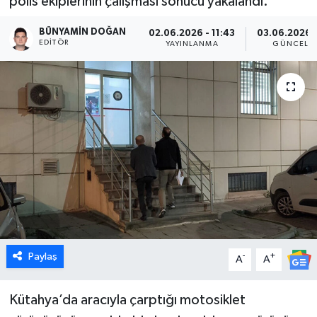
polis ekiplerinin çalışması sonucu yakalandı.
Dünya
BÜNYAMIN DOĞAN
02.06.2026 - 11:43
03.06.2026 -
EDITÖR
YAYINLANMA
GÜNCELL
Eğitim
Ekonomi
Emet
Foto Galeri
Gediz
Genel
Paylaş
-
+
A
A
Gündem
Kütahya’da aracıyla çarptığı motosiklet
Hisarcık