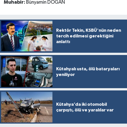
Muhabir:
Bünyamin DOĞAN
Rektör Tekin, KSBÜ'nün neden
tercih edilmesi gerektiğini
anlattı
Kütahyalı usta, ölü bataryaları
yeniliyor
Kütahya’da iki otomobil
çarpıştı, ölü ve yaralılar var