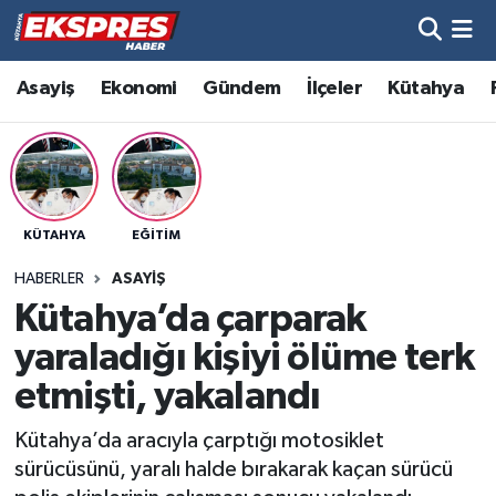
Altıntaş
Hava Durumu
Asayiş
Ekonomi
Gündem
İlçeler
Kütahya
Asayiş
Trafik Durumu
Aslanapa
Süper Lig Puan Durumu ve Fikstür
KÜTAHYA
EĞITIM
Biyografiler
Tüm Manşetler
HABERLER
ASAYIŞ
Bölge
Son Dakika Haberleri
Kütahya’da çarparak
yaraladığı kişiyi ölüme terk
Çavdarhisar
Haber Arşivi
etmişti, yakalandı
Domaniç
Kütahya’da aracıyla çarptığı motosiklet
sürücüsünü, yaralı halde bırakarak kaçan sürücü
Dumlupınar