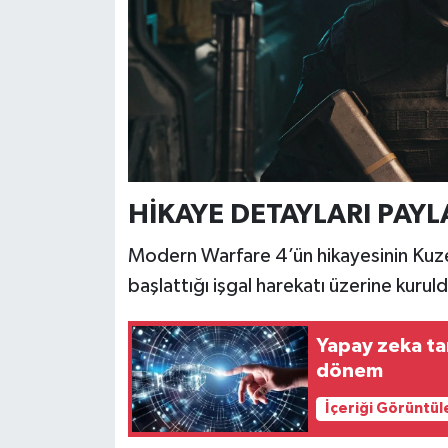
Resmi İlan
Rüya Tabirleri
Sağlık
Şaphane
HİKAYE DETAYLARI PAYL
Simav
Modern Warfare 4’ün hikayesinin Kuze
Siyaset
başlattığı işgal harekatı üzerine kuruld
Spor
Yapay zeka tarı
Tavşanlı
dönem
İçeriği Görüntül
Teknoloji