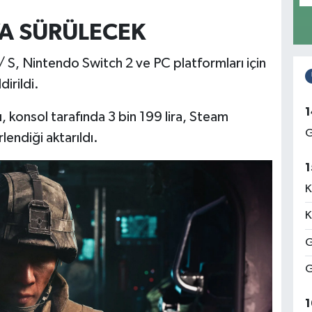
YA SÜRÜLECEK
/ S, Nintendo Switch 2 ve PC platformları için
irildi.
1
ı, konsol tarafında 3 bin 199 lira, Steam
G
lendiği aktarıldı.
1
K
K
G
G
1