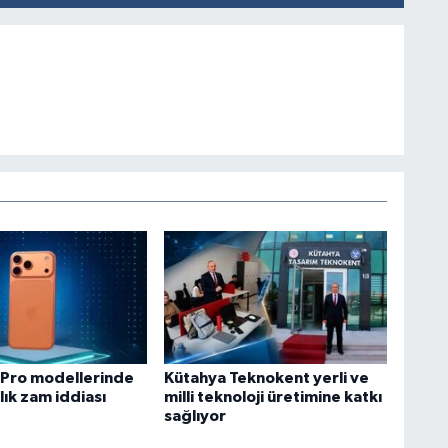
 Pro modellerinde
Kütahya Teknokent yerli ve
ık zam iddiası
milli teknoloji üretimine katkı
sağlıyor