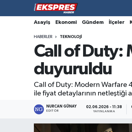
Altıntaş
Hava Durumu
Asayiş
Ekonomi
Gündem
İlçeler
HABERLER
TEKNOLOJI
Asayiş
Trafik Durumu
Call of Duty:
Aslanapa
Süper Lig Puan Durumu ve Fikstür
duyuruldu
Biyografiler
Tüm Manşetler
Bölge
Son Dakika Haberleri
Call of Duty: Modern Warfare 
ile fiyat detaylarının netleştiği 
Çavdarhisar
Haber Arşivi
NURCAN GÜNAY
02.06.2026 - 11:38
EDITÖR
Domaniç
YAYINLANMA
Dumlupınar