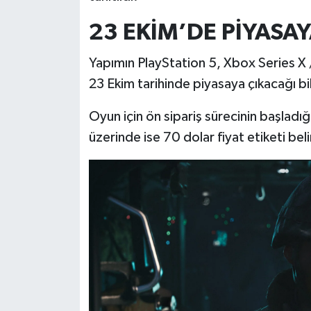
23 EKİM’DE PİYASA
İlçeler
Yapımın PlayStation 5, Xbox Series X 
Köşe Yazıları
23 Ekim tarihinde piyasaya çıkacağı bild
Kültür Sanat
Oyun için ön sipariş sürecinin başladığ
üzerinde ise 70 dolar fiyat etiketi belir
Kütahya
Magazin
Otomobil
Pazarlar
Politika