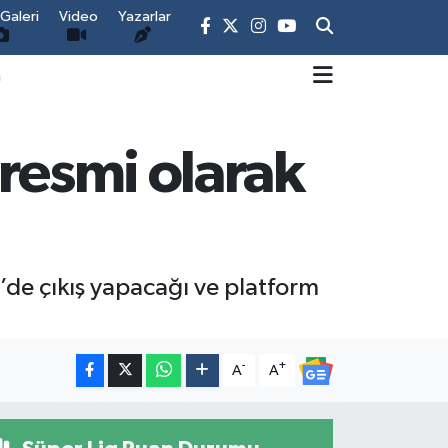
Galeri
Video
Yazarlar
m
 resmi olarak
de çıkış yapacağı ve platform
-
+
A
A