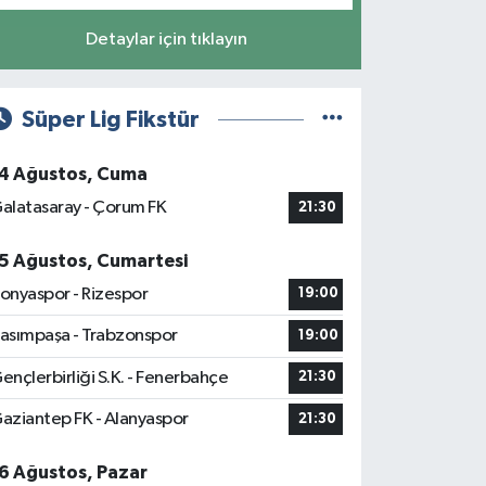
Detaylar için tıklayın
Süper Lig Fikstür
4 Ağustos, Cuma
alatasaray - Çorum FK
21:30
5 Ağustos, Cumartesi
onyaspor - Rizespor
19:00
asımpaşa - Trabzonspor
19:00
ençlerbirliği S.K. - Fenerbahçe
21:30
aziantep FK - Alanyaspor
21:30
6 Ağustos, Pazar