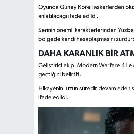
Türkiye
Oyunda Güney Koreli askerlerden oluş
anlatılacağı ifade edildi.
Video Galeri
Serinin önemli karakterlerinden Yüzbaşı
Yaşam
bölgede kendi hesaplaşmasını sürdür
Yemek Tarifleri
DAHA KARANLIK BİR AT
Geliştirici ekip, Modern Warfare 4 ile
geçtiğini belirtti.
Hikayenin, uzun süredir devam eden ser
ifade edildi.