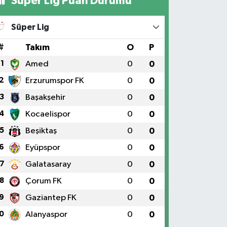
Süper Lig Puan Durumu
Süper Lig
#
Takım
O
P
1
Amed
0
0
2
Erzurumspor FK
0
0
3
Başakşehir
0
0
4
Kocaelispor
0
0
5
Beşiktaş
0
0
6
Eyüpspor
0
0
7
Galatasaray
0
0
8
Çorum FK
0
0
9
Gaziantep FK
0
0
0
Alanyaspor
0
0