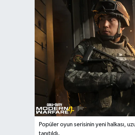
Dünya
Eğitim
Ekonomi
Emet
Foto Galeri
Gediz
Genel
Gündem
Popüler oyun serisinin yeni halkası, 
tanıtıldı.
Hisarcık