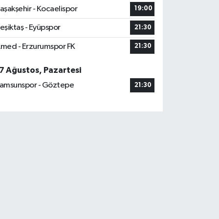
aşakşehir - Kocaelispor
19:00
eşiktaş - Eyüpspor
21:30
med - Erzurumspor FK
21:30
7 Ağustos, Pazartesi
amsunspor - Göztepe
21:30