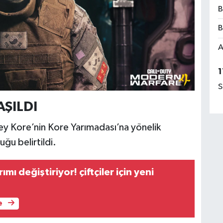
B
B
A
1
S
AŞILDI
y Kore’nin Kore Yarımadası’na yönelik
uğu belirtildi.
mı değiştiriyor! çiftçiler için yeni
e