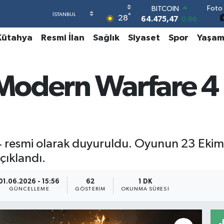
Foto 
DOLAR
°
28
47,5971
0.05
EURO
Kütahya
Resmi İlan
Sağlık
Siyaset
Spor
Yaşa
55,1336
0.18
STERLİN
64,2534
0.22
GRAM ALTIN
 Modern Warfare 4
6518.23
0.39
BİST100
13.703
0
BITCOIN
64.475,47
0.66
4 resmi olarak duyuruldu. Oyunun 23 Ekim’
açıklandı.
01.06.2026 - 15:56
62
1 DK
GÜNCELLEME
GÖSTERIM
OKUNMA SÜRESI