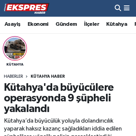
Altıntaş
Hava Durumu
Asayiş
Ekonomi
Gündem
İlçeler
Kütahya
Asayiş
Trafik Durumu
Aslanapa
Süper Lig Puan Durumu ve Fikstür
KÜTAHYA
Biyografiler
Tüm Manşetler
HABERLER
KÜTAHYA HABER
Bölge
Son Dakika Haberleri
Kütahya'da büyücülere
operasyonda 9 şüpheli
Çavdarhisar
Haber Arşivi
yakalandı
Domaniç
Kütahya’da büyücülük yoluyla dolandırıcılık
yaparak haksız kazanç sağladıkları iddia edilen
Dumlupınar