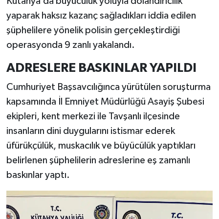
Kütahya’da büyücülük yoluyla dolandırıcılık
yaparak haksız kazanç sağladıkları iddia edilen
İlçeler
şüphelilere yönelik polisin gerçekleştirdiği
operasyonda 9 zanlı yakalandı.
Köşe Yazıları
ADRESLERE BASKINLAR YAPILDI
Kültür Sanat
Cumhuriyet Başsavcılığınca yürütülen soruşturma
Kütahya
kapsamında İl Emniyet Müdürlüğü Asayiş Şubesi
ekipleri, kent merkezi ile Tavşanlı ilçesinde
Magazin
insanların dini duygularını istismar ederek
üfürükçülük, muskacılık ve büyücülük yaptıkları
Otomobil
belirlenen şüphelilerin adreslerine eş zamanlı
Pazarlar
baskınlar yaptı.
Politika