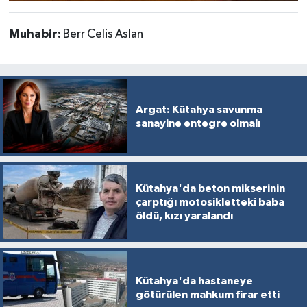
Muhabir:
Berr Celis Aslan
Argat: Kütahya savunma
sanayine entegre olmalı
Kütahya'da beton mikserinin
çarptığı motosikletteki baba
öldü, kızı yaralandı
Kütahya'da hastaneye
götürülen mahkum firar etti