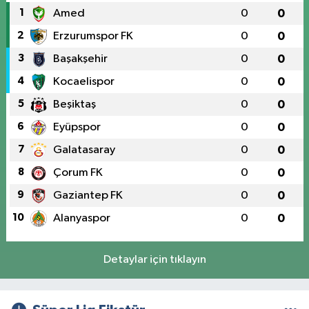
1
Amed
0
0
2
Erzurumspor FK
0
0
3
Başakşehir
0
0
4
Kocaelispor
0
0
5
Beşiktaş
0
0
6
Eyüpspor
0
0
7
Galatasaray
0
0
8
Çorum FK
0
0
9
Gaziantep FK
0
0
10
Alanyaspor
0
0
Detaylar için tıklayın