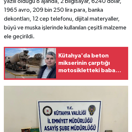
yazılı olduğu 8 ajanda, 2 bilgisayar, 6240 dolar,
Türkiye
1965 avro, 209 bin 250 lira para, banka
dekontları, 12 cep telefonu, dijital materyaller,
Video Galeri
büyü ve muska işlerinde kullanılan çeşitli malzeme
Yaşam
ele geçirildi.
Yemek Tarifleri
Kütahya'da beton
mikserinin çarptığı
motosikletteki baba
öldü, kızı yaralandı