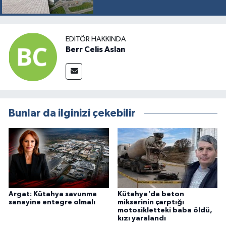
EDITÖR HAKKINDA
Berr Celis Aslan
Bunlar da ilginizi çekebilir
Argat: Kütahya savunma
Kütahya'da beton
sanayine entegre olmalı
mikserinin çarptığı
motosikletteki baba öldü,
kızı yaralandı