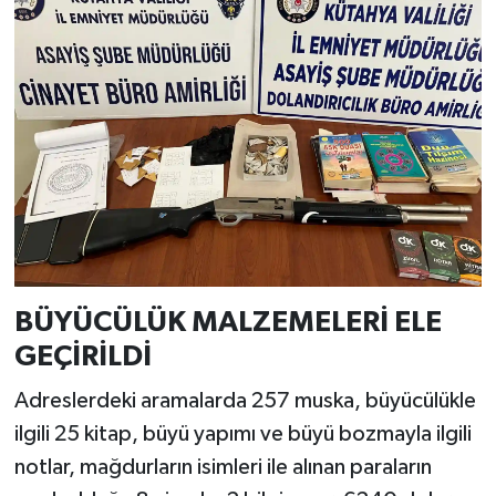
Resmi İlan
Rüya Tabirleri
Sağlık
Şaphane
Simav
Siyaset
BÜYÜCÜLÜK MALZEMELERİ ELE
Spor
GEÇİRİLDİ
Adreslerdeki aramalarda 257 muska, büyücülükle
Tavşanlı
ilgili 25 kitap, büyü yapımı ve büyü bozmayla ilgili
Teknoloji
notlar, mağdurların isimleri ile alınan paraların