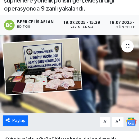
şüphelilere yönelik polisin gerçekleştirdiği
operasyonda 9 zanlı yakalandı.
Dünya
BERR CELIS ASLAN
19.07.2025 - 15:39
19.07.2025 - 1
Eğitim
EDITÖR
YAYINLANMA
GÜNCELLEM
Ekonomi
Emet
Foto Galeri
Gediz
Genel
Paylaş
-
+
Gündem
A
A
Hisarcık