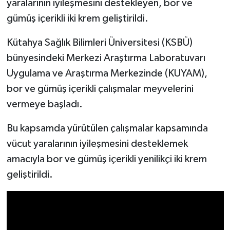
yaralarının iyileşmesini destekleyen, bor ve
gümüş içerikli iki krem geliştirildi.
İlçeler
Kütahya Sağlık Bilimleri Üniversitesi (KSBÜ)
Köşe Yazıları
bünyesindeki Merkezi Araştırma Laboratuvarı
Uygulama ve Araştırma Merkezinde (KUYAM),
Kültür Sanat
bor ve gümüş içerikli çalışmalar meyvelerini
Kütahya
vermeye başladı.
Bu kapsamda yürütülen çalışmalar kapsamında
Magazin
vücut yaralarının iyileşmesini desteklemek
Otomobil
amacıyla bor ve gümüş içerikli yenilikçi iki krem
geliştirildi.
Pazarlar
Politika