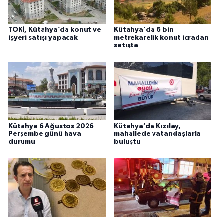
TOKİ, Kütahya’da konut ve
Kütahya'da 6 bin
işyeri satışı yapacak
metrekarelik konut icradan
satışta
Kütahya 6 Ağustos 2026
Kütahya’da Kızılay,
Perşembe günü hava
mahallede vatandaşlarla
durumu
buluştu