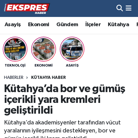
Altıntaş
Hava Durumu
Asayiş
Ekonomi
Gündem
İlçeler
Kütahya
Asayiş
Trafik Durumu
Aslanapa
Süper Lig Puan Durumu ve Fikstür
TEKNOLOJI
EKONOMI
ASAYIŞ
Biyografiler
Tüm Manşetler
HABERLER
KÜTAHYA HABER
Bölge
Son Dakika Haberleri
Kütahya’da bor ve gümüş
içerikli yara kremleri
Çavdarhisar
Haber Arşivi
geliştirildi
Domaniç
Kütahya’da akademisyenler tarafından vücut
yaralarının iyileşmesini destekleyen, bor ve
Dumlupınar