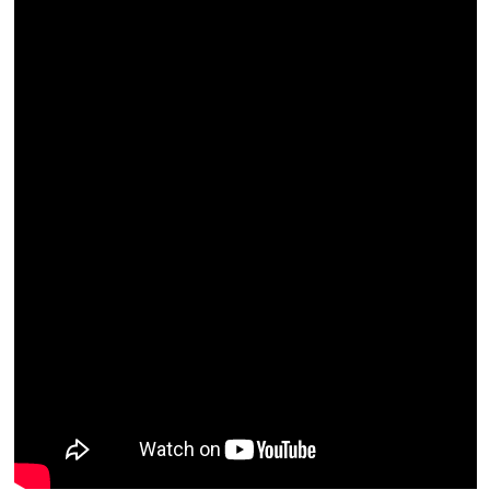
Resmi İlan
Rüya Tabirleri
Sağlık
Şaphane
Simav
Siyaset
Spor
Tavşanlı
Teknoloji