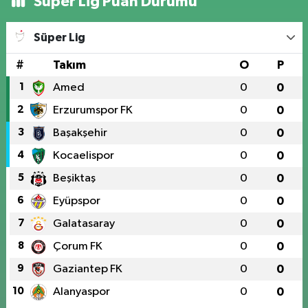
Süper Lig Puan Durumu
Süper Lig
#
Takım
O
P
1
Amed
0
0
2
Erzurumspor FK
0
0
3
Başakşehir
0
0
4
Kocaelispor
0
0
5
Beşiktaş
0
0
6
Eyüpspor
0
0
7
Galatasaray
0
0
8
Çorum FK
0
0
9
Gaziantep FK
0
0
10
Alanyaspor
0
0