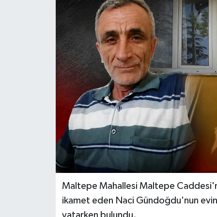
Dünya
Eğitim
Ekonomi
Emet
Foto Galeri
Gediz
Genel
Maltepe Mahallesi Maltepe Caddesi'nde
Gündem
ikamet eden Naci Gündoğdu'nun evine
yatarken bulundu.
Hisarcık