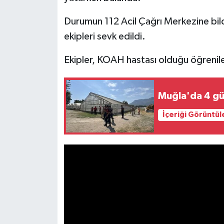
Durumun 112 Acil Çağrı Merkezine bildi
İlçeler
ekipleri sevk edildi.
Köşe Yazıları
Ekipler, KOAH hastası olduğu öğrenile
Kültür Sanat
Muğla'da 4 gü
Kütahya
İçeriği Görüntül
Magazin
Otomobil
Pazarlar
Politika