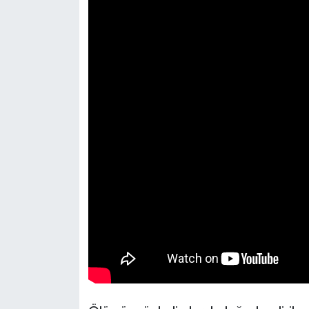
Resmi İlan
Rüya Tabirleri
Sağlık
Şaphane
Simav
Siyaset
Spor
Tavşanlı
Teknoloji