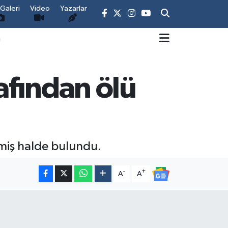
Galeri
Video
Yazarlar
m
afından ölü
tmiş halde bulundu.
-
+
A
A