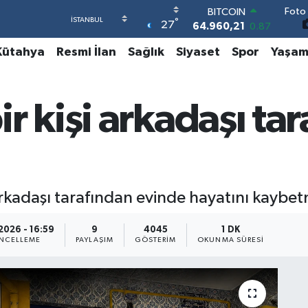
Foto 
DOLAR
°
27
47,7436
0.18
EURO
Kütahya
Resmi İlan
Sağlık
Siyaset
Spor
Yaşa
55,2510
0.32
STERLİN
64,4811
0.38
GRAM ALTIN
r kişi arkadaşı tar
6648.99
2.59
BİST100
13.773
-19
BITCOIN
64.960,21
0.87
arkadaşı tarafından evinde hayatını kaybe
2026 - 16:59
9
4045
1 DK
NCELLEME
PAYLAŞIM
GÖSTERIM
OKUNMA SÜRESI