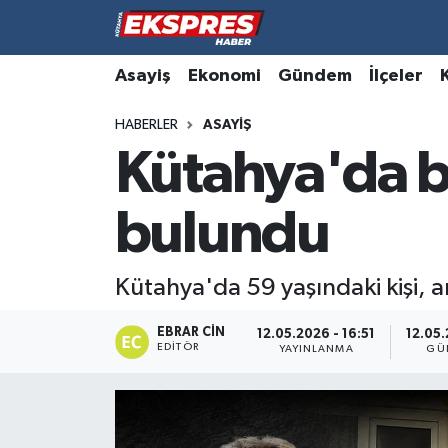
Altıntaş
Hava Durumu
Asayiş
Ekonomi
Gündem
İlçeler
HABERLER
ASAYIŞ
Asayiş
Trafik Durumu
Kütahya'da bi
Aslanapa
Süper Lig Puan Durumu ve Fikstür
bulundu
Biyografiler
Tüm Manşetler
Bölge
Son Dakika Haberleri
Kütahya'da 59 yaşındaki kişi, 
Çavdarhisar
Haber Arşivi
EBRAR CIN
12.05.2026 - 16:51
12.05.
EDITÖR
YAYINLANMA
GÜ
Domaniç
Dumlupınar