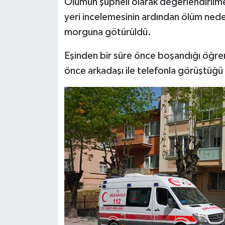
Ölümün şüpheli olarak değerlendirilm
Türkiye
yeri incelemesinin ardından ölüm nede
morguna götürüldü.
Video Galeri
Eşinden bir süre önce boşandığı öğre
Yaşam
önce arkadaşı ile telefonla görüştüğü 
Yemek Tarifleri