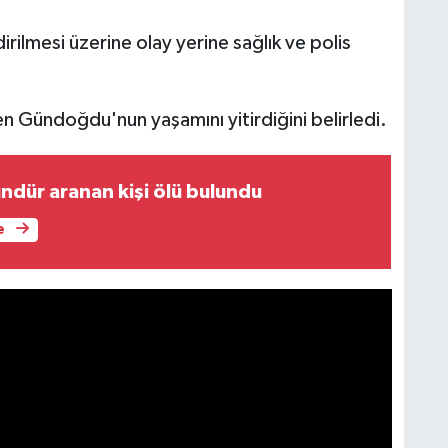
rilmesi üzerine olay yerine sağlık ve polis
n Gündoğdu'nun yaşamını yitirdiğini belirledi.
ndür aranan kişi ölü bulundu
e