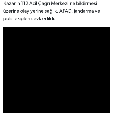
Resmi İlan
Kazanın 112 Acil Çağrı Merkezi'ne bildirmesi
üzerine olay yerine sağlık, AFAD, jandarma ve
Rüya Tabirleri
polis ekipleri sevk edildi.
Sağlık
Şaphane
Simav
Siyaset
Spor
Tavşanlı
Teknoloji