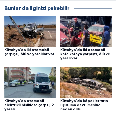
Bunlar da ilginizi çekebilir
Kütahya’da iki otomobil
Kütahya'da iki otomobil
çarpıştı, ölü ve yaralılar var
kafa kafaya çarpıştı, ölü ve
yaralı var
Kütahya’da otomobil
Kütahya'da köpekler tırın
elektrikli bisiklete çarptı, 2
uçuruma devrilmesine
yaralı
neden oldu