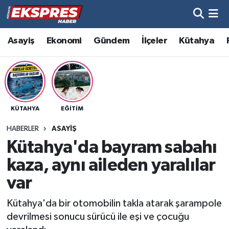
Altıntaş
Hava Durumu
Asayiş
Ekonomi
Gündem
İlçeler
Kütahya
Asayiş
Trafik Durumu
Aslanapa
Süper Lig Puan Durumu ve Fikstür
KÜTAHYA
EĞITIM
Biyografiler
Tüm Manşetler
HABERLER
ASAYIŞ
Bölge
Son Dakika Haberleri
Kütahya'da bayram sabahı
kaza, aynı aileden yaralılar
Çavdarhisar
Haber Arşivi
var
Domaniç
Kütahya'da bir otomobilin takla atarak şarampole
devrilmesi sonucu sürücü ile eşi ve çocuğu
Dumlupınar