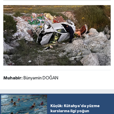
Muhabir:
Bünyamin DOĞAN
Küçük: Kütahya’da yüzme
kurslarına ilgi yoğun