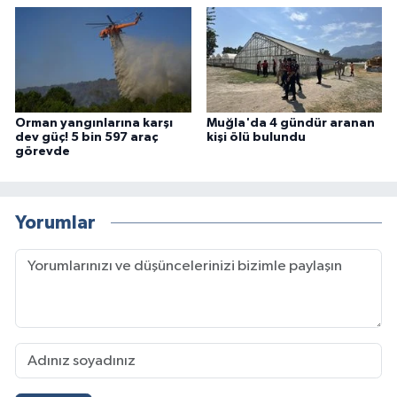
Orman yangınlarına karşı
Muğla'da 4 gündür aranan
dev güç! 5 bin 597 araç
kişi ölü bulundu
görevde
Yorumlar