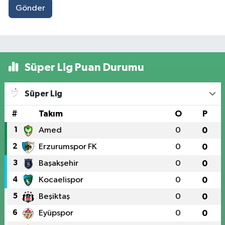
Gönder
Süper Lig Puan Durumu
Süper Lig
#
Takım
O
P
1
Amed
0
0
2
Erzurumspor FK
0
0
3
Başakşehir
0
0
4
Kocaelispor
0
0
5
Beşiktaş
0
0
6
Eyüpspor
0
0