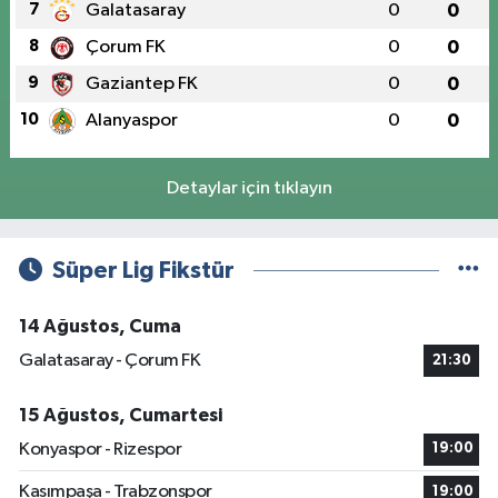
7
Galatasaray
0
0
8
Çorum FK
0
0
9
Gaziantep FK
0
0
10
Alanyaspor
0
0
Detaylar için tıklayın
Süper Lig Fikstür
14 Ağustos, Cuma
Galatasaray - Çorum FK
21:30
15 Ağustos, Cumartesi
Konyaspor - Rizespor
19:00
Kasımpaşa - Trabzonspor
19:00