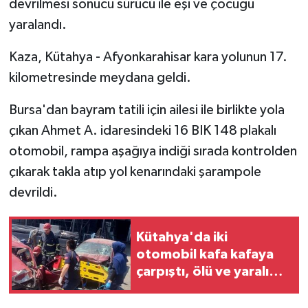
devrilmesi sonucu sürücü ile eşi ve çocuğu
yaralandı.
İlçeler
Kaza, Kütahya - Afyonkarahisar kara yolunun 17.
Köşe Yazıları
kilometresinde meydana geldi.
Kültür Sanat
Bursa'dan bayram tatili için ailesi ile birlikte yola
çıkan Ahmet A. idaresindeki 16 BIK 148 plakalı
Kütahya
otomobil, rampa aşağıya indiği sırada kontrolden
çıkarak takla atıp yol kenarındaki şarampole
Magazin
devrildi.
Otomobil
Kütahya'da iki
Pazarlar
otomobil kafa kafaya
çarpıştı, ölü ve yaralı
Politika
var