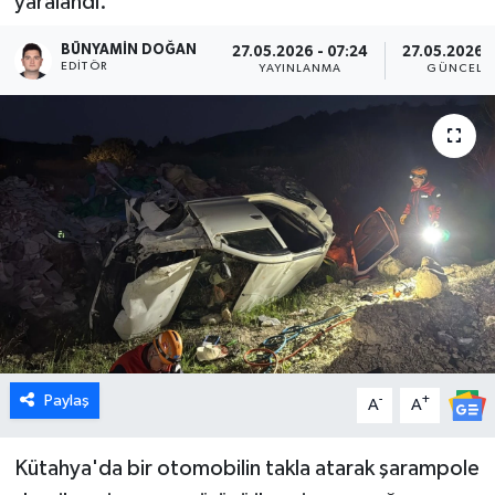
yaralandı.
Dünya
BÜNYAMIN DOĞAN
27.05.2026 - 07:24
27.05.2026 -
EDITÖR
YAYINLANMA
GÜNCELL
Eğitim
Ekonomi
Emet
Foto Galeri
Gediz
Genel
Paylaş
-
+
A
A
Gündem
Kütahya'da bir otomobilin takla atarak şarampole
Hisarcık