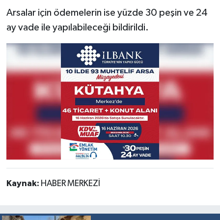
Resmi İlan
Arsalar için ödemelerin ise yüzde 30 peşin ve 24
ay vade ile yapılabileceği bildirildi.
Rüya Tabirleri
Sağlık
Şaphane
Simav
Siyaset
Spor
Tavşanlı
Kaynak:
HABER MERKEZİ
Teknoloji