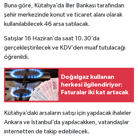
Buna göre, Kütahya’da İller Bankası tarafından
şehir merkezinde konut ve ticaret alanı olarak
İlçeler
kullanılabilecek 46 arsa satılacak.
Köşe Yazıları
Satışlar 16 Haziran’da saat 10.30’da
Kültür Sanat
gerçekleştirilecek ve KDV’den muaf tutulacağı
öğrenildi.
Kütahya
Doğalgaz kullanan
Magazin
herkesi ilgilendiriyor:
Faturalar iki kat artacak
Otomobil
Pazarlar
Kütahya’daki arsaların satışı için yapılacak ihaleler
Ankara ve İstanbul’da yapılacakken, vatandaşlar
Politika
internetten de takip edebilecek.