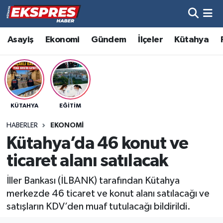
Altıntaş
Hava Durumu
Asayiş
Ekonomi
Gündem
İlçeler
Kütahya
Asayiş
Trafik Durumu
Aslanapa
Süper Lig Puan Durumu ve Fikstür
KÜTAHYA
EĞITIM
Biyografiler
Tüm Manşetler
HABERLER
EKONOMI
Bölge
Son Dakika Haberleri
Kütahya’da 46 konut ve
ticaret alanı satılacak
Çavdarhisar
Haber Arşivi
İller Bankası (İLBANK) tarafından Kütahya
Domaniç
merkezde 46 ticaret ve konut alanı satılacağı ve
satışların KDV’den muaf tutulacağı bildirildi.
Dumlupınar