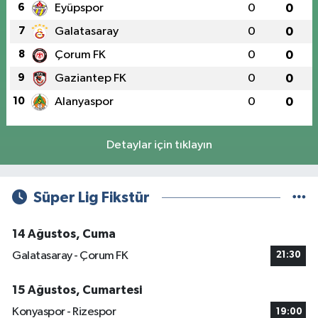
6
Eyüpspor
0
0
7
Galatasaray
0
0
8
Çorum FK
0
0
9
Gaziantep FK
0
0
10
Alanyaspor
0
0
Detaylar için tıklayın
Süper Lig Fikstür
14 Ağustos, Cuma
Galatasaray - Çorum FK
21:30
15 Ağustos, Cumartesi
Konyaspor - Rizespor
19:00