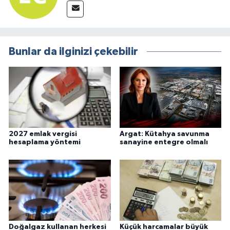
Bunlar da ilginizi çekebilir
2027 emlak vergisi
Argat: Kütahya savunma
hesaplama yöntemi
sanayine entegre olmalı
Doğalgaz kullanan herkesi
Küçük harcamalar büyük