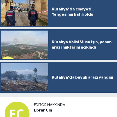
Türkiye
Kütahya'da cinayet!..
Yengesinin katili oldu
Video Galeri
Yaşam
Kütahya Valisi Musa Işın, yanan
Yemek Tarifleri
arazi miktarını açıkladı
Kütahya’da büyük arazi yangını
EDITÖR HAKKINDA
Ebrar Cin