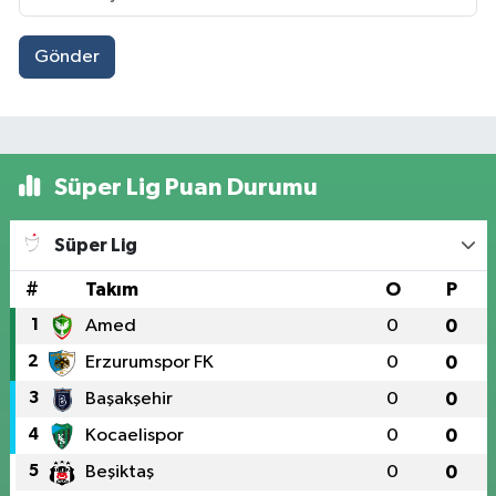
Gönder
Süper Lig Puan Durumu
Süper Lig
#
Takım
O
P
1
Amed
0
0
2
Erzurumspor FK
0
0
3
Başakşehir
0
0
4
Kocaelispor
0
0
5
Beşiktaş
0
0