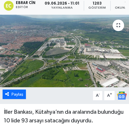
EBRAR CIN
09.06.2026 - 11:01
1203
1 
EDITÖR
YAYINLANMA
GÖSTERIM
OKUNMA
Dünya
Eğitim
Ekonomi
Emet
Foto Galeri
Gediz
Paylaş
-
+
A
A
Genel
İller Bankası, Kütahya’nın da aralarında bulunduğu
Gündem
10 lide 93 arsayı satacağını duyurdu.
Hisarcık