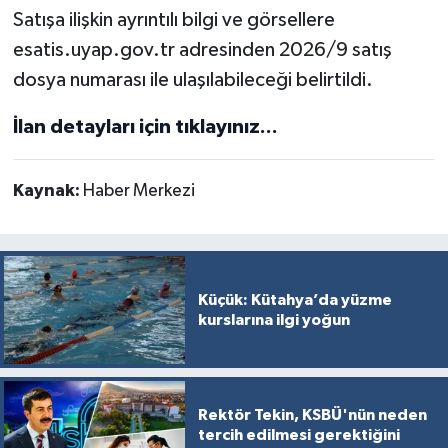
Türkiye
Satışa ilişkin ayrıntılı bilgi ve görsellere
esatis.uyap.gov.tr adresinden 2026/9 satış
Video Galeri
dosya numarası ile ulaşılabileceği belirtildi.
Yaşam
İlan detayları için tıklayınız...
Yemek Tarifleri
Kaynak:
Haber Merkezi
Küçük: Kütahya’da yüzme
kurslarına ilgi yoğun
Rektör Tekin, KSBÜ'nün neden
tercih edilmesi gerektiğini