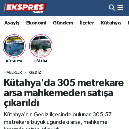
Altıntaş
Hava Durumu
Asayiş
Ekonomi
Gündem
İlçeler
Kütahya
Asayiş
Trafik Durumu
Aslanapa
Süper Lig Puan Durumu ve Fikstür
KÜTAHYA
EĞITIM
Biyografiler
Tüm Manşetler
HABERLER
GEDIZ
Bölge
Son Dakika Haberleri
Kütahya'da 305 metrekare
arsa mahkemeden satışa
Çavdarhisar
Haber Arşivi
çıkarıldı
Domaniç
Kütahya'nın Gediz ilçesinde bulunan 305,57
metrekare büyüklüğündeki arsa, mahkeme
Dumlupınar