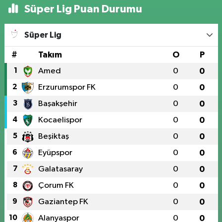
Süper Lig Puan Durumu
Süper Lig
#
Takım
O
P
1
Amed
0
0
2
Erzurumspor FK
0
0
3
Başakşehir
0
0
4
Kocaelispor
0
0
5
Beşiktaş
0
0
6
Eyüpspor
0
0
7
Galatasaray
0
0
8
Çorum FK
0
0
9
Gaziantep FK
0
0
10
Alanyaspor
0
0