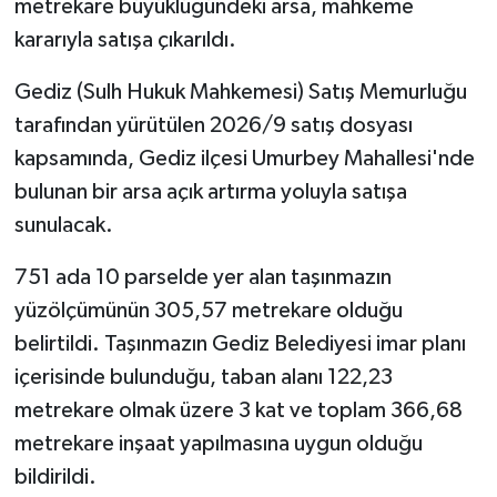
metrekare büyüklüğündeki arsa, mahkeme
kararıyla satışa çıkarıldı.
İlçeler
Gediz (Sulh Hukuk Mahkemesi) Satış Memurluğu
Köşe Yazıları
tarafından yürütülen 2026/9 satış dosyası
kapsamında, Gediz ilçesi Umurbey Mahallesi'nde
Kültür Sanat
bulunan bir arsa açık artırma yoluyla satışa
Kütahya
sunulacak.
751 ada 10 parselde yer alan taşınmazın
Magazin
yüzölçümünün 305,57 metrekare olduğu
Otomobil
belirtildi. Taşınmazın Gediz Belediyesi imar planı
içerisinde bulunduğu, taban alanı 122,23
Pazarlar
metrekare olmak üzere 3 kat ve toplam 366,68
metrekare inşaat yapılmasına uygun olduğu
Politika
bildirildi.