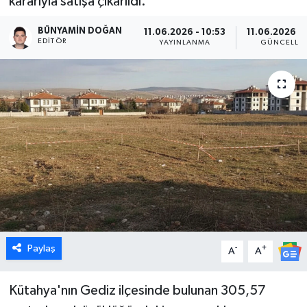
kararıyla satışa çıkarıldı.
Dünya
BÜNYAMIN DOĞAN
11.06.2026 - 10:53
11.06.2026 - 
EDITÖR
YAYINLANMA
GÜNCELLE
Eğitim
Ekonomi
Emet
Foto Galeri
Gediz
Genel
Paylaş
-
+
A
A
Gündem
Kütahya'nın Gediz ilçesinde bulunan 305,57
Hisarcık