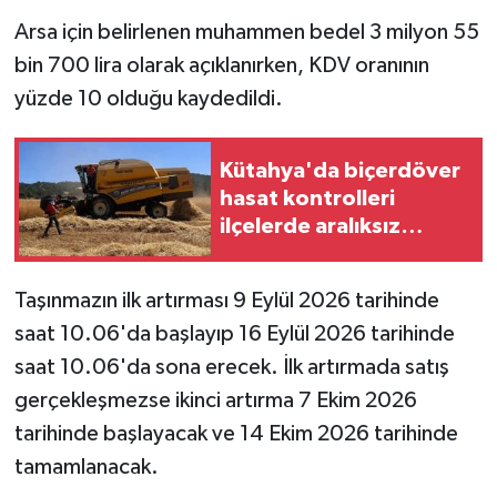
Resmi İlan
Arsa için belirlenen muhammen bedel 3 milyon 55
bin 700 lira olarak açıklanırken, KDV oranının
Rüya Tabirleri
yüzde 10 olduğu kaydedildi.
Sağlık
Kütahya'da biçerdöver
Şaphane
hasat kontrolleri
ilçelerde aralıksız
Simav
sürüyor
Siyaset
Taşınmazın ilk artırması 9 Eylül 2026 tarihinde
saat 10.06'da başlayıp 16 Eylül 2026 tarihinde
Spor
saat 10.06'da sona erecek. İlk artırmada satış
gerçekleşmezse ikinci artırma 7 Ekim 2026
Tavşanlı
tarihinde başlayacak ve 14 Ekim 2026 tarihinde
Teknoloji
tamamlanacak.