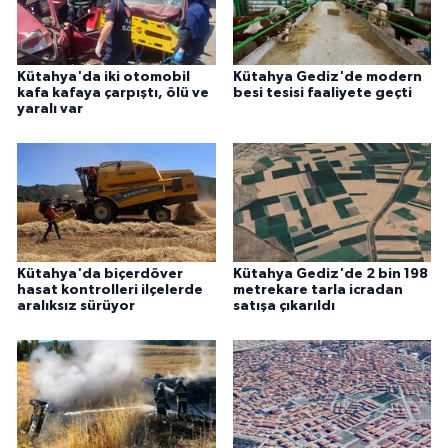
Kütahya'da iki otomobil
Kütahya Gediz'de modern
kafa kafaya çarpıştı, ölü ve
besi tesisi faaliyete geçti
yaralı var
Kütahya'da biçerdöver
Kütahya Gediz'de 2 bin 198
hasat kontrolleri ilçelerde
metrekare tarla icradan
aralıksız sürüyor
satışa çıkarıldı