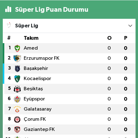
Süper Lig Puan Durumu
Süper Lig
#
Takım
O
P
1
Amed
0
0
2
Erzurumspor FK
0
0
3
Başakşehir
0
0
4
Kocaelispor
0
0
5
Beşiktaş
0
0
6
Eyüpspor
0
0
7
Galatasaray
0
0
8
Çorum FK
0
0
9
Gaziantep FK
0
0