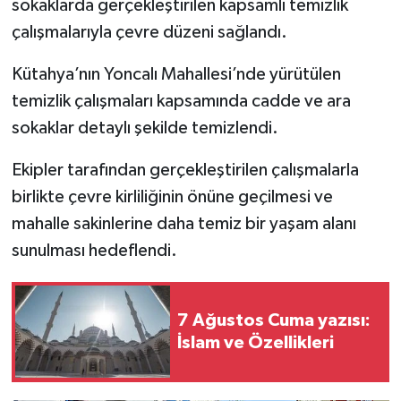
sokaklarda gerçekleştirilen kapsamlı temizlik
çalışmalarıyla çevre düzeni sağlandı.
İlçeler
Kütahya’nın Yoncalı Mahallesi’nde yürütülen
Köşe Yazıları
temizlik çalışmaları kapsamında cadde ve ara
sokaklar detaylı şekilde temizlendi.
Kültür Sanat
Ekipler tarafından gerçekleştirilen çalışmalarla
Kütahya
birlikte çevre kirliliğinin önüne geçilmesi ve
mahalle sakinlerine daha temiz bir yaşam alanı
Magazin
sunulması hedeflendi.
Otomobil
Pazarlar
7 Ağustos Cuma yazısı:
İslam ve Özellikleri
Politika