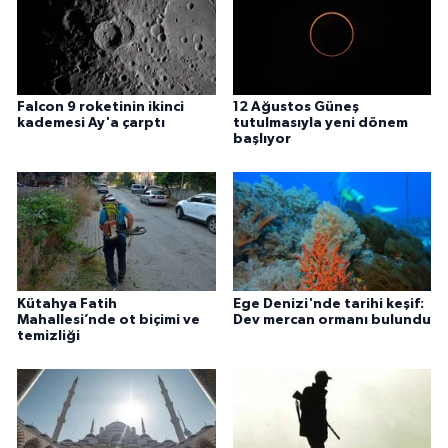
Falcon 9 roketinin ikinci
12 Ağustos Güneş
kademesi Ay'a çarptı
tutulmasıyla yeni dönem
başlıyor
Kütahya Fatih
Ege Denizi'nde tarihi keşif:
Mahallesi’nde ot biçimi ve
Dev mercan ormanı bulundu
temizliği