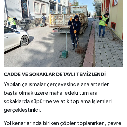
Resmi İlan
Rüya Tabirleri
Sağlık
Şaphane
Simav
Siyaset
CADDE VE SOKAKLAR DETAYLI TEMİZLENDİ
Yapılan çalışmalar çerçevesinde ana arterler
Spor
başta olmak üzere mahalledeki tüm ara
sokaklarda süpürme ve atık toplama işlemleri
Tavşanlı
gerçekleştirildi.
Teknoloji
Yol kenarlarında biriken çöpler toplanırken, çevre