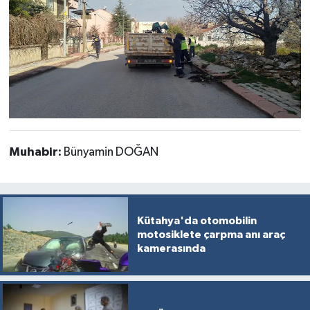
Muhabir:
Bünyamin DOĞAN
Kütahya'da otomobilin
motosiklete çarpma anı araç
kamerasında