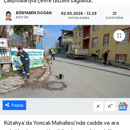
çalışmalarıyla çevre düzeni sağlandı.
Dünya
BÜNYAMIN DOĞAN
02.05.2026 - 12:29
21
EDITÖR
YAYINLANMA
GÖSTERIM
Eğitim
Ekonomi
Emet
Foto Galeri
Gediz
Genel
Paylaş
-
+
A
A
Gündem
Kütahya’da Yoncalı Mahallesi’nde cadde ve ara
Hisarcık