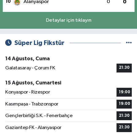
10
Alanyaspor
0
0
Detaylar için tıklayın
Süper Lig Fikstür
14 Ağustos, Cuma
Galatasaray - Çorum FK
21:30
15 Ağustos, Cumartesi
Konyaspor - Rizespor
19:00
Kasımpaşa - Trabzonspor
19:00
Gençlerbirliği S.K. - Fenerbahçe
21:30
Gaziantep FK - Alanyaspor
21:30