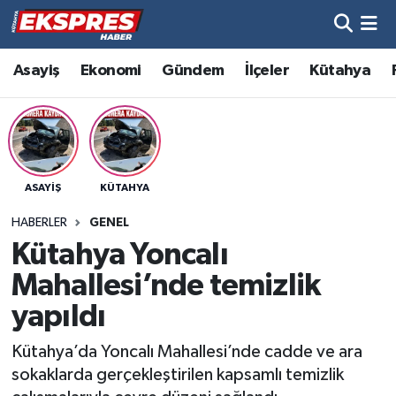
Altıntaş
Hava Durumu
Asayiş
Ekonomi
Gündem
İlçeler
Kütahya
Asayiş
Trafik Durumu
Aslanapa
Süper Lig Puan Durumu ve Fikstür
ASAYIŞ
KÜTAHYA
Biyografiler
Tüm Manşetler
HABERLER
GENEL
Bölge
Son Dakika Haberleri
Kütahya Yoncalı
Mahallesi’nde temizlik
Çavdarhisar
Haber Arşivi
yapıldı
Domaniç
Kütahya’da Yoncalı Mahallesi’nde cadde ve ara
sokaklarda gerçekleştirilen kapsamlı temizlik
Dumlupınar