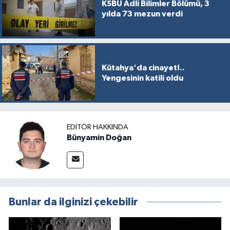
KSBÜ Adli Bilimler Bölümü, 3
yılda 73 mezun verdi
Kütahya'da cinayet!..
Yengesinin katili oldu
EDITÖR HAKKINDA
Bünyamin Doğan
Bunlar da ilginizi çekebilir