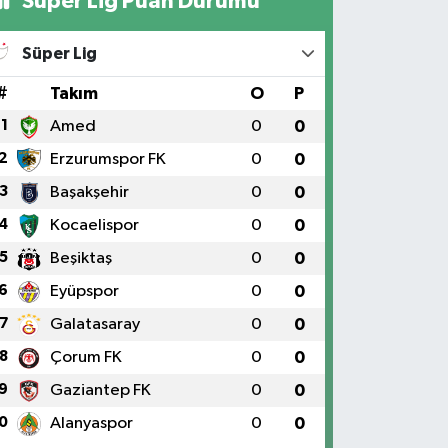
Süper Lig Puan Durumu
Süper Lig
#
Takım
O
P
1
Amed
0
0
2
Erzurumspor FK
0
0
3
Başakşehir
0
0
4
Kocaelispor
0
0
5
Beşiktaş
0
0
6
Eyüpspor
0
0
7
Galatasaray
0
0
8
Çorum FK
0
0
9
Gaziantep FK
0
0
0
Alanyaspor
0
0