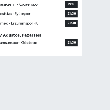
aşakşehir - Kocaelispor
19:00
eşiktaş - Eyüpspor
21:30
med - Erzurumspor FK
21:30
7 Ağustos, Pazartesi
amsunspor - Göztepe
21:30