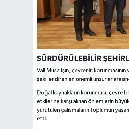
Türkiye
Video Galeri
Yaşam
Yemek Tarifleri
SÜRDÜRÜLEBİLİR ŞEHİ
Vali Musa Işın, çevrenin korunmasının v
şekillendiren en önemli unsurlar arasınd
Doğal kaynakların korunması, çevre bilin
etkilerine karşı alınan önlemlerin büyü
yürütülen çalışmaların toplumun yaşa
etti.