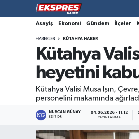
Altıntaş
Hava Durumu
Asayiş
Ekonomi
Gündem
İlçeler
HABERLER
KÜTAHYA HABER
Asayiş
Trafik Durumu
Kütahya Valisi
Aslanapa
Süper Lig Puan Durumu ve Fikstür
heyetini kabul
Biyografiler
Tüm Manşetler
Bölge
Son Dakika Haberleri
Kütahya Valisi Musa Işın, Çevre,
personelini makamında ağırlad
Çavdarhisar
Haber Arşivi
NURCAN GÜNAY
04.06.2026 - 11:12
EDITÖR
Domaniç
YAYINLANMA
Dumlupınar