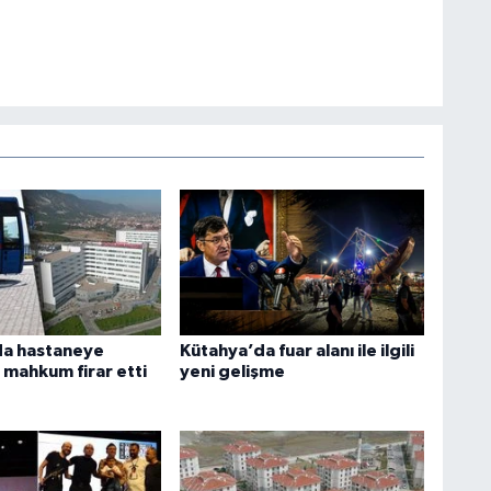
da hastaneye
Kütahya’da fuar alanı ile ilgili
 mahkum firar etti
yeni gelişme