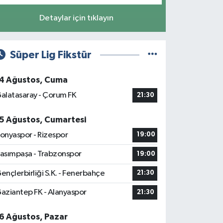
Detaylar için tıklayın
Süper Lig Fikstür
4 Ağustos, Cuma
alatasaray - Çorum FK
21:30
5 Ağustos, Cumartesi
onyaspor - Rizespor
19:00
asımpaşa - Trabzonspor
19:00
ençlerbirliği S.K. - Fenerbahçe
21:30
aziantep FK - Alanyaspor
21:30
6 Ağustos, Pazar