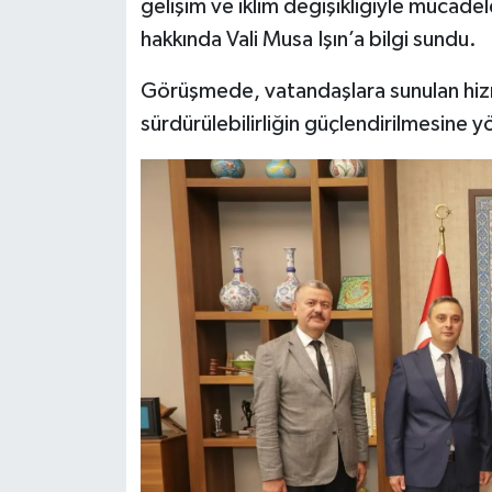
gelişim ve iklim değişikliğiyle mücade
Resmi İlan
hakkında Vali Musa Işın’a bilgi sundu.
Rüya Tabirleri
Görüşmede, vatandaşlara sunulan hizmet
Sağlık
sürdürülebilirliğin güçlendirilmesine y
Şaphane
Simav
Siyaset
Spor
Tavşanlı
Teknoloji