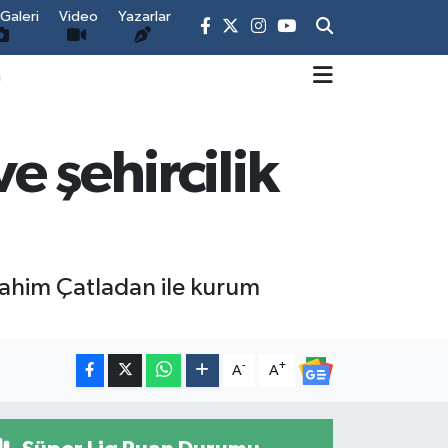
Galeri
Video
Yazarlar
m
e şehircilik
İbrahim Çatladan ile kurum
-
+
A
A