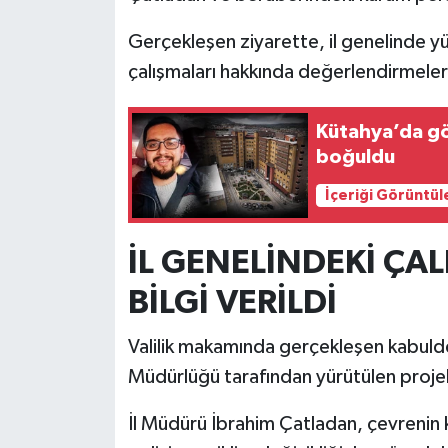
Gerçekleşen ziyarette, il genelinde yürü
İlçeler
çalışmaları hakkında değerlendirmele
Köşe Yazıları
Kütahya’da g
Kültür Sanat
boğuldu
İçeriği Görüntül
Kütahya
Magazin
İL GENELİNDEKİ ÇA
BİLGİ VERİLDİ
Otomobil
Valilik makamında gerçekleşen kabulde, 
Pazarlar
Müdürlüğü tarafından yürütülen projel
Politika
İl Müdürü İbrahim Çatladan, çevrenin 