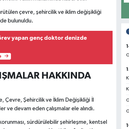
tülen çevre, şehircilik ve iklim değişikliği
rde bulunuldu.
örev yapan genç doktor denizde
1
G
e
1
LIŞMALAR HAKKINDA
K
K
Çevre, Şehircilik ve İklim Değişikliği İl
G
er ve devam eden çalışmalar ele alındı.
G
korunması, sürdürülebilir şehirleşme, kentsel
1