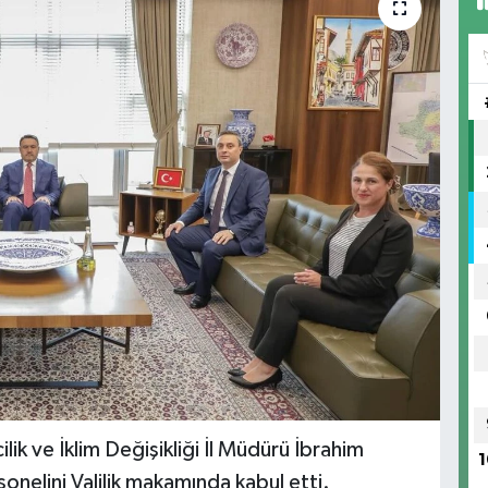
lik ve İklim Değişikliği İl Müdürü İbrahim
1
nelini Valilik makamında kabul etti.