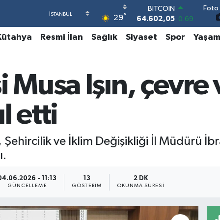
Foto 
DOLAR
°
29
47,5986
0.06
EURO
Kütahya
Resmi İlan
Sağlık
Siyaset
Spor
Yaşa
55,0700
0.1
STERLİN
64,2438
0.21
GRAM ALTIN
 Musa Işın, çevre v
6513.94
0.32
BİST100
13.768
48
 etti
BITCOIN
64.602,05
0.69
 Şehircilik ve İklim Değişikliği İl Müdürü 
ı.
04.06.2026 - 11:13
13
2 DK
GÜNCELLEME
GÖSTERIM
OKUNMA SÜRESI