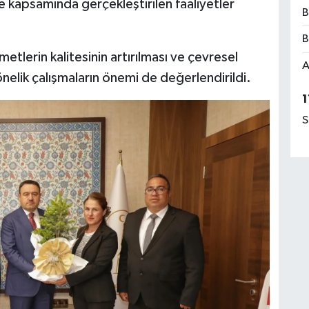
le kapsamında gerçekleştirilen faaliyetler
B
B
lerin kalitesinin artırılması ve çevresel
A
önelik çalışmaların önemi de değerlendirildi.
1
S