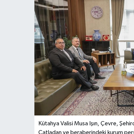
Dünya
Eğitim
Ekonomi
Emet
Foto Galeri
Gediz
Genel
Gündem
Kütahya Valisi Musa Işın, Çevre, Şehirci
Çatladan ve beraberindeki kurum perso
Hisarcık