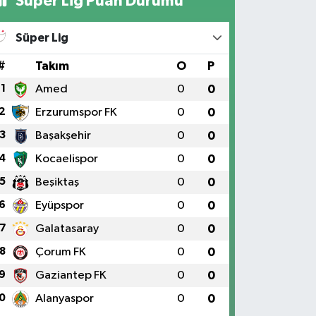
Süper Lig Puan Durumu
Süper Lig
#
Takım
O
P
1
Amed
0
0
2
Erzurumspor FK
0
0
3
Başakşehir
0
0
4
Kocaelispor
0
0
5
Beşiktaş
0
0
6
Eyüpspor
0
0
7
Galatasaray
0
0
8
Çorum FK
0
0
9
Gaziantep FK
0
0
0
Alanyaspor
0
0