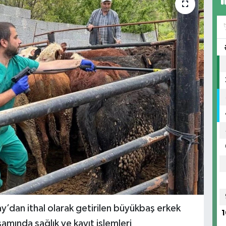
y’dan ithal olarak getirilen büyükbaş erkek
1
psamında sağlık ve kayıt işlemleri