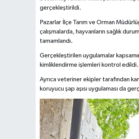
gerçekleştirildi.
İlçeler
Pazarlar İlçe Tarım ve Orman Müdürlüğ
Köşe Yazıları
çalışmalarda, hayvanların sağlık durumla
tamamlandı.
Kültür Sanat
Gerçekleştirilen uygulamalar kapsamın
Kütahya
kimliklendirme işlemleri kontrol edildi.
Magazin
Ayrıca veteriner ekipler tarafından kan 
koruyucu şap aşısı uygulaması da gerçe
Otomobil
Pazarlar
Politika