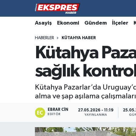
Altıntaş
Hava Durumu
Asayiş
Ekonomi
Gündem
İlçeler
HABERLER
KÜTAHYA HABER
Asayiş
Trafik Durumu
Kütahya Pazar
Aslanapa
Süper Lig Puan Durumu ve Fikstür
sağlık kontro
Biyografiler
Tüm Manşetler
Bölge
Son Dakika Haberleri
Kütahya Pazarlar’da Uruguay’da
alma ve şap aşılama çalışmaları 
Çavdarhisar
Haber Arşivi
EBRAR CIN
27.05.2026 - 11:19
25.05.
EDITÖR
Domaniç
YAYINLANMA
GÜ
Dumlupınar