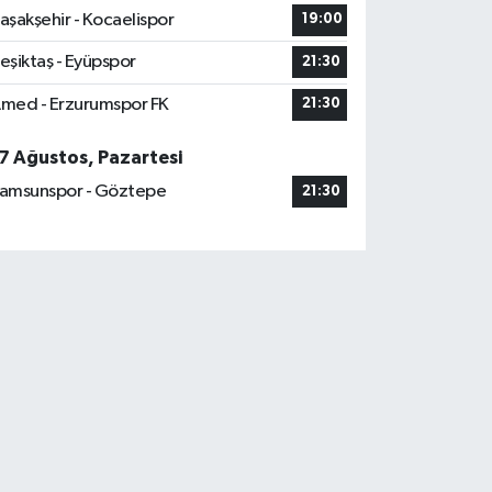
aşakşehir - Kocaelispor
19:00
eşiktaş - Eyüpspor
21:30
med - Erzurumspor FK
21:30
7 Ağustos, Pazartesi
amsunspor - Göztepe
21:30