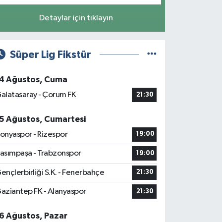
Detaylar için tıklayın
Süper Lig Fikstür
4 Ağustos, Cuma
alatasaray - Çorum FK
21:30
5 Ağustos, Cumartesi
onyaspor - Rizespor
19:00
asımpaşa - Trabzonspor
19:00
ençlerbirliği S.K. - Fenerbahçe
21:30
aziantep FK - Alanyaspor
21:30
6 Ağustos, Pazar