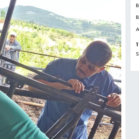
B
B
A
1
S