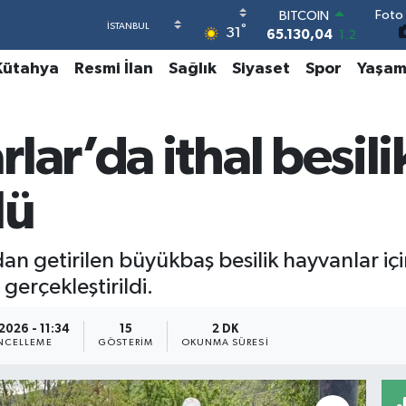
Foto 
DOLAR
°
31
47,7106
0.17
EURO
Kütahya
Resmi İlan
Sağlık
Siyaset
Spor
Yaşa
55,1652
0.27
STERLİN
64,4046
0.35
GRAM ALTIN
lar’da ithal besil
6618.49
2.12
BİST100
13.773
-19
lü
BITCOIN
65.130,04
1.2
n getirilen büyükbaş besilik hayvanlar içi
gerçekleştirildi.
2026 - 11:34
15
2 DK
NCELLEME
GÖSTERIM
OKUNMA SÜRESI