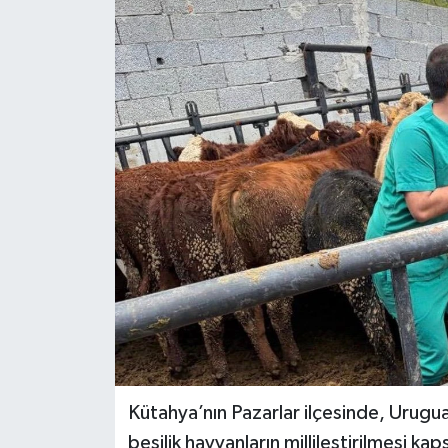
Dünya
Eğitim
Ekonomi
Emet
Foto Galeri
Gediz
Genel
Gündem
Kütahya’nın Pazarlar ilçesinde, Urugua
besilik hayvanların millileştirilmesi ka
Hisarcık