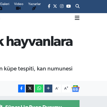
Galeri
Video
Yazarlar
m
ik hayvanlara
n küpe tespiti, kan numunesi
-
+
A
A