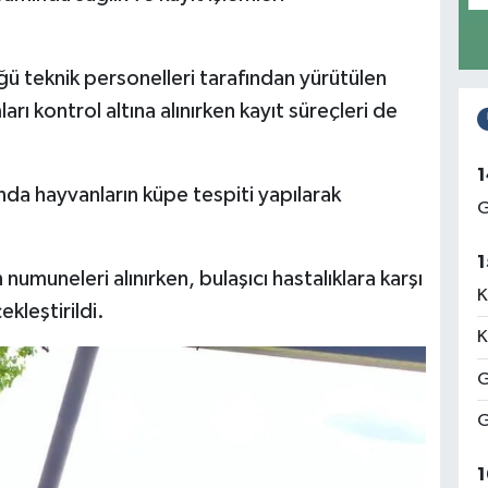
ü teknik personelleri tarafından yürütülen
rı kontrol altına alınırken kayıt süreçleri de
1
da hayvanların küpe tespiti yapılarak
G
1
numuneleri alınırken, bulaşıcı hastalıklara karşı
K
kleştirildi.
K
G
G
1