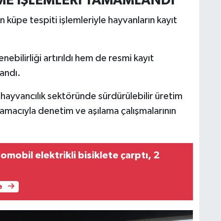
RME İŞLEMLERİ TAMAMLANDI
 küpe tespiti işlemleriyle hayvanların kayıt
ebilirliği artırıldı hem de resmi kayıt
andı.
hayvancılık sektöründe sürdürülebilir üretim
ı amacıyla denetim ve aşılama çalışmalarının
mobil elektrikli bisiklete çarptı, 2
e