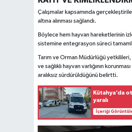
KAYIT VE KİMLİKLENDİ
Çalışmalar kapsamında gerçekleştirilen
altına alınması sağlandı.
Böylece hem hayvan hareketlerinin izlen
sistemine entegrasyon süreci tamaml
Tarım ve Orman Müdürlüğü yetkilileri, 
ve sağlıklı hayvan varlığının korunmas
aralıksız sürdürüldüğünü belirtti.
Kütahya’da oto
yaralı
İçeriği Görüntül