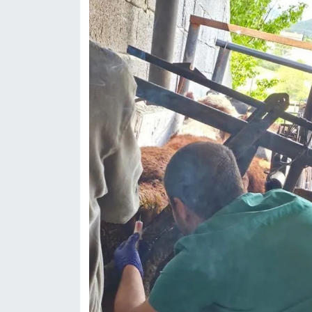
Resmi İlan
Rüya Tabirleri
Sağlık
Şaphane
Simav
Siyaset
Spor
Tavşanlı
Teknoloji