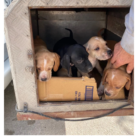
Resmi İlan
Rüya Tabirleri
Sağlık
Şaphane
Simav
Siyaset
Spor
Tavşanlı
Teknoloji