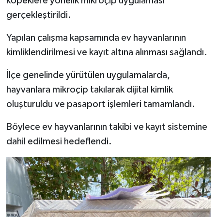
köpeklere yönelik mikroçip uygulaması
gerçekleştirildi.
İlçeler
Yapılan çalışma kapsamında ev hayvanlarının
Köşe Yazıları
kimliklendirilmesi ve kayıt altına alınması sağlandı.
Kültür Sanat
İlçe genelinde yürütülen uygulamalarda,
hayvanlara mikroçip takılarak dijital kimlik
Kütahya
oluşturuldu ve pasaport işlemleri tamamlandı.
Magazin
Böylece ev hayvanlarının takibi ve kayıt sistemine
dahil edilmesi hedeflendi.
Otomobil
Pazarlar
Politika