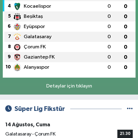
4
Kocaelispor
0
0
5
Beşiktaş
0
0
6
Eyüpspor
0
0
7
Galatasaray
0
0
8
Çorum FK
0
0
9
Gaziantep FK
0
0
10
Alanyaspor
0
0
Detaylar için tıklayın
Süper Lig Fikstür
14 Ağustos, Cuma
Galatasaray - Çorum FK
21:30