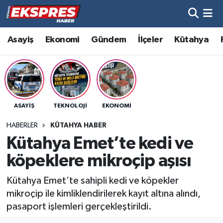
Altıntaş
Hava Durumu
Asayiş
Ekonomi
Gündem
İlçeler
Kütahya
Asayiş
Trafik Durumu
Aslanapa
Süper Lig Puan Durumu ve Fikstür
ASAYIŞ
TEKNOLOJI
EKONOMI
Biyografiler
Tüm Manşetler
HABERLER
KÜTAHYA HABER
Bölge
Son Dakika Haberleri
Kütahya Emet’te kedi ve
köpeklere mikroçip aşısı
Çavdarhisar
Haber Arşivi
Kütahya Emet’te sahipli kedi ve köpekler
Domaniç
mikroçip ile kimliklendirilerek kayıt altına alındı,
pasaport işlemleri gerçekleştirildi.
Dumlupınar