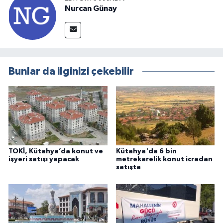
Nurcan Günay
Bunlar da ilginizi çekebilir
TOKİ, Kütahya’da konut ve
Kütahya'da 6 bin
işyeri satışı yapacak
metrekarelik konut icradan
satışta