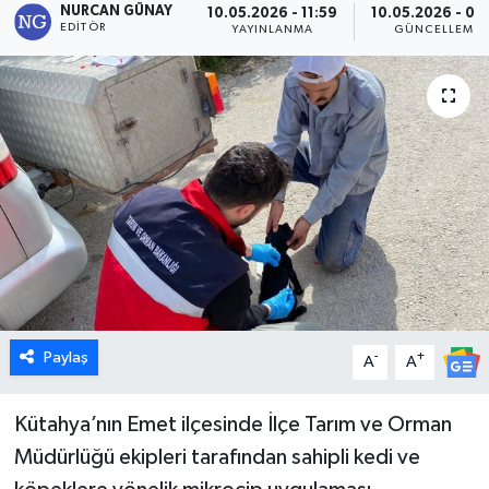
NURCAN GÜNAY
10.05.2026 - 11:59
10.05.2026 - 02
EDITÖR
YAYINLANMA
GÜNCELLEME
Dünya
Eğitim
Ekonomi
Emet
Foto Galeri
Gediz
Paylaş
-
+
A
A
Genel
Kütahya’nın Emet ilçesinde İlçe Tarım ve Orman
Gündem
Müdürlüğü ekipleri tarafından sahipli kedi ve
Hisarcık