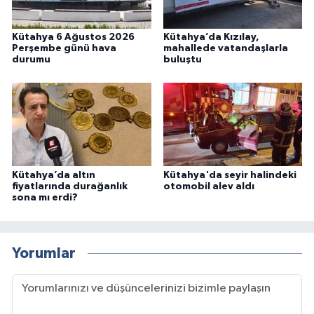
Kütahya 6 Ağustos 2026
Kütahya’da Kızılay,
Perşembe günü hava
mahallede vatandaşlarla
durumu
buluştu
Kütahya’da altın
Kütahya'da seyir halindeki
fiyatlarında durağanlık
otomobil alev aldı
sona mı erdi?
Yorumlar