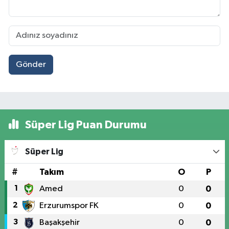
Gönder
Süper Lig Puan Durumu
Süper Lig
#
Takım
O
P
1
Amed
0
0
2
Erzurumspor FK
0
0
3
Başakşehir
0
0