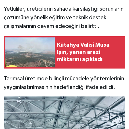
Türkiye
Yetkililer, üreticilerin sahada karşılaştığı sorunların
çözümüne yönelik eğitim ve teknik destek
Video Galeri
çalışmalarının devam edeceğini belirtti.
Yaşam
Kütahya Valisi Musa
Yemek Tarifleri
Işın, yanan arazi
miktarını açıkladı
Tarımsal üretimde bilinçli mücadele yöntemlerinin
yaygınlaştırılmasının hedeflendiği ifade edildi.