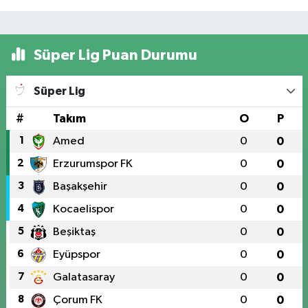
Süper Lig Puan Durumu
Süper Lig
#
Takım
O
P
1
Amed
0
0
2
Erzurumspor FK
0
0
3
Başakşehir
0
0
4
Kocaelispor
0
0
5
Beşiktaş
0
0
6
Eyüpspor
0
0
7
Galatasaray
0
0
8
Çorum FK
0
0