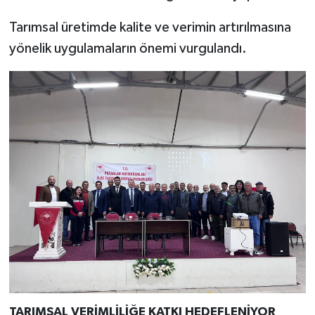
Resmi İlan
Tarımsal üretimde kalite ve verimin artırılmasına
Rüya Tabirleri
yönelik uygulamaların önemi vurgulandı.
Sağlık
Şaphane
Simav
Siyaset
Spor
Tavşanlı
Teknoloji
TARIMSAL VERİMLİLİĞE KATKI HEDEFLENİYOR