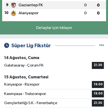
9
Gaziantep FK
0
0
10
Alanyaspor
0
0
Detaylar için tıklayın
Süper Lig Fikstür
14 Ağustos, Cuma
Galatasaray - Çorum FK
21:30
15 Ağustos, Cumartesi
Konyaspor - Rizespor
19:00
Kasımpaşa - Trabzonspor
19:00
Gençlerbirliği S.K. - Fenerbahçe
21:30