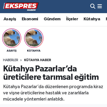
Altıntaş
Hava Durumu
Asayiş
Ekonomi
Gündem
İlçeler
Kütahya
Asayiş
Trafik Durumu
Aslanapa
Süper Lig Puan Durumu ve Fikstür
ASAYIŞ
KÜTAHYA
Biyografiler
Tüm Manşetler
HABERLER
KÜTAHYA HABER
Bölge
Son Dakika Haberleri
Kütahya Pazarlar’da
üreticilere tarımsal eğitim
Çavdarhisar
Haber Arşivi
Kütahya Pazarlar’da düzenlenen programda kiraz
Domaniç
ve vişne üreticilerine hastalık ve zararlılarla
mücadele yöntemleri anlatıldı.
Dumlupınar