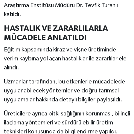
Araştırma Enstitüsü Müdürü Dr. Tevfik Turanlı
İlçeler
katıldı.
HASTALIK VE ZARARLILARLA
Köşe Yazıları
MÜCADELE ANLATILDI
Kültür Sanat
Eğitim kapsamında kiraz ve vişne üretiminde
verim kaybına yol açan hastalıklar ile zararlılar ele
Kütahya
alındı.
Magazin
Uzmanlar tarafından, bu etkenlerle mücadelede
uygulanabilecek yöntemler ve doğru tarımsal
Otomobil
uygulamalar hakkında detaylı bilgiler paylaşıldı.
Pazarlar
Üreticilere ayrıca bitki sağlığının korunması, bilinçli
Politika
ilaçlama yöntemleri ve sürdürülebilir üretim
teknikleri konusunda da bilgilendirme yapıldı.