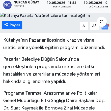
NURCAN GÜNAY
10.05.2026 - 11:53
10.05.2026 - 02:
EDITÖR
YAYINLANMA
GÜNCELLEME
Dünya
Eğitim
Paylaş
-
+
A
A
Ekonomi
Kütahya’nın Pazarlar ilçesinde kiraz ve vişne
Emet
üreticilerine yönelik eğitim programı düzenlendi.
Pazarlar Belediye Düğün Salonu’nda
Foto Galeri
gerçekleştirilen programda üreticilere bitki
Gediz
hastalıkları ve zararlılarla mücadele yöntemleri
hakkında bilgilendirme yapıldı.
Genel
Programa Tarımsal Araştırmalar ve Politikalar
Gündem
Genel Müdürlüğü Bitki Sağlığı Daire Başkanı Doç.
Dr. Suat Kaymak ile Bornova Zirai Mücadele
Hisarcık