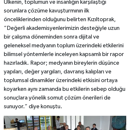
Ülkenin, toplumun ve insanlığın karşılaştığı
Resmi İlan
sorunlara çözüme kavuşturmının ilk
Rüya Tabirleri
önceliklerinden olduğunu belirten Kızıltoprak,
“Değerli akademisyenlerimizin desteğiyle uzun
Sağlık
bir çalışma döneminden sonra dijital ve
geleneksel medyanın toplum üzerindeki etkilerini
Şaphane
bilimsel yöntemlerle inceleyen kapsamlı bir rapor
Simav
hazırladık. Rapor; medyanın bireylerin düşünce
yapıları, değer yargıları, davranış kalıpları ve
Siyaset
toplumsal dinamikler üzerindeki etkisini ortaya
koyarken aynı zamanda bu etkilerin sebep olduğu
Spor
sonuçlara yönelik somut çözüm önerileri de
Tavşanlı
sunuyor.” diye konuştu.
Teknoloji