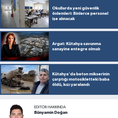
Okullarda yeni güvenlik
önlemleri: Binlerce personel
işe alınacak
Argat: Kütahya savunma
sanayine entegre olmalı
Kütahya'da beton mikserinin
çarptığı motosikletteki baba
öldü, kızı yaralandı
EDITÖR HAKKINDA
Bünyamin Doğan