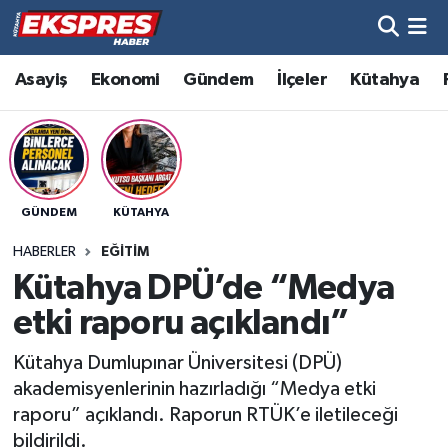
Altıntaş
Hava Durumu
Asayiş
Ekonomi
Gündem
İlçeler
Kütahya
Asayiş
Trafik Durumu
Aslanapa
Süper Lig Puan Durumu ve Fikstür
GÜNDEM
KÜTAHYA
Biyografiler
Tüm Manşetler
HABERLER
EĞITIM
Bölge
Son Dakika Haberleri
Kütahya DPÜ’de “Medya
etki raporu açıklandı”
Çavdarhisar
Haber Arşivi
Kütahya Dumlupınar Üniversitesi (DPÜ)
Domaniç
akademisyenlerinin hazırladığı “Medya etki
raporu” açıklandı. Raporun RTÜK’e iletileceği
Dumlupınar
bildirildi.