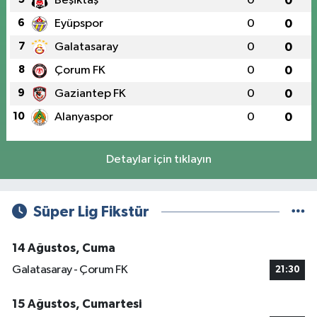
Beşiktaş
0
0
6
Eyüpspor
0
0
7
Galatasaray
0
0
8
Çorum FK
0
0
9
Gaziantep FK
0
0
10
Alanyaspor
0
0
Detaylar için tıklayın
Süper Lig Fikstür
14 Ağustos, Cuma
Galatasaray - Çorum FK
21:30
15 Ağustos, Cumartesi