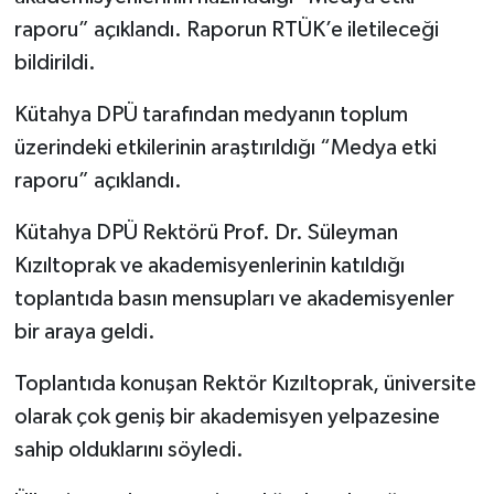
raporu” açıklandı. Raporun RTÜK’e iletileceği
İlçeler
bildirildi.
Köşe Yazıları
Kütahya DPÜ tarafından medyanın toplum
üzerindeki etkilerinin araştırıldığı “Medya etki
Kültür Sanat
raporu” açıklandı.
Kütahya
Kütahya DPÜ Rektörü Prof. Dr. Süleyman
Kızıltoprak ve akademisyenlerinin katıldığı
Magazin
toplantıda basın mensupları ve akademisyenler
bir araya geldi.
Otomobil
Toplantıda konuşan Rektör Kızıltoprak, üniversite
Pazarlar
olarak çok geniş bir akademisyen yelpazesine
Politika
sahip olduklarını söyledi.