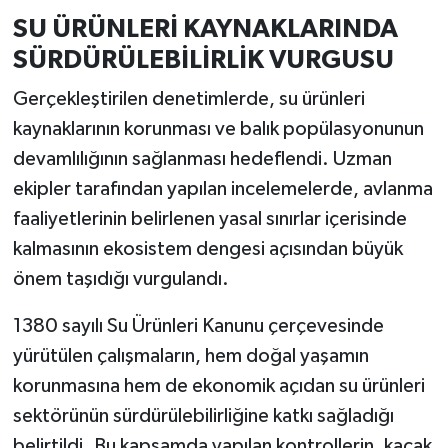
Resmi İlan
SU ÜRÜNLERİ KAYNAKLARINDA
SÜRDÜRÜLEBİLİRLİK VURGUSU
Rüya Tabirleri
Gerçekleştirilen denetimlerde, su ürünleri
Sağlık
kaynaklarının korunması ve balık popülasyonunun
devamlılığının sağlanması hedeflendi. Uzman
Şaphane
ekipler tarafından yapılan incelemelerde, avlanma
Simav
faaliyetlerinin belirlenen yasal sınırlar içerisinde
kalmasının ekosistem dengesi açısından büyük
Siyaset
önem taşıdığı vurgulandı.
Spor
1380 sayılı Su Ürünleri Kanunu çerçevesinde
yürütülen çalışmaların, hem doğal yaşamın
Tavşanlı
korunmasına hem de ekonomik açıdan su ürünleri
Teknoloji
sektörünün sürdürülebilirliğine katkı sağladığı
belirtildi. Bu kapsamda yapılan kontrollerin, kaçak