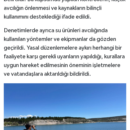
Türkiye
avcılığın önlenmesi ve kaynakların bilinçli
kullanımını desteklediği ifade edildi.
Video Galeri
Denetimlerde ayrıca su ürünleri avcılığında
Yaşam
kullanılan yöntemler ve ekipmanlar da gözden
geçirildi. Yasal düzenlemelere aykırı herhangi bir
Yemek Tarifleri
faaliyete karşı gerekli uyarıların yapıldığı, kurallara
uygun hareket edilmesinin öneminin işletmelere
ve vatandaşlara aktarıldığı bildirildi.