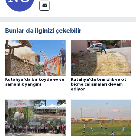
Bunlar da ilginizi çekebilir
Kütahya'da bir köyde ev ve
Kütahya’da temizlik ve ot
samanlık yangını
biçme çalışmaları devam
ediyor