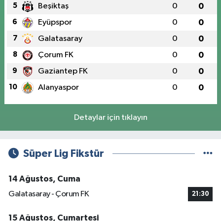
5
Beşiktaş
0
0
6
Eyüpspor
0
0
7
Galatasaray
0
0
8
Çorum FK
0
0
9
Gaziantep FK
0
0
10
Alanyaspor
0
0
Detaylar için tıklayın
Süper Lig Fikstür
14 Ağustos, Cuma
Galatasaray - Çorum FK
21:30
15 Ağustos, Cumartesi