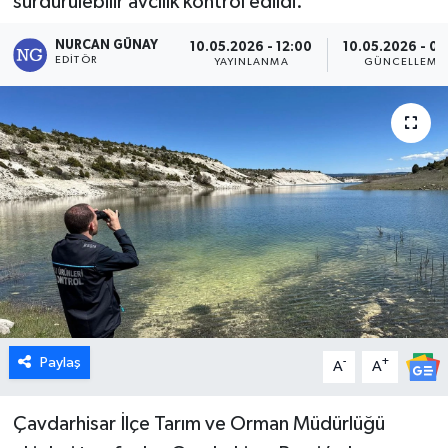
sürdürülebilir avcılık kontrol edildi.
Dünya
NURCAN GÜNAY
10.05.2026 - 12:00
10.05.2026 - 02
EDITÖR
YAYINLANMA
GÜNCELLEME
Eğitim
Ekonomi
Emet
Foto Galeri
Gediz
Genel
Paylaş
-
+
A
A
Gündem
Çavdarhisar İlçe Tarım ve Orman Müdürlüğü
Hisarcık