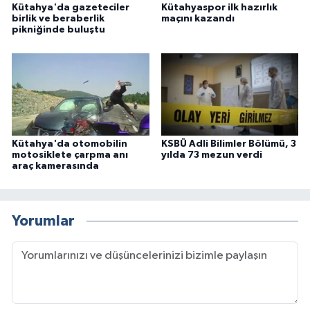
Kütahya'da gazeteciler
Kütahyaspor ilk hazırlık
birlik ve beraberlik
maçını kazandı
pikniğinde buluştu
Kütahya'da otomobilin
KSBÜ Adli Bilimler Bölümü, 3
motosiklete çarpma anı
yılda 73 mezun verdi
araç kamerasında
Yorumlar