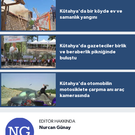
Kütahya'da bir köyde ev ve
samanlık yangını
Kütahya'da gazeteciler birlik
ve beraberlik pikniğinde
buluştu
Kütahya'da otomobilin
motosiklete çarpma anı araç
kamerasında
EDITÖR HAKKINDA
Nurcan Günay