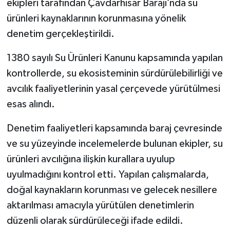
ekipleri tarafından Çavdarhisar Barajı’nda su
ürünleri kaynaklarının korunmasına yönelik
İlçeler
denetim gerçekleştirildi.
Köşe Yazıları
1380 sayılı Su Ürünleri Kanunu kapsamında yapılan
kontrollerde, su ekosisteminin sürdürülebilirliği ve
Kültür Sanat
avcılık faaliyetlerinin yasal çerçevede yürütülmesi
Kütahya
esas alındı.
Denetim faaliyetleri kapsamında baraj çevresinde
Magazin
ve su yüzeyinde incelemelerde bulunan ekipler, su
Otomobil
ürünleri avcılığına ilişkin kurallara uyulup
uyulmadığını kontrol etti. Yapılan çalışmalarda,
Pazarlar
doğal kaynakların korunması ve gelecek nesillere
aktarılması amacıyla yürütülen denetimlerin
Politika
düzenli olarak sürdürüleceği ifade edildi.