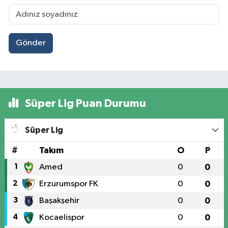
Gönder
Süper Lig Puan Durumu
Süper Lig
#
Takım
O
P
1
Amed
0
0
2
Erzurumspor FK
0
0
3
Başakşehir
0
0
4
Kocaelispor
0
0