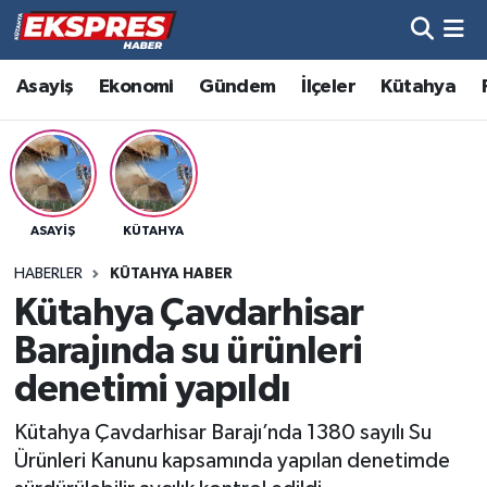
Altıntaş
Hava Durumu
Asayiş
Ekonomi
Gündem
İlçeler
Kütahya
Asayiş
Trafik Durumu
Aslanapa
Süper Lig Puan Durumu ve Fikstür
ASAYIŞ
KÜTAHYA
Biyografiler
Tüm Manşetler
HABERLER
KÜTAHYA HABER
Bölge
Son Dakika Haberleri
Kütahya Çavdarhisar
Barajında su ürünleri
Çavdarhisar
Haber Arşivi
denetimi yapıldı
Domaniç
Kütahya Çavdarhisar Barajı’nda 1380 sayılı Su
Ürünleri Kanunu kapsamında yapılan denetimde
Dumlupınar