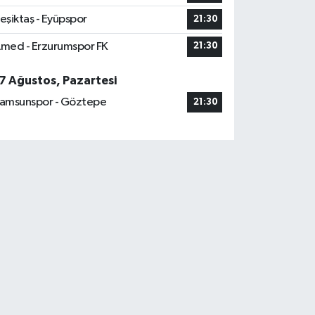
eşiktaş - Eyüpspor
21:30
med - Erzurumspor FK
21:30
7 Ağustos, Pazartesi
amsunspor - Göztepe
21:30