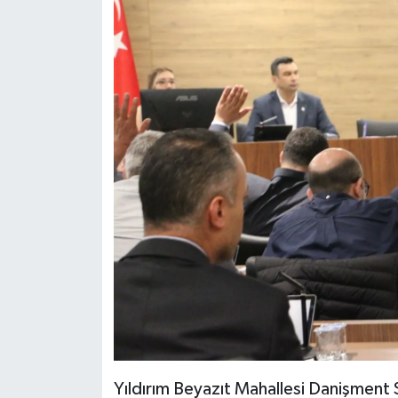
Resmi İlan
Rüya Tabirleri
Sağlık
Şaphane
Simav
Siyaset
Spor
Tavşanlı
Teknoloji
Yıldırım Beyazıt Mahallesi Danişment