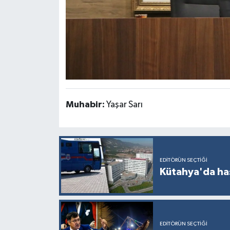
Muhabir:
Yaşar Sarı
EDITÖRÜN SEÇTIĞI
Kütahya'da ha
EDITÖRÜN SEÇTIĞI