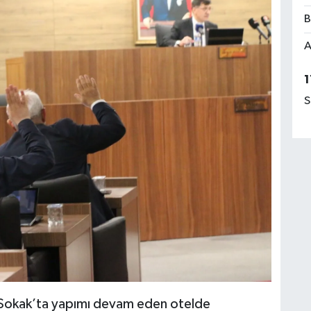
B
A
1
S
 Sokak’ta yapımı devam eden otelde