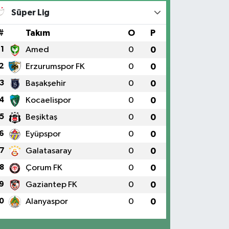
Süper Lig
#
Takım
O
P
1
Amed
0
0
2
Erzurumspor FK
0
0
3
Başakşehir
0
0
4
Kocaelispor
0
0
5
Beşiktaş
0
0
6
Eyüpspor
0
0
7
Galatasaray
0
0
8
Çorum FK
0
0
9
Gaziantep FK
0
0
0
Alanyaspor
0
0