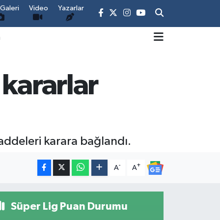
Galeri
Video
Yazarlar
m
kararlar
addeleri karara bağlandı.
-
+
A
A
Süper Lig Puan Durumu