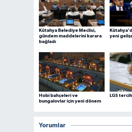
Kütahya Belediye Meclisi,
Kütahya’da 
gündem maddelerini karara
yeni geli
bağladı
Hobi bahçeleri ve
LGS tercih
bungalovlar için yeni dönem
Yorumlar