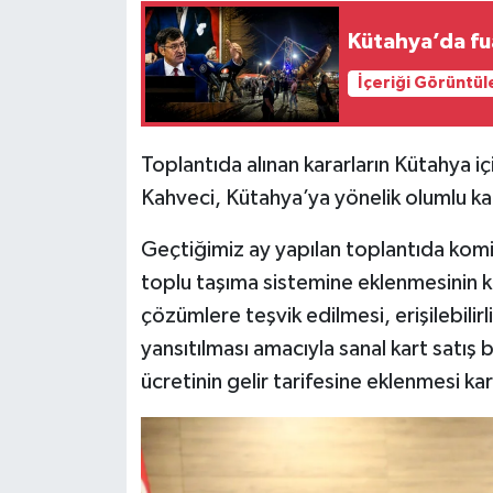
Kütahya’da fuar
İlçeler
İçeriği Görüntül
Köşe Yazıları
Kültür Sanat
Toplantıda alınan kararların Kütahya i
Kahveci, Kütahya’ya yönelik olumlu kara
Kütahya
Geçtiğimiz ay yapılan toplantıda komi
Magazin
toplu taşıma sistemine eklenmesinin k
çözümlere teşvik edilmesi, erişilebilirli
Otomobil
yansıtılması amacıyla sanal kart satış
ücretinin gelir tarifesine eklenmesi ka
Pazarlar
Politika