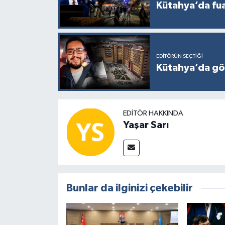
Kütahya’da fuar
EDITÖRÜN SEÇTIĞI
Kütahya’da gö
EDITÖR HAKKINDA
Yaşar Sarı
Bunlar da ilginizi çekebilir