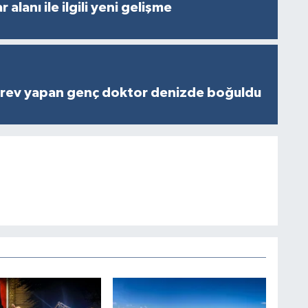
 alanı ile ilgili yeni gelişme
rev yapan genç doktor denizde boğuldu