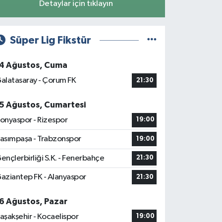
Detaylar için tıklayın
Süper Lig Fikstür
4 Ağustos, Cuma
alatasaray - Çorum FK
21:30
5 Ağustos, Cumartesi
onyaspor - Rizespor
19:00
asımpaşa - Trabzonspor
19:00
ençlerbirliği S.K. - Fenerbahçe
21:30
aziantep FK - Alanyaspor
21:30
6 Ağustos, Pazar
aşakşehir - Kocaelispor
19:00