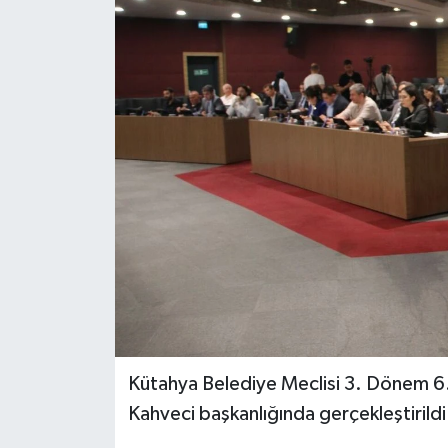
Dünya
Eğitim
Ekonomi
Emet
Foto Galeri
Gediz
Genel
Kütahya Belediye Meclisi 3. Dönem 6.
Gündem
Kahveci başkanlığında gerçekleştirildi
Hisarcık