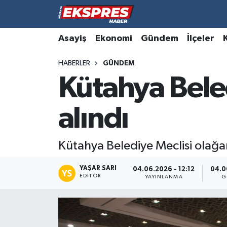
Altıntaş
Hava Durumu
Asayiş
Ekonomi
Gündem
İlçeler
HABERLER
GÜNDEM
Asayiş
Trafik Durumu
Kütahya Beled
Aslanapa
Süper Lig Puan Durumu ve Fikstür
alındı
Biyografiler
Tüm Manşetler
Bölge
Son Dakika Haberleri
Kütahya Belediye Meclisi olağa
Çavdarhisar
Haber Arşivi
YAŞAR SARI
04.06.2026 - 12:12
04.0
EDITÖR
YAYINLANMA
G
Domaniç
Dumlupınar