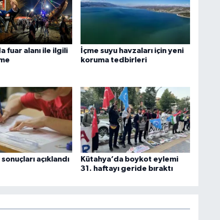
fuar alanı ile ilgili
İçme suyu havzaları için yeni
şme
koruma tedbirleri
 sonuçları açıklandı
Kütahya’da boykot eylemi
31. haftayı geride bıraktı