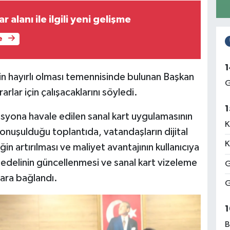
 alanı ile ilgili yeni gelişme
e
1
çin hayırlı olması temennisinde bulunan Başkan
G
rlar için çalışacaklarını söyledi.
1
syona havale edilen sanal kart uygulamasının
K
onuşulduğu toplantıda, vatandaşların dijital
K
ğin artırılması ve maliyet avantajının kullanıcıya
 bedelinin güncellenmesi ve sanal kart vizeleme
G
rara bağlandı.
G
1
B