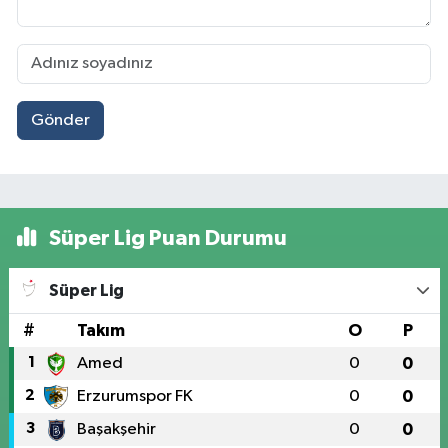
Gönder
Süper Lig Puan Durumu
Süper Lig
#
Takım
O
P
1
Amed
0
0
2
Erzurumspor FK
0
0
3
Başakşehir
0
0