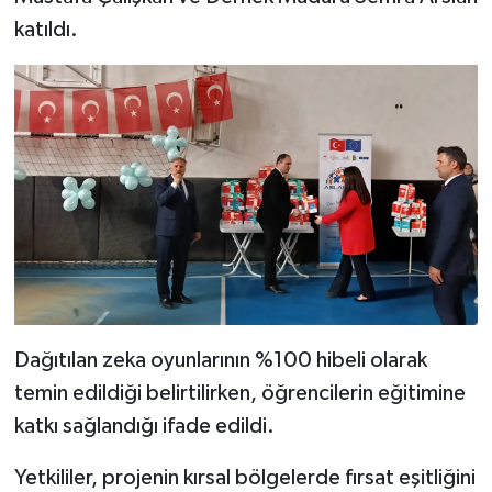
Resmi İlan
katıldı.
Rüya Tabirleri
Sağlık
Şaphane
Simav
Siyaset
Spor
Dağıtılan zeka oyunlarının %100 hibeli olarak
temin edildiği belirtilirken, öğrencilerin eğitimine
Tavşanlı
katkı sağlandığı ifade edildi.
Teknoloji
Yetkililer, projenin kırsal bölgelerde fırsat eşitliğini