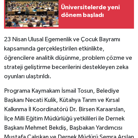
Üniversitelerde yeni
İlçeler
dönem başladı
Köşe Yazıları
23 Nisan Ulusal Egemenlik ve Çocuk Bayramı
Kültür Sanat
kapsamında gerçekleştirilen etkinlikte,
öğrencilere analitik düşünme, problem çözme ve
Kütahya
strateji geliştirme becerilerini destekleyen zeka
oyunları ulaştırıldı.
Magazin
Programa Kaymakam İsmail Tosun, Belediye
Otomobil
Başkanı Necati Kulik, Kütahya Tarım ve Kırsal
Pazarlar
Kalkınma İl Koordinatörü Dr. Birsen Karaarslan,
İlçe Milli Eğitim Müdürlüğü yetkilileri ile Dernek
Politika
Başkanı Mehmet Bekdiş, Başbakan Yardımcısı
Mustafa Çalışkan ve Dernek Müdürü Semra Arslan