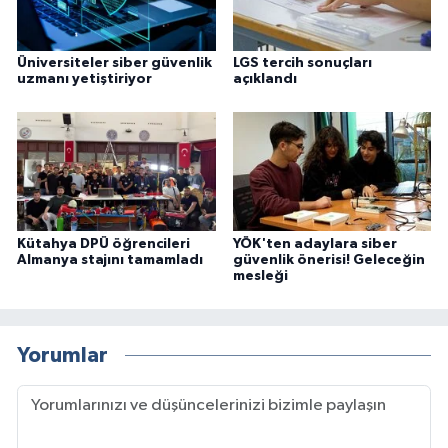
Üniversiteler siber güvenlik
LGS tercih sonuçları
uzmanı yetiştiriyor
açıklandı
Kütahya DPÜ öğrencileri
YÖK'ten adaylara siber
Almanya stajını tamamladı
güvenlik önerisi! Geleceğin
mesleği
Yorumlar