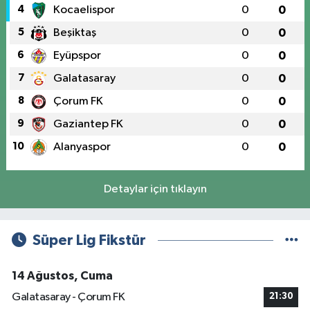
4
Kocaelispor
0
0
5
Beşiktaş
0
0
6
Eyüpspor
0
0
7
Galatasaray
0
0
8
Çorum FK
0
0
9
Gaziantep FK
0
0
10
Alanyaspor
0
0
Detaylar için tıklayın
Süper Lig Fikstür
14 Ağustos, Cuma
Galatasaray - Çorum FK
21:30