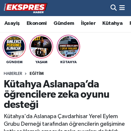
Altıntaş
Hava Durumu
Asayiş
Ekonomi
Gündem
İlçeler
Kütahya
Asayiş
Trafik Durumu
Aslanapa
Süper Lig Puan Durumu ve Fikstür
GÜNDEM
YAŞAM
KÜTAHYA
Biyografiler
Tüm Manşetler
HABERLER
EĞITIM
Bölge
Son Dakika Haberleri
Kütahya Aslanapa’da
öğrencilere zeka oyunu
Çavdarhisar
Haber Arşivi
desteği
Domaniç
Kütahya'da Aslanapa Çavdarhisar Yerel Eylem
Grubu Derneği tarafından öğrencilerin gelişimine
Dumlupınar