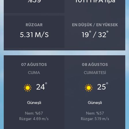
%39
1011 HPA
hpa
İlçeler
RÜZGAR
EN DÜŞÜK / EN YÜKSEK
Köşe Yazıları
°
°
5.31 M/S
19
/ 32
Kültür Sanat
Kütahya
07 AĞUSTOS
08 AĞUSTOS
Magazin
CUMA
CUMARTESI
°
°
24
25
Otomobil
Pazarlar
Güneşli
Güneşli
Nem: %67
Nem: %57
Politika
Rüzgar: 4.69 m/s
Rüzgar: 5.19 m/s