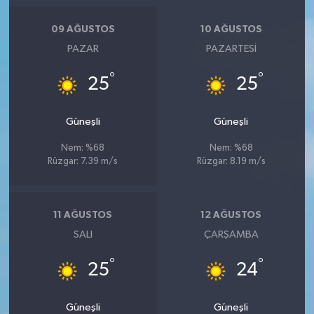
Resmi İlan
09 AĞUSTOS
10 AĞUSTOS
Rüya Tabirleri
PAZAR
PAZARTESI
Sağlık
°
°
25
25
Şaphane
Güneşli
Güneşli
Simav
Nem: %68
Nem: %68
Rüzgar: 7.39 m/s
Rüzgar: 8.19 m/s
Siyaset
11 AĞUSTOS
12 AĞUSTOS
Spor
SALI
ÇARŞAMBA
Tavşanlı
°
°
25
24
Teknoloji
Güneşli
Güneşli