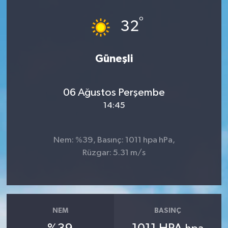
Dünya
°
32
Eğitim
Güneşli
Ekonomi
06 Ağustos Perşembe
Emet
14:45
Foto Galeri
Nem: %39, Basınç: 1011 hpa hPa,
Gediz
Rüzgar: 5.31 m/s
Genel
Gündem
NEM
BASINÇ
Hisarcık