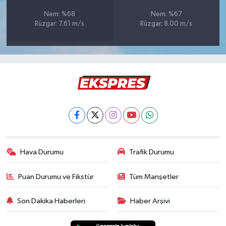
Türkiye
Nem: %68
Nem: %67
Rüzgar: 7.61 m/s
Rüzgar: 8.00 m/s
Video Galeri
Yaşam
Yemek Tarifleri
Hava Durumu
Trafik Durumu
Puan Durumu ve Fikstür
Tüm Manşetler
Son Dakika Haberleri
Haber Arşivi