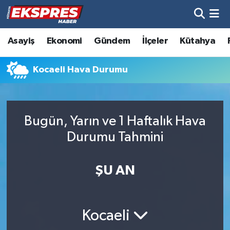
Altıntaş
Hava Durumu
Asayiş
Ekonomi
Gündem
İlçeler
Kütahya
Asayiş
Trafik Durumu
Kocaeli Hava Durumu
Aslanapa
Süper Lig Puan Durumu ve Fikstür
Biyografiler
Tüm Manşetler
Bugün, Yarın ve 1 Haftalık Hava
Durumu Tahmini
Bölge
Son Dakika Haberleri
ŞU AN
Çavdarhisar
Haber Arşivi
Domaniç
Kocaeli
Dumlupınar