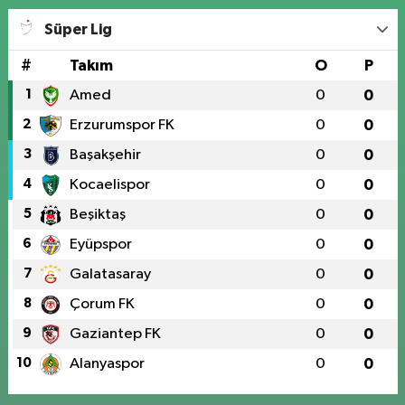
Süper Lig
#
Takım
O
P
1
Amed
0
0
2
Erzurumspor FK
0
0
3
Başakşehir
0
0
4
Kocaelispor
0
0
5
Beşiktaş
0
0
6
Eyüpspor
0
0
7
Galatasaray
0
0
8
Çorum FK
0
0
9
Gaziantep FK
0
0
10
Alanyaspor
0
0