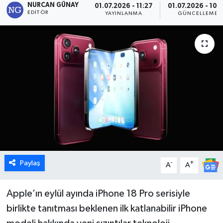
NURCAN GÜNAY
01.07.2026 - 11:27
01.07.2026 - 10:
EDITÖR
YAYINLANMA
GÜNCELLEME
Dünya
Eğitim
Ekonomi
Emet
Foto Galeri
Gediz
Paylaş
-
+
A
A
Genel
Apple’ın eylül ayında iPhone 18 Pro serisiyle
Gündem
birlikte tanıtması beklenen ilk katlanabilir iPhone
Hisarcık