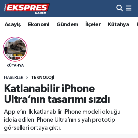
Altıntaş
Hava Durumu
Asayiş
Ekonomi
Gündem
İlçeler
Kütahya
Asayiş
Trafik Durumu
Aslanapa
Süper Lig Puan Durumu ve Fikstür
KÜTAHYA
Biyografiler
Tüm Manşetler
HABERLER
TEKNOLOJI
Bölge
Son Dakika Haberleri
Katlanabilir iPhone
Ultra’nın tasarımı sızdı
Çavdarhisar
Haber Arşivi
Apple’ın ilk katlanabilir iPhone modeli olduğu
Domaniç
iddia edilen iPhone Ultra’nın siyah prototip
görselleri ortaya çıktı.
Dumlupınar