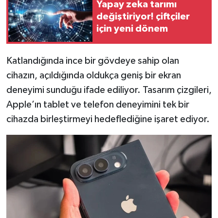
Resmi İlan
Yapay zeka tarımı
değiştiriyor! çiftçiler
için yeni dönem
Rüya Tabirleri
Sağlık
Katlandığında ince bir gövdeye sahip olan
cihazın, açıldığında oldukça geniş bir ekran
Şaphane
deneyimi sunduğu ifade ediliyor. Tasarım çizgileri,
Simav
Apple’ın tablet ve telefon deneyimini tek bir
cihazda birleştirmeyi hedeflediğine işaret ediyor.
Siyaset
Spor
Tavşanlı
Teknoloji