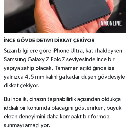
Türkiye
Video Galeri
Yaşam
İNCE GÖVDE DETAYI DİKKAT ÇEKİYOR
Yemek Tarifleri
Sızan bilgilere göre iPhone Ultra, katlı haldeyken
Samsung Galaxy Z Fold7 seviyesinde ince bir
yapıya sahip olacak. Tamamen açıldığında ise
yalnızca 4.5 mm kalınlığa kadar düşen gövdesiyle
dikkat çekiyor.
Bu incelik, cihazın taşınabilirlik açısından oldukça
iddialı bir konumda olacağını gösterirken, büyük
ekran deneyimini daha kompakt bir formda
sunmayı amaçlıyor.