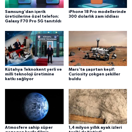
Samsung’dan içerik
iPhone 18 Pro modellerinde
üreticilerine özel telefon:
300 dolarlık zam iddiası
Galaxy F70 Pro 5G tanıtıldı
Kütahya Teknokent yerli ve
Mars'ta şaşırtan keşif:
milli teknoloji üretimine
Curiosity çokgen şekiller
katkı sağlıyor
buldu
Atmosfere sahip süper
1,4 milyon yıllık ayak izleri