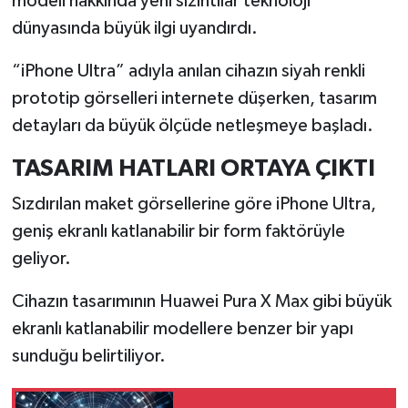
modeli hakkında yeni sızıntılar teknoloji
dünyasında büyük ilgi uyandırdı.
İlçeler
“iPhone Ultra” adıyla anılan cihazın siyah renkli
Köşe Yazıları
prototip görselleri internete düşerken, tasarım
detayları da büyük ölçüde netleşmeye başladı.
Kültür Sanat
TASARIM HATLARI ORTAYA ÇIKTI
Kütahya
Sızdırılan maket görsellerine göre iPhone Ultra,
Magazin
geniş ekranlı katlanabilir bir form faktörüyle
geliyor.
Otomobil
Cihazın tasarımının Huawei Pura X Max gibi büyük
Pazarlar
ekranlı katlanabilir modellere benzer bir yapı
sunduğu belirtiliyor.
Politika