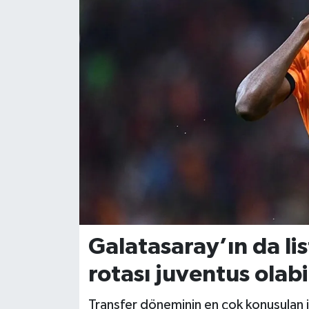
Dünya
Eğitim
Ekonomi
Emet
Foto Galeri
Gediz
Genel
Galatasaray’ın da li
rotası juventus olabi
Gündem
Transfer döneminin en çok konuşulan is
Hisarcık