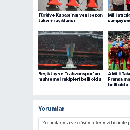
Türkiye Kupası'nın yeni sezon
Milli atıcı
takvimi açıklandı
şampiyon
Beşiktaş ve Trabzonspor'un
A Milli Ta
muhtemel rakipleri belli oldu
Fransa maç
belli oldu
Yorumlar