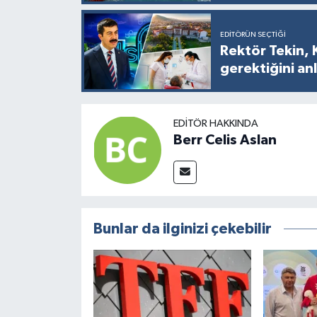
EDITÖRÜN SEÇTIĞI
Rektör Tekin, 
gerektiğini anl
EDITÖR HAKKINDA
Berr Celis Aslan
Bunlar da ilginizi çekebilir