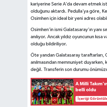
Resmi İlan
kariyerine Serie A’da devam etmek iste
olduğunu aktardı. Pedulla’ya göre, Ken
Rüya Tabirleri
Osimhen için ideal bir yeni adres olabil
Sağlık
Osimhen’in ismi Galatasaray’ın yanı sı
anılıyor. Ancak yıldız oyuncunun kısa 
Şaphane
olduğu bildiriliyor.
Simav
Öte yandan Galatasaray taraftarları, Os
anılmasından memnuniyet duyarken, k
Siyaset
değil. Transferin son durumu önümüzd
Spor
A Milli Takım'ı
Tavşanlı
belli oldu
Teknoloji
İçeriği Görüntül