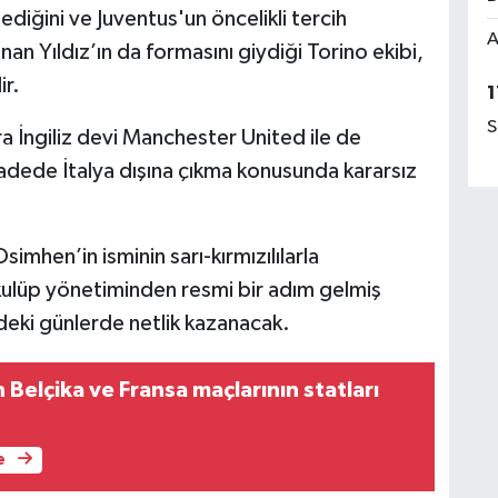
diğini ve Juventus'un öncelikli tercih
A
an Yıldız’ın da formasını giydiği Torino ekibi,
ir.
1
S
ra İngiliz devi Manchester United ile de
vadede İtalya dışına çıkma konusunda kararsız
imhen’in isminin sarı-kırmızılılarla
ulüp yönetiminden resmi bir adım gelmiş
eki günlerde netlik kazanacak.
n Belçika ve Fransa maçlarının statları
e