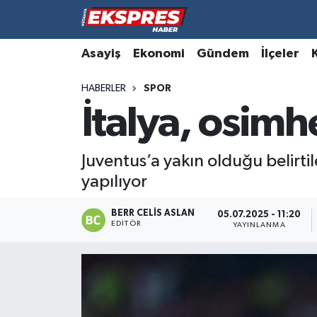
Altıntaş
Hava Durumu
Asayiş
Ekonomi
Gündem
İlçeler
HABERLER
SPOR
Asayiş
Trafik Durumu
İtalya, osimh
Aslanapa
Süper Lig Puan Durumu ve Fikstür
Juventus’a yakın olduğu belirti
Biyografiler
Tüm Manşetler
yapılıyor
Bölge
Son Dakika Haberleri
BERR CELIS ASLAN
05.07.2025 - 11:20
EDITÖR
YAYINLANMA
Çavdarhisar
Haber Arşivi
Domaniç
Dumlupınar