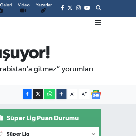
Galeri
Video
Yazarlar
m
uşuyor!
 arabistan’a gitmez” yorumları
-
+
A
A
Süper Lig Puan Durumu
Süper Lig