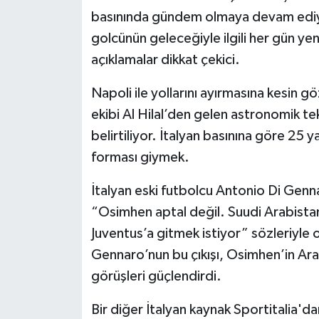
basınında gündem olmaya devam ediyor.
İlçeler
golcünün geleceğiyle ilgili her gün yeni
açıklamalar dikkat çekici.
Köşe Yazıları
Napoli ile yollarını ayırmasına kesin 
Kültür Sanat
ekibi Al Hilal’den gelen astronomik te
belirtiliyor. İtalyan basınına göre 25 
Kütahya
forması giymek.
Magazin
İtalyan eski futbolcu Antonio Di Gen
“Osimhen aptal değil. Suudi Arabista
Otomobil
Juventus’a gitmek istiyor” sözleriyle 
Pazarlar
Gennaro’nun bu çıkışı, Osimhen’in Ara
görüşleri güçlendirdi.
Politika
Bir diğer İtalyan kaynak Sportitalia'd