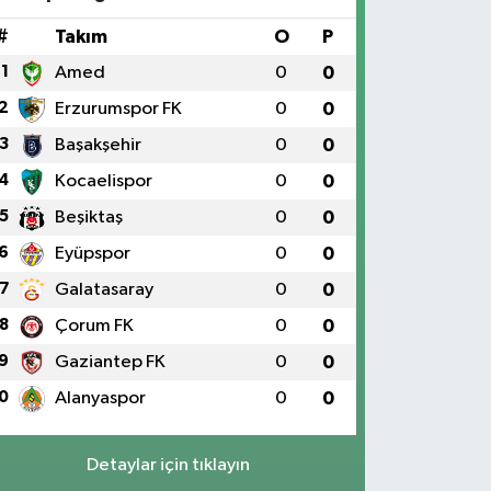
#
Takım
O
P
1
Amed
0
0
2
Erzurumspor FK
0
0
3
Başakşehir
0
0
4
Kocaelispor
0
0
5
Beşiktaş
0
0
6
Eyüpspor
0
0
7
Galatasaray
0
0
8
Çorum FK
0
0
9
Gaziantep FK
0
0
0
Alanyaspor
0
0
Detaylar için tıklayın