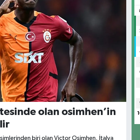
stesinde olan osimhen’in
1
lir
imlerinden biri olan Victor Osimhen, İtalya