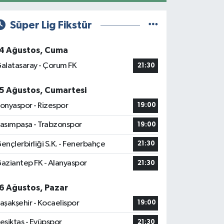
Süper Lig Fikstür
4 Ağustos, Cuma
alatasaray - Çorum FK
21:30
5 Ağustos, Cumartesi
onyaspor - Rizespor
19:00
asımpaşa - Trabzonspor
19:00
ençlerbirliği S.K. - Fenerbahçe
21:30
aziantep FK - Alanyaspor
21:30
6 Ağustos, Pazar
aşakşehir - Kocaelispor
19:00
eşiktaş - Eyüpspor
21:30