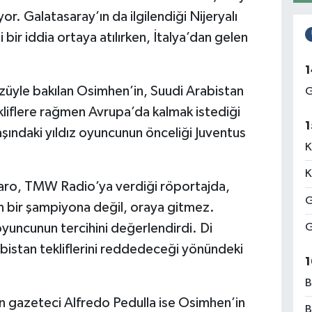
 Galatasaray’ın da ilgilendiği Nijeryalı
 bir iddia ortaya atılırken, İtalya’dan gelen
1
gözüyle bakılan Osimhen’in, Suudi Arabistan
G
kliflere rağmen Avrupa’da kalmak istediği
1
yaşındaki yıldız oyuncunun önceliği Juventus
K
K
naro, TMW Radio’ya verdiği röportajda,
G
n bir şampiyona değil, oraya gitmez.
oyuncunun tercihini değerlendirdi. Di
G
bistan tekliflerini reddedeceği yönündeki
1
B
an gazeteci Alfredo Pedulla ise Osimhen’in
B