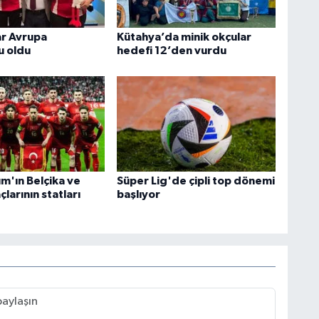
lar Avrupa
Kütahya’da minik okçular
u oldu
hedefi 12’den vurdu
kım'ın Belçika ve
Süper Lig'de çipli top dönemi
larının statları
başlıyor