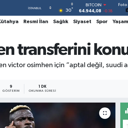
64.944,08
-0.18
Foto 
DOLAR
°
30
47,7436
0.18
EURO
Kütahya
Resmi İlan
Sağlık
Siyaset
Spor
Yaşa
55,2510
0.32
STERLİN
64,4811
0.38
en transferini kon
GRAM ALTIN
6660.55
0.03
BİST100
13.779
-14
len victor osimhen için “aptal değil, suudi
9
1 DK
GÖSTERIM
OKUNMA SÜRESI