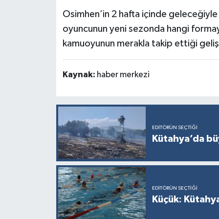
Türkiye
Osimhen’in 2 hafta içinde geleceğiyle i
oyuncunun yeni sezonda hangi formayl
Video Galeri
kamuoyunun merakla takip ettiği geliş
Yaşam
Kaynak:
haber merkezi
Yemek Tarifleri
EDITÖRÜN SEÇTIĞI
Kütahya’da büy
EDITÖRÜN SEÇTIĞI
Küçük: Kütahya