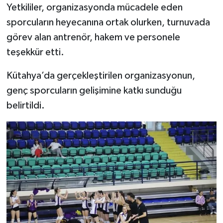
Yetkililer, organizasyonda mücadele eden
Türkiye
sporcuların heyecanına ortak olurken, turnuvada
Video Galeri
görev alan antrenör, hakem ve personele
teşekkür etti.
Yaşam
Kütahya’da gerçekleştirilen organizasyonun,
Yemek Tarifleri
genç sporcuların gelişimine katkı sunduğu
belirtildi.