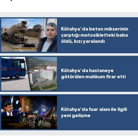
Kütahya'da beton mikserinin
çarptığı motosikletteki baba
öldü, kızı yaralandı
Kütahya'da hastaneye
götürülen mahkum firar etti
Kütahya’da fuar alanı ile ilgili
yeni gelişme