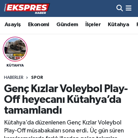
Altıntaş
Hava Durumu
Asayiş
Ekonomi
Gündem
İlçeler
Kütahya
Asayiş
Trafik Durumu
Aslanapa
Süper Lig Puan Durumu ve Fikstür
KÜTAHYA
Biyografiler
Tüm Manşetler
HABERLER
SPOR
Bölge
Son Dakika Haberleri
Genç Kızlar Voleybol Play-
Off heyecanı Kütahya’da
Çavdarhisar
Haber Arşivi
tamamlandı
Domaniç
Kütahya’da düzenlenen Genç Kızlar Voleybol
Play-Off müsabakaları sona erdi. Üç gün süren
Dumlupınar