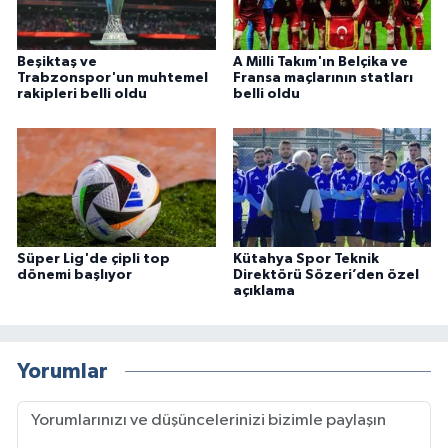
Beşiktaş ve
A Milli Takım'ın Belçika ve
Trabzonspor'un muhtemel
Fransa maçlarının statları
rakipleri belli oldu
belli oldu
Süper Lig'de çipli top
Kütahya Spor Teknik
dönemi başlıyor
Direktörü Sözeri’den özel
açıklama
Yorumlar