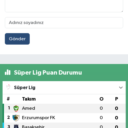
Gönder
Süper Lig Puan Durumu
Süper Lig
#
Takım
O
P
1
Amed
0
0
2
Erzurumspor FK
0
0
3
Başakşehir
0
0