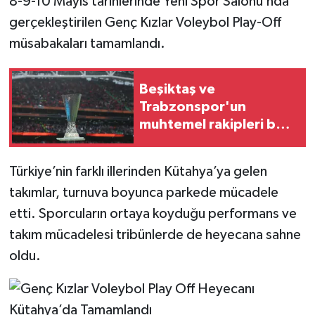
8-9-10 Mayıs tarihlerinde Yeni Spor Salonu’nda
gerçekleştirilen Genç Kızlar Voleybol Play-Off
İlçeler
müsabakaları tamamlandı.
Köşe Yazıları
Beşiktaş ve
Kültür Sanat
Trabzonspor'un
muhtemel rakipleri belli
Kütahya
oldu
Türkiye’nin farklı illerinden Kütahya’ya gelen
Magazin
takımlar, turnuva boyunca parkede mücadele
Otomobil
etti. Sporcuların ortaya koyduğu performans ve
takım mücadelesi tribünlerde de heyecana sahne
Pazarlar
oldu.
Politika