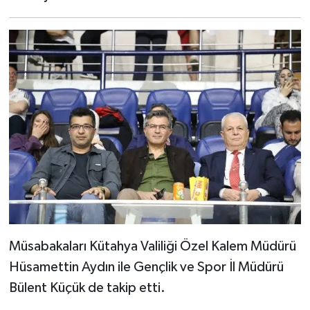
Resmi İlan
Rüya Tabirleri
Sağlık
Şaphane
Simav
Siyaset
Spor
Müsabakaları Kütahya Valiliği Özel Kalem Müdürü
Tavşanlı
Hüsamettin Aydın ile Gençlik ve Spor İl Müdürü
Teknoloji
Bülent Küçük de takip etti.