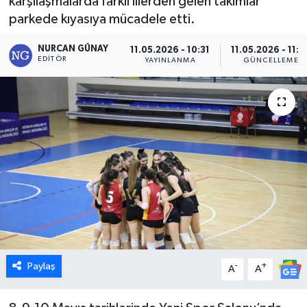
karşılaşmalarda farklı illerden gelen takımlar
parkede kıyasıya mücadele etti.
Dünya
NURCAN GÜNAY
11.05.2026 - 10:31
11.05.2026 - 11:0
Eğitim
EDITÖR
YAYINLANMA
GÜNCELLEME
Ekonomi
Emet
Foto Galeri
Gediz
Genel
Paylaş
-
+
Gündem
A
A
Hisarcık