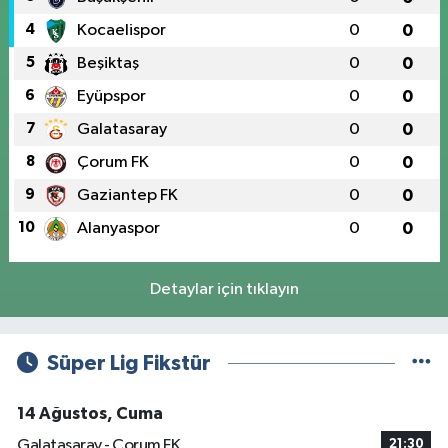
4
Kocaelispor
0
0
5
Beşiktaş
0
0
6
Eyüpspor
0
0
7
Galatasaray
0
0
8
Çorum FK
0
0
9
Gaziantep FK
0
0
10
Alanyaspor
0
0
Detaylar için tıklayın
Süper Lig Fikstür
14 Ağustos, Cuma
Galatasaray - Çorum FK
21:30