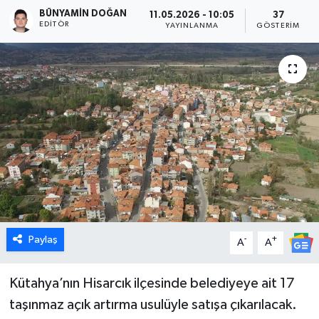
BÜNYAMIN DOĞAN
11.05.2026 - 10:05
37
Dünya
EDITÖR
YAYINLANMA
GÖSTERIM
Eğitim
Ekonomi
Emet
Foto Galeri
Gediz
Paylaş
-
+
A
A
Genel
Gündem
Kütahya’nın Hisarcık ilçesinde belediyeye ait 17
taşınmaz açık artırma usulüyle satışa çıkarılacak.
Hisarcık