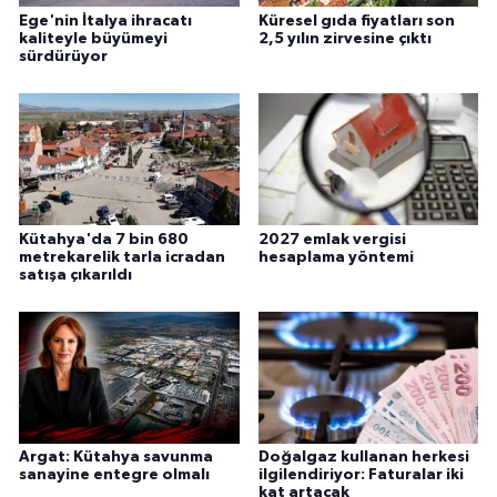
Ege'nin İtalya ihracatı
Küresel gıda fiyatları son
kaliteyle büyümeyi
2,5 yılın zirvesine çıktı
sürdürüyor
Kütahya'da 7 bin 680
2027 emlak vergisi
metrekarelik tarla icradan
hesaplama yöntemi
satışa çıkarıldı
Argat: Kütahya savunma
Doğalgaz kullanan herkesi
sanayine entegre olmalı
ilgilendiriyor: Faturalar iki
kat artacak