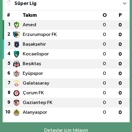
Süper Lig
#
Takım
O
P
1
Amed
0
0
2
Erzurumspor FK
0
0
3
Başakşehir
0
0
4
Kocaelispor
0
0
5
Beşiktaş
0
0
6
Eyüpspor
0
0
7
Galatasaray
0
0
8
Çorum FK
0
0
9
Gaziantep FK
0
0
10
Alanyaspor
0
0
Detaylar için tıklayın