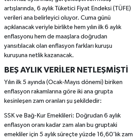
artışlarında, 6 aylık Tüketici Fiyat Endeksi (TÜFE)
İlçeler
verileri ana belirleyici oluyor. Cuma günü
açıklanacak veriyle birlikte hem yılın ilk 6 aylık
Köşe Yazıları
enflasyonu hem de maaşlara doğrudan
yansıtılacak olan enflasyon farkları kuruşu
Kültür Sanat
kuruşuna netlik kazanacak.
Kütahya
BEŞ AYLIK VERİLER NETLEŞMİŞTİ
Magazin
Yılın ilk 5 ayında (Ocak-Mayıs dönemi) biriken
enflasyon rakamlarına göre iki ana grupta
Otomobil
kesinleşen zam oranları şu şekildedir:
Pazarlar
SSK ve Bağ-Kur Emeklileri: Doğrudan 6 aylık
enflasyon oranı kadar zam alan bu gruptaki
Politika
emekliler için 5 aylık süreçte yüzde 16,60'lık zam