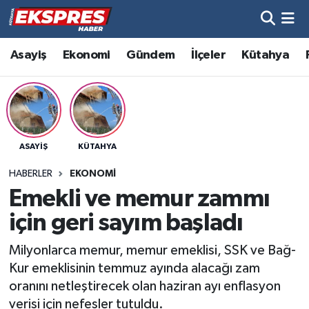
Altıntaş
Hava Durumu
Asayiş
Ekonomi
Gündem
İlçeler
Kütahya
Asayiş
Trafik Durumu
Aslanapa
Süper Lig Puan Durumu ve Fikstür
ASAYIŞ
KÜTAHYA
Biyografiler
Tüm Manşetler
HABERLER
EKONOMI
Bölge
Son Dakika Haberleri
Emekli ve memur zammı
için geri sayım başladı
Çavdarhisar
Haber Arşivi
Milyonlarca memur, memur emeklisi, SSK ve Bağ-
Domaniç
Kur emeklisinin temmuz ayında alacağı zam
oranını netleştirecek olan haziran ayı enflasyon
Dumlupınar
verisi için nefesler tutuldu.