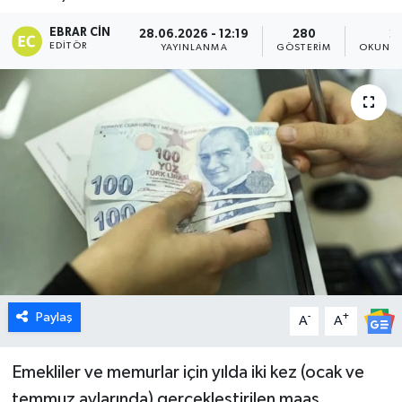
Dünya
EBRAR CIN
28.06.2026 - 12:19
280
2
EDITÖR
YAYINLANMA
GÖSTERIM
OKUNMA
Eğitim
Ekonomi
Emet
Foto Galeri
Gediz
Genel
Paylaş
-
+
A
A
Gündem
Emekliler ve memurlar için yılda iki kez (ocak ve
temmuz aylarında) gerçekleştirilen maaş
Hisarcık