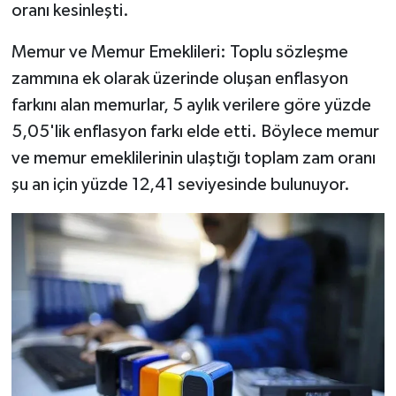
Resmi İlan
oranı kesinleşti.
Rüya Tabirleri
Memur ve Memur Emeklileri: Toplu sözleşme
zammına ek olarak üzerinde oluşan enflasyon
Sağlık
farkını alan memurlar, 5 aylık verilere göre yüzde
5,05'lik enflasyon farkı elde etti. Böylece memur
Şaphane
ve memur emeklilerinin ulaştığı toplam zam oranı
şu an için yüzde 12,41 seviyesinde bulunuyor.
Simav
Siyaset
Spor
Tavşanlı
Teknoloji