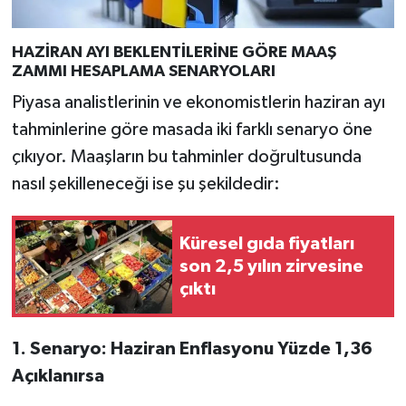
Türkiye
HAZİRAN AYI BEKLENTİLERİNE GÖRE MAAŞ
Video Galeri
ZAMMI HESAPLAMA SENARYOLARI
Piyasa analistlerinin ve ekonomistlerin haziran ayı
Yaşam
tahminlerine göre masada iki farklı senaryo öne
Yemek Tarifleri
çıkıyor. Maaşların bu tahminler doğrultusunda
nasıl şekilleneceği ise şu şekildedir:
Küresel gıda fiyatları
son 2,5 yılın zirvesine
çıktı
1. Senaryo: Haziran Enflasyonu Yüzde 1,36
Açıklanırsa