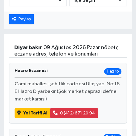
Dünya
Paylaş
Eğitim
Ekonomi
Diyarbakır
09 Ağustos 2026 Pazar nöbetçi
eczane adres, telefon ve konumları
Emet
Hazro Eczanesi
Hazro
Foto Galeri
Cami mahallesi şehitlik caddesi Ulaş yapı No:16
Gediz
E Hazro Diyarbakır (Şok market çaprazı defne
market karşısı)
Genel
Yol Tarifi Al
0 (412) 671 20 94
Gündem
Hisarcık