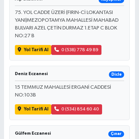
75. YOL CADDE ÜZERİ (FIRIN-Cİ LOKANTASI
YANI)MEZOPOTAMYA MAHALLESİ MAHABAD
BULVARI AZEL ÇETİN DURMAZ 1.ETAP C BLOK
NO:27 B
Yol Tarifi Al
0 (538) 778 49 89
Deniz Eczanesi
Dicle
15 TEMMUZ MAHALLESİ ERGANİ CADDESİ
NO:103B
Yol Tarifi Al
0 (534) 854 60 40
Gülfem Eczanesi
Çınar