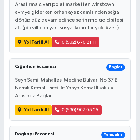
Araştırma civarı polat marketten winstown
Türkiye
avmye giderken orhan ayaz camisinden sağa
dönüp düz devam edince serin rmd gold sitesi
Video Galeri
altı(pia villaları yanı sosyal konutlar yolu üzeri)
Yaşam
Yol Tarifi Al
0 (532) 670 21 11
Yemek Tarifleri
Ciğerhun Eczanesi
Bağlar
Şeyh Şamil Mahallesi Medine Bulvarı No:37 B
Namık Kemal Lisesi ile Yahya Kemal İlkokulu
Arasında Bağlar
Yol Tarifi Al
0 (530) 907 05 25
Dağkapı Eczanesi
Yenişehir