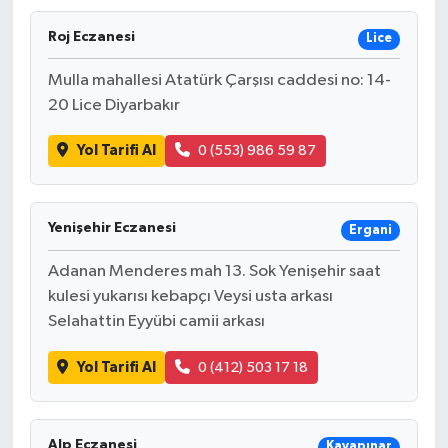
Roj Eczanesi
Lice
Mulla mahallesi Atatürk Çarşısı caddesi no: 14-
20 Lice Diyarbakır
Yol Tarifi Al
0 (553) 986 59 87
Yenişehir Eczanesi
Ergani
Adanan Menderes mah 13. Sok Yenişehir saat
kulesi yukarısı kebapçı Veysi usta arkası
Selahattin Eyyübi camii arkası
Yol Tarifi Al
0 (412) 503 17 18
Alp Eczanesi
Kayapınar