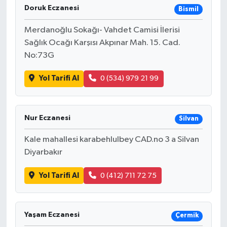
Doruk Eczanesi
Bismil
Merdanoğlu Sokağı- Vahdet Camisi İlerisi
Sağlık Ocağı Karşısı Akpınar Mah. 15. Cad.
No:73G
Yol Tarifi Al
0 (534) 979 21 99
Nur Eczanesi
Silvan
Kale mahallesi karabehlulbey CAD.no 3 a Silvan
Diyarbakır
Yol Tarifi Al
0 (412) 711 72 75
Yaşam Eczanesi
Çermik