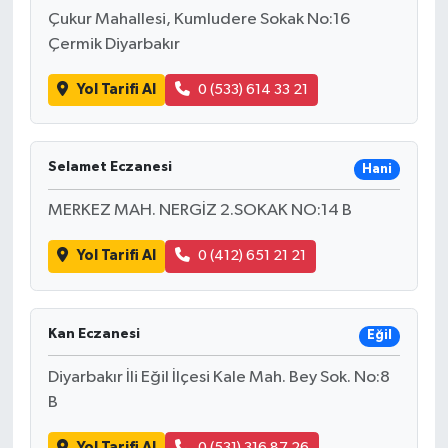
Çukur Mahallesi, Kumludere Sokak No:16
Çermik Diyarbakır
Yol Tarifi Al
0 (533) 614 33 21
Selamet Eczanesi
Hani
MERKEZ MAH. NERGİZ 2.SOKAK NO:14 B
Yol Tarifi Al
0 (412) 651 21 21
Kan Eczanesi
Eğil
Diyarbakır İli Eğil İlçesi Kale Mah. Bey Sok. No:8
B
Yol Tarifi Al
0 (531) 316 87 26