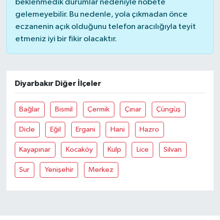
beklenmedik durumlar nedeniyle nöbete
gelemeyebilir. Bu nedenle, yola çıkmadan önce
eczanenin açık olduğunu telefon aracılığıyla teyit
etmeniz iyi bir fikir olacaktır.
Diyarbakır Diğer İlçeler
Bağlar
Bismil
Çermik
Çınar
Çüngüş
Dicle
Eğil
Ergani
Hani
Hazro
Kayapınar
Kocaköy
Kulp
Lice
Silvan
Sur
Yenişehir
Merkez