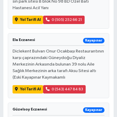
sin park sitesi B blok No 98 BD Özel Batı
Resmi İlan
Hastanesi Acil Yanı
Rüya Tabirleri
Yol Tarifi Al
0 (505) 252 66 21
Sağlık
Ela Eczanesi
Kayapınar
Şaphane
Diclekent Bulvarı Onur Ocakbaşı Restaurantının
Simav
karşı çaprazındaki Güneydoğu Diyaliz
Merkezinin Arkasında bulunan 39 nolu Aile
Siyaset
Sağlık Merkezinin arka tarafı Aksu Sitesi altı
(Eski Kayapınar Kaymakamlı
Spor
Yol Tarifi Al
0 (543) 447 84 83
Tavşanlı
Teknoloji
Güzelsoy Eczanesi
Kayapınar