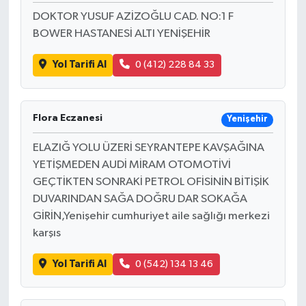
DOKTOR YUSUF AZİZOĞLU CAD. NO:1 F
BOWER HASTANESİ ALTI YENİŞEHİR
Yol Tarifi Al
0 (412) 228 84 33
Flora Eczanesi
Yenişehir
ELAZIĞ YOLU ÜZERİ SEYRANTEPE KAVŞAĞINA
YETİŞMEDEN AUDİ MİRAM OTOMOTİVİ
GEÇTİKTEN SONRAKİ PETROL OFİSİNİN BİTİŞİK
DUVARINDAN SAĞA DOĞRU DAR SOKAĞA
GİRİN,Yenişehir cumhuriyet aile sağlığı merkezi
karşıs
Yol Tarifi Al
0 (542) 134 13 46