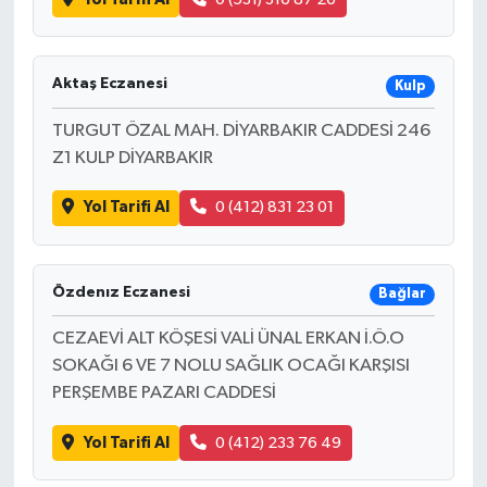
Aktaş Eczanesi
Kulp
TURGUT ÖZAL MAH. DİYARBAKIR CADDESİ 246
Z1 KULP DİYARBAKIR
Yol Tarifi Al
0 (412) 831 23 01
Özdenız Eczanesi
Bağlar
CEZAEVİ ALT KÖŞESİ VALİ ÜNAL ERKAN İ.Ö.O
SOKAĞI 6 VE 7 NOLU SAĞLIK OCAĞI KARŞISI
PERŞEMBE PAZARI CADDESİ
Yol Tarifi Al
0 (412) 233 76 49