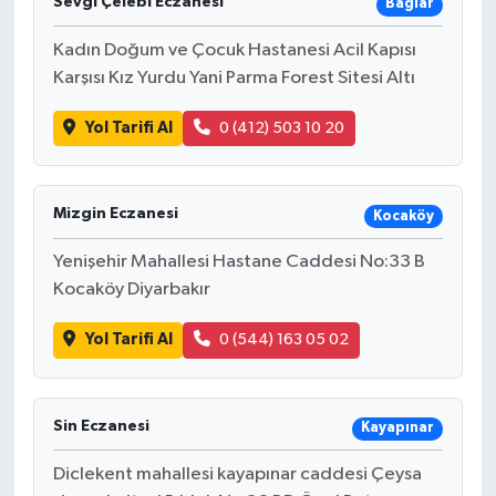
Sevgi Çelebi Eczanesi
Bağlar
Kadın Doğum ve Çocuk Hastanesi Acil Kapısı
İlçeler
Karşısı Kız Yurdu Yani Parma Forest Sitesi Altı
Köşe Yazıları
Yol Tarifi Al
0 (412) 503 10 20
Kültür Sanat
Mizgin Eczanesi
Kocaköy
Kütahya
Yenişehir Mahallesi Hastane Caddesi No:33 B
Magazin
Kocaköy Diyarbakır
Otomobil
Yol Tarifi Al
0 (544) 163 05 02
Pazarlar
Sin Eczanesi
Kayapınar
Politika
Diclekent mahallesi kayapınar caddesi Çeysa