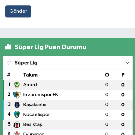
Gönder
Süper Lig Puan Durumu
Süper Lig
#
Takım
O
P
1
Amed
0
0
2
Erzurumspor FK
0
0
3
Başakşehir
0
0
4
Kocaelispor
0
0
5
Beşiktaş
0
0
6
Eyüpspor
0
0