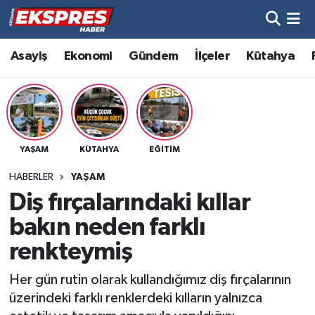
Altıntaş
Hava Durumu
Asayiş
Ekonomi
Gündem
İlçeler
Kütahya
Asayiş
Trafik Durumu
Aslanapa
Süper Lig Puan Durumu ve Fikstür
YAŞAM
KÜTAHYA
EĞITIM
Biyografiler
Tüm Manşetler
HABERLER
YAŞAM
Bölge
Son Dakika Haberleri
Diş fırçalarındaki kıllar
bakın neden farklı
Çavdarhisar
Haber Arşivi
renkteymiş
Domaniç
Her gün rutin olarak kullandığımız diş fırçalarının
üzerindeki farklı renklerdeki kılların yalnızca
Dumlupınar