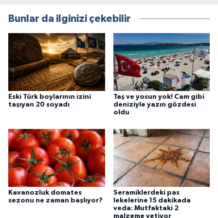
Bunlar da ilginizi çekebilir
Eski Türk boylarının izini
Taş ve yosun yok! Cam gibi
taşıyan 20 soyadı
deniziyle yazın gözdesi
oldu
Kavanozluk domates
Seramiklerdeki pas
sezonu ne zaman başlıyor?
lekelerine 15 dakikada
veda: Mutfaktaki 2
malzeme yetiyor