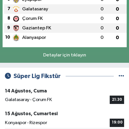
7
Galatasaray
0
0
8
Çorum FK
0
0
9
Gaziantep FK
0
0
10
Alanyaspor
0
0
Detaylar için tıklayın
Süper Lig Fikstür
14 Ağustos, Cuma
Galatasaray - Çorum FK
21:30
15 Ağustos, Cumartesi
Konyaspor - Rizespor
19:00