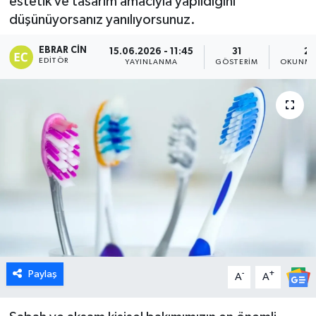
estetik ve tasarım amacıyla yapıldığını
düşünüyorsanız yanılıyorsunuz.
Dünya
EBRAR CIN
15.06.2026 - 11:45
31
2 
Eğitim
EDITÖR
YAYINLANMA
GÖSTERIM
OKUNMA
Ekonomi
Emet
Foto Galeri
Gediz
Genel
Paylaş
-
+
Gündem
A
A
Hisarcık