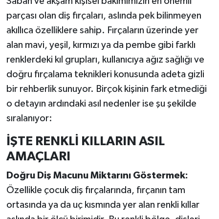
Sabah ve akşam kişisel bakımımızın en önemli
parçası olan diş fırçaları, aslında pek bilinmeyen
İlçeler
akıllıca özelliklere sahip. Fırçaların üzerinde yer
alan mavi, yeşil, kırmızı ya da pembe gibi farklı
Köşe Yazıları
renklerdeki kıl grupları, kullanıcıya ağız sağlığı ve
Kültür Sanat
doğru fırçalama teknikleri konusunda adeta gizli
bir rehberlik sunuyor. Birçok kişinin fark etmediği
Kütahya
o detayın ardındaki asıl nedenler ise şu şekilde
sıralanıyor:
Magazin
İŞTE RENKLİ KILLARIN ASIL
Otomobil
AMAÇLARI
Pazarlar
Doğru Diş Macunu Miktarını Göstermek:
Özellikle çocuk diş fırçalarında, fırçanın tam
Politika
ortasında ya da uç kısmında yer alan renkli kıllar