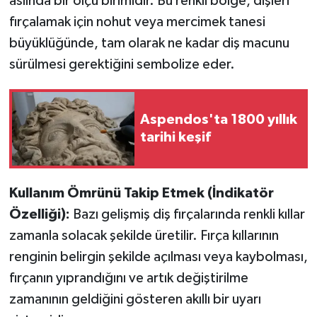
aslında bir ölçü birimidir. Bu renkli bölge, dişleri
Resmi İlan
fırçalamak için nohut veya mercimek tanesi
Rüya Tabirleri
büyüklüğünde, tam olarak ne kadar diş macunu
sürülmesi gerektiğini sembolize eder.
Sağlık
Şaphane
Aspendos'ta 1800 yıllık
tarihi keşif
Simav
Siyaset
Kullanım Ömrünü Takip Etmek (İndikatör
Özelliği):
Bazı gelişmiş diş fırçalarında renkli kıllar
Spor
zamanla solacak şekilde üretilir. Fırça kıllarının
renginin belirgin şekilde açılması veya kaybolması,
Tavşanlı
fırçanın yıprandığını ve artık değiştirilme
Teknoloji
zamanının geldiğini gösteren akıllı bir uyarı