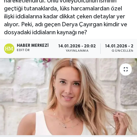
hareketlendirdi. Ünlü voleybolcunun isminin
geçtiği tutanaklarda, lüks harcamalardan özel
Dünya
ilişki iddialarına kadar dikkat çeken detaylar yer
alıyor. Peki, adı geçen Derya Çayırgan kimdir ve
Eğitim
dosyadaki iddiaların kaynağı ne?
Ekonomi
HABER MERKEZI
14.01.2026 - 20:02
14.01.2026 - 20
EDITÖR
YAYINLANMA
GÜNCELLEME
Emet
Foto Galeri
Gediz
Genel
Gündem
Hisarcık