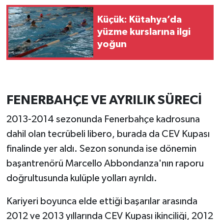
Türkiye
Küçük: Kütahya’da
yüzme kurslarına ilgi
Video Galeri
yoğun
Yaşam
Yemek Tarifleri
FENERBAHÇE VE AYRILIK SÜRECİ
2013-2014 sezonunda Fenerbahçe kadrosuna
dahil olan tecrübeli libero, burada da CEV Kupası
finalinde yer aldı. Sezon sonunda ise dönemin
başantrenörü Marcello Abbondanza'nın raporu
doğrultusunda kulüple yolları ayrıldı.
Kariyeri boyunca elde ettiği başarılar arasında
2012 ve 2013 yıllarında CEV Kupası ikinciliği, 2012