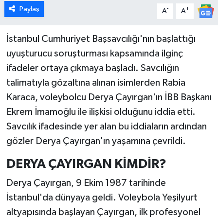
Paylaş
-
+
A
A
İlçeler
İstanbul Cumhuriyet Başsavcılığı'nın başlattığı
Köşe Yazıları
uyuşturucu soruşturması kapsamında ilginç
ifadeler ortaya çıkmaya başladı. Savcılığın
Kültür Sanat
talimatıyla gözaltına alınan isimlerden Rabia
Karaca, voleybolcu Derya Çayırgan'ın İBB Başkanı
Kütahya
Ekrem İmamoğlu ile ilişkisi olduğunu iddia etti.
Magazin
Savcılık ifadesinde yer alan bu iddiaların ardından
gözler Derya Çayırgan'ın yaşamına çevrildi.
Otomobil
DERYA ÇAYIRGAN KİMDİR?
Pazarlar
Derya Çayırgan, 9 Ekim 1987 tarihinde
Politika
İstanbul'da dünyaya geldi. Voleybola Yeşilyurt
altyapısında başlayan Çayırgan, ilk profesyonel