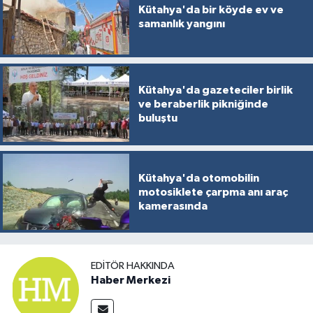
Kütahya'da bir köyde ev ve
samanlık yangını
Kütahya'da gazeteciler birlik
ve beraberlik pikniğinde
buluştu
Kütahya'da otomobilin
motosiklete çarpma anı araç
kamerasında
EDITÖR HAKKINDA
Haber Merkezi