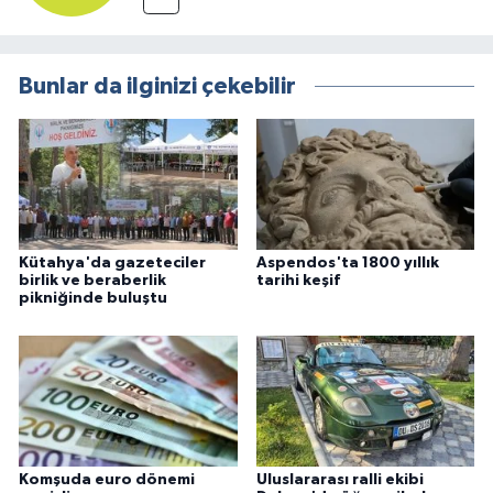
Bunlar da ilginizi çekebilir
Kütahya'da gazeteciler
Aspendos'ta 1800 yıllık
birlik ve beraberlik
tarihi keşif
pikniğinde buluştu
Komşuda euro dönemi
Uluslararası ralli ekibi