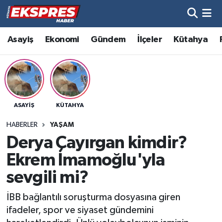
Altıntaş
Hava Durumu
Asayiş
Ekonomi
Gündem
İlçeler
Kütahya
Asayiş
Trafik Durumu
Aslanapa
Süper Lig Puan Durumu ve Fikstür
ASAYIŞ
KÜTAHYA
Biyografiler
Tüm Manşetler
HABERLER
YAŞAM
Bölge
Son Dakika Haberleri
Derya Çayırgan kimdir?
Ekrem İmamoğlu'yla
Çavdarhisar
Haber Arşivi
sevgili mi?
Domaniç
İBB bağlantılı soruşturma dosyasına giren
ifadeler, spor ve siyaset gündemini
Dumlupınar