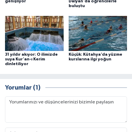
genişliyor
Dalyan'da öğrencilerle
buluştu
31 yıldır akıyor: O ilimizde
Küçük: Kütahya’da yüzme
suya Kur'an-ı Kerim
kurslarına ilgi yoğun
dinletiliyor
Yorumlar (1)