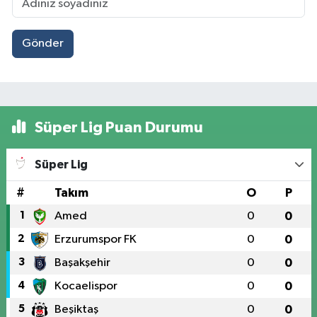
Gönder
Süper Lig Puan Durumu
Süper Lig
#
Takım
O
P
1
Amed
0
0
2
Erzurumspor FK
0
0
3
Başakşehir
0
0
4
Kocaelispor
0
0
5
Beşiktaş
0
0