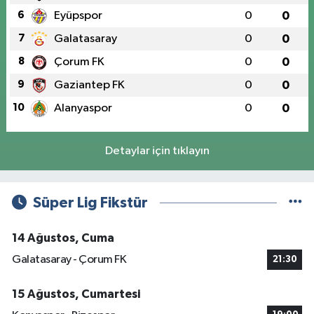
6
Eyüpspor
0
0
7
Galatasaray
0
0
8
Çorum FK
0
0
9
Gaziantep FK
0
0
10
Alanyaspor
0
0
Detaylar için tıklayın
Süper Lig Fikstür
14 Ağustos, Cuma
Galatasaray - Çorum FK
21:30
15 Ağustos, Cumartesi