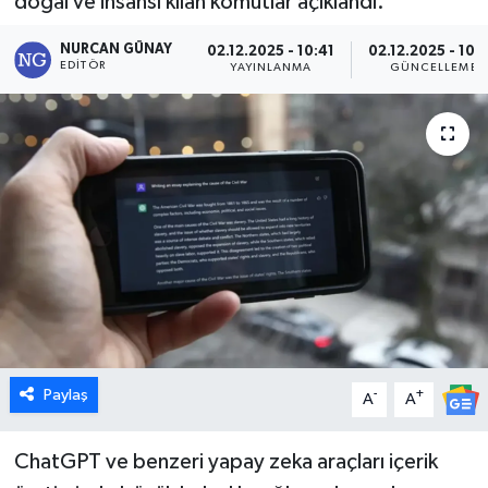
doğal ve insansı kılan komutlar açıklandı.
Dünya
NURCAN GÜNAY
02.12.2025 - 10:41
02.12.2025 - 10:
EDITÖR
YAYINLANMA
GÜNCELLEME
Eğitim
Ekonomi
Emet
Foto Galeri
Gediz
Genel
Paylaş
-
+
A
A
Gündem
ChatGPT ve benzeri yapay zeka araçları içerik
Hisarcık