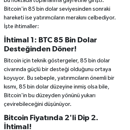
bu noktada toparlanma gayretine girişti.
Resmi İlan
Bitcoin'in 85 bin dolar seviyesinden sonraki
Rüya Tabirleri
hareketi ise yatırımcıların merakını celbediyor.
İşte ihtimaller:
Sağlık
İhtimal 1: BTC 85 Bin Dolar
Şaphane
Desteğinden Döner!
Bitcoin için teknik göstergeler, 85 bin dolar
Simav
civarında güçlü bir desteği olduğunu ortaya
Siyaset
koyuyor. Bu sebeple, yatırımcıların önemli bir
kısmı, 85 bin dolar düzeyine inmiş olsa bile,
Spor
Bitcoin'in bu düzeyden yönünü yukarı
çevirebileceğini düşünüyor.
Tavşanlı
Bitcoin Fiyatında 2'li Dip 2.
Teknoloji
İhtimal!