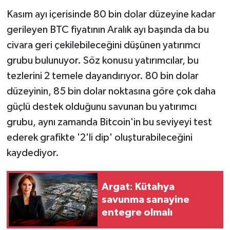
Türkiye
Kasım ayı içerisinde 80 bin dolar düzeyine kadar
gerileyen BTC fiyatının Aralık ayı başında da bu
Video Galeri
civara geri çekilebileceğini düşünen yatırımcı
grubu bulunuyor. Söz konusu yatırımcılar, bu
Yaşam
tezlerini 2 temele dayandırıyor. 80 bin dolar
Yemek Tarifleri
düzeyinin, 85 bin dolar noktasına göre çok daha
güçlü destek olduğunu savunan bu yatırımcı
grubu, aynı zamanda Bitcoin'in bu seviyeyi test
ederek grafikte '2'li dip' oluşturabileceğini
kaydediyor.
Argat: Kütahya
savunma sanayine
entegre olmalı