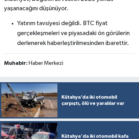
yaşanacağını düşünüyor.
Yatırım tavsiyesi değildi. BTC fiyat
gerçekleşmeleri ve piyasadaki ön görülerin
derlenerek haberleştirilmesinden ibarettir.
Muhabir:
Haber Merkezi
Kütahya’da iki otomobil
çarpıştı, ölü ve yaralılar var
Kütahya'da iki otomobil kafa