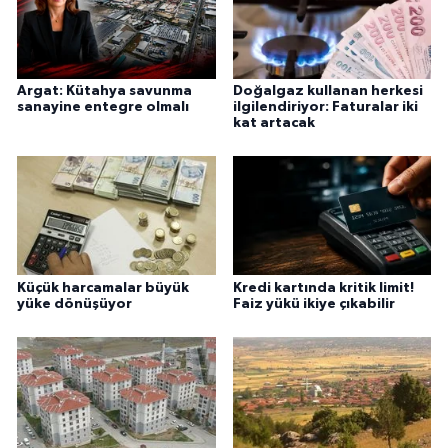
Argat: Kütahya savunma
Doğalgaz kullanan herkesi
sanayine entegre olmalı
ilgilendiriyor: Faturalar iki
kat artacak
Küçük harcamalar büyük
Kredi kartında kritik limit!
yüke dönüşüyor
Faiz yükü ikiye çıkabilir