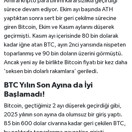
Amiral kripto para birimi kararsızlıkla geçirdiği
sürece devam ediyor. Ekim ayı başında ATH
İlçeler
yaptıktan sonra sert bir geri çekilme sürecine
giren Bitcoin, Ekim ve Kasım aylarını düşerek
Köşe Yazıları
geçirmişti. Kasım ayı içerisinde 80 bin dolarak
Kültür Sanat
kadar iğne atan BTC, ayın 2nci yarısında nispeten
toparlanmış ve 90 bin doların üzerini görmüştü.
Kütahya
Ancak yeni ay ile birlikte Bitcoin fiyatı bir kez daha
'seksen bin dolarlı rakamlara' geriledi.
Magazin
BTC Yılın Son Ayına da İyi
Otomobil
Başlamadı!
Pazarlar
Bitcoin, geçtiğimiz 2 ayı düşerek geçirdiği gibi,
2025 yılının son ayına da olumsuz bir giriş yaptı.
Politika
85 bin 600 dolar civarına kadar geri çekilen BTC,