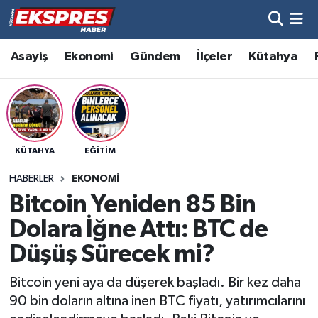
Altıntaş
Hava Durumu
Asayiş
Ekonomi
Gündem
İlçeler
Kütahya
Asayiş
Trafik Durumu
Aslanapa
Süper Lig Puan Durumu ve Fikstür
KÜTAHYA
EĞITIM
Biyografiler
Tüm Manşetler
HABERLER
EKONOMI
Bölge
Son Dakika Haberleri
Bitcoin Yeniden 85 Bin
Dolara İğne Attı: BTC de
Çavdarhisar
Haber Arşivi
Düşüş Sürecek mi?
Domaniç
Bitcoin yeni aya da düşerek başladı. Bir kez daha
90 bin doların altına inen BTC fiyatı, yatırımcılarını
Dumlupınar