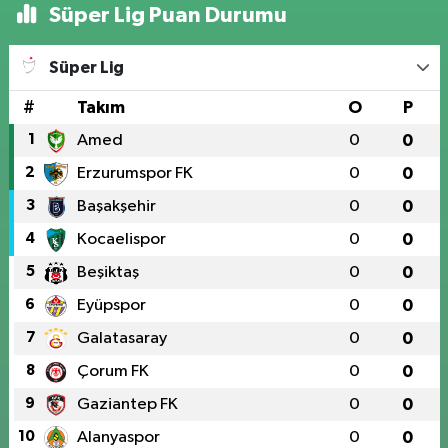
Süper Lig Puan Durumu
Süper Lig
#
Takım
O
P
1
Amed
0
0
2
Erzurumspor FK
0
0
3
Başakşehir
0
0
4
Kocaelispor
0
0
5
Beşiktaş
0
0
6
Eyüpspor
0
0
7
Galatasaray
0
0
8
Çorum FK
0
0
9
Gaziantep FK
0
0
10
Alanyaspor
0
0