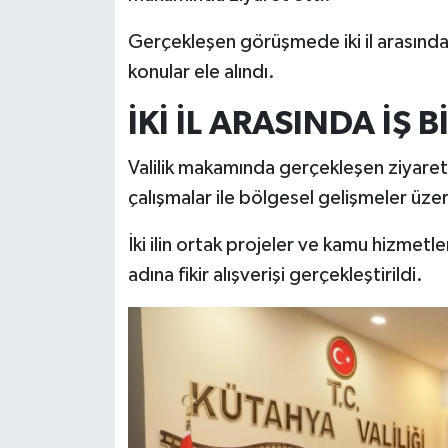
Gerçekleşen görüşmede iki il arasındak
İlçeler
konular ele alındı.
Köşe Yazıları
İKİ İL ARASINDA İŞ
Kültür Sanat
Valilik makamında gerçekleşen ziyaret
çalışmalar ile bölgesel gelişmeler üz
Kütahya
İki ilin ortak projeler ve kamu hizmetle
Magazin
adına fikir alışverişi gerçekleştirildi.
Otomobil
Pazarlar
Politika