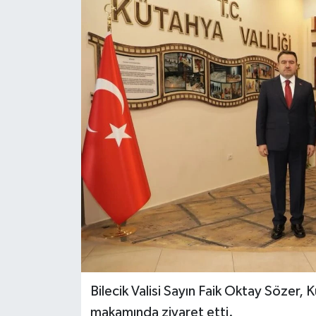
Dünya
Eğitim
Ekonomi
Emet
Foto Galeri
Gediz
Genel
Gündem
Bilecik Valisi Sayın Faik Oktay Sözer, Kü
makamında ziyaret etti.
Hisarcık