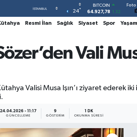
Foto 
BITCOIN
°
24
64.927,78
1.32
DOLAR
Kütahya
Resmi İlan
Sağlık
Siyaset
Spor
Yaşa
47,5894
0.08
EURO
55,0398
-0.02
STERLİN
 Sözer’den Vali Mus
64,1581
0.16
GRAM ALTIN
6508.83
4.44
BİST100
13.703
11
ütahya Valisi Musa Işın’ı ziyaret ederek iki il
.
24.04.2026 - 11:17
9
1 DK
GÜNCELLEME
GÖSTERIM
OKUNMA SÜRESI