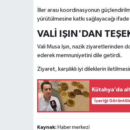
Türkiye
İller arası koordinasyonun güçlendirilm
yürütülmesine katkı sağlayacağı ifade 
Video Galeri
VALİ IŞIN'DAN TEŞE
Yaşam
Vali Musa Işın, nazik ziyaretlerinden d
Yemek Tarifleri
ederek memnuniyetini dile getirdi.
Ziyaret, karşılıklı iyi dileklerin iletilm
Kütahya’da alt
İçeriği Görüntül
Kaynak:
Haber merkezi