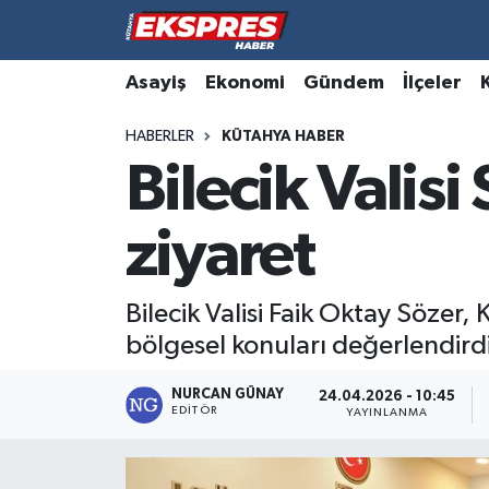
Altıntaş
Hava Durumu
Asayiş
Ekonomi
Gündem
İlçeler
HABERLER
KÜTAHYA HABER
Asayiş
Trafik Durumu
Bilecik Valisi
Aslanapa
Süper Lig Puan Durumu ve Fikstür
ziyaret
Biyografiler
Tüm Manşetler
Bölge
Son Dakika Haberleri
Bilecik Valisi Faik Oktay Sözer, K
bölgesel konuları değerlendirdi
Çavdarhisar
Haber Arşivi
NURCAN GÜNAY
24.04.2026 - 10:45
EDITÖR
Domaniç
YAYINLANMA
Dumlupınar