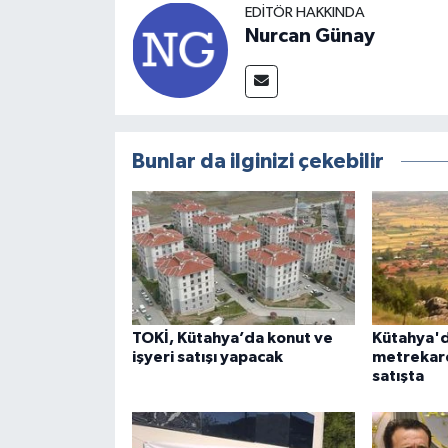
EDITÖR HAKKINDA
Nurcan Günay
Bunlar da ilginizi çekebilir
TOKİ, Kütahya’da konut ve
Kütahya'd
işyeri satışı yapacak
metrekare
satışta