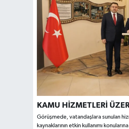
Resmi İlan
Rüya Tabirleri
Sağlık
Şaphane
Simav
Siyaset
Spor
KAMU HİZMETLERİ ÜZE
Tavşanlı
Görüşmede, vatandaşlara sunulan hizme
Teknoloji
kaynaklarının etkin kullanımı konularına