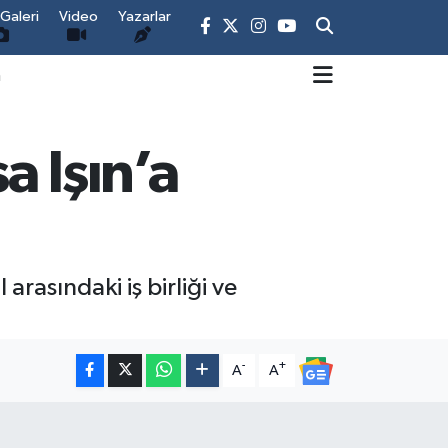
Galeri
Video
Yazarlar
m
a Işın’a
 arasındaki iş birliği ve
-
+
A
A