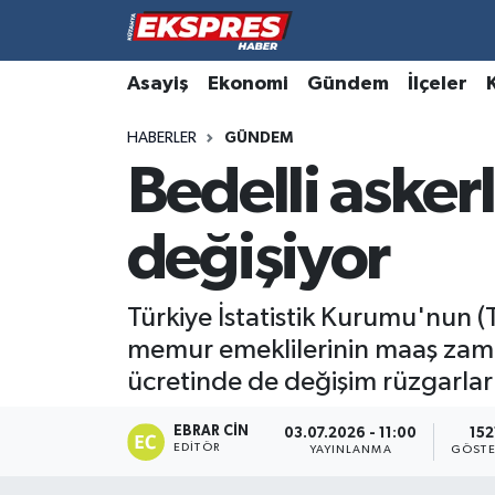
Altıntaş
Hava Durumu
Asayiş
Ekonomi
Gündem
İlçeler
HABERLER
GÜNDEM
Asayiş
Trafik Durumu
Bedelli aske
Aslanapa
Süper Lig Puan Durumu ve Fikstür
değişiyor
Biyografiler
Tüm Manşetler
Bölge
Son Dakika Haberleri
Türkiye İstatistik Kurumu'nun (
memur emeklilerinin maaş zam o
Çavdarhisar
Haber Arşivi
ücretinde de değişim rüzgarları
Domaniç
EBRAR CIN
03.07.2026 - 11:00
152
EDITÖR
YAYINLANMA
GÖSTE
Dumlupınar