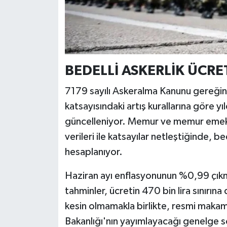
BEDELLİ ASKERLİK ÜCRE
7179 sayılı Askeralma Kanunu gereğin
katsayısındaki artış kurallarına göre y
güncelleniyor. Memur ve memur emeklil
verileri ile katsayılar netleştiğinde, b
hesaplanıyor.
Haziran ayı enflasyonunun %0,99 çıkma
tahminler, ücretin 470 bin lira sınırı
kesin olmamakla birlikte, resmi makam
Bakanlığı'nın yayımlayacağı genelge s