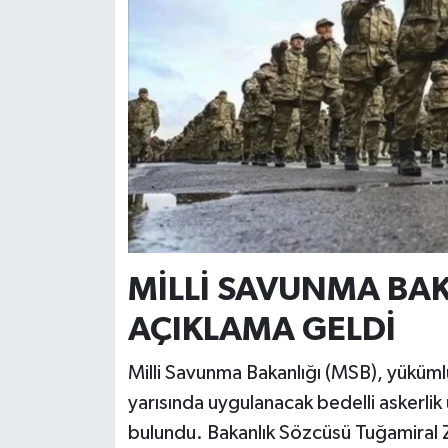
Resmi İlan
Rüya Tabirleri
Sağlık
Şaphane
Simav
Siyaset
MİLLİ SAVUNMA BA
Spor
AÇIKLAMA GELDİ
Tavşanlı
Milli Savunma Bakanlığı (MSB), yükümlül
yarısında uygulanacak bedelli askerlik
Teknoloji
bulundu. Bakanlık Sözcüsü Tuğamiral Z