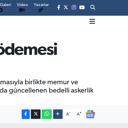
Galeri
Video
Yazarlar
m
 ödemesi
lamasıyla birlikte memur ve
a güncellenen bedelli askerlik
-
+
A
A