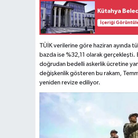
Kütahya Beledi
İlçeler
İçeriği Görüntül
Köşe Yazıları
TÜİK verilerine göre haziran ayında tü
Kültür Sanat
bazda ise %32,11 olarak gerçekleşti. B
Kütahya
doğrudan bedelli askerlik ücretine yansı
değişkenlik gösteren bu rakam, Temmuz d
Magazin
yeniden revize ediliyor.
Otomobil
Pazarlar
Politika