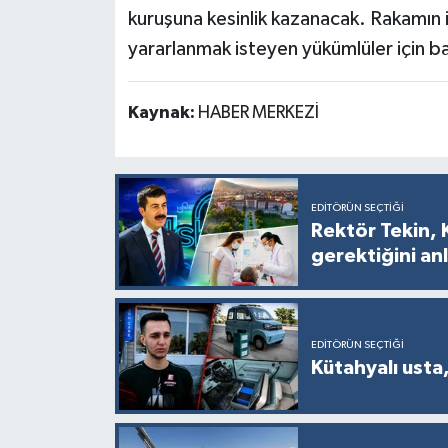
kuruşuna kesinlik kazanacak. Rakamın i
yararlanmak isteyen yükümlüler için 
Kaynak:
HABER MERKEZİ
EDITÖRÜN SEÇTIĞI
Rektör Tekin, 
gerektiğini anl
EDITÖRÜN SEÇTIĞI
Kütahyalı usta,