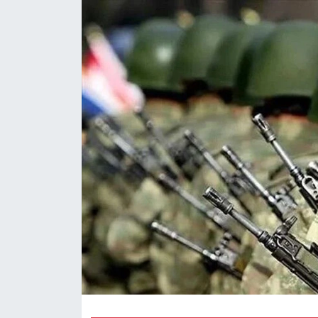
Dünya
Eğitim
Ekonomi
Emet
Foto Galeri
Gediz
Genel
Gündem
Hisarcık