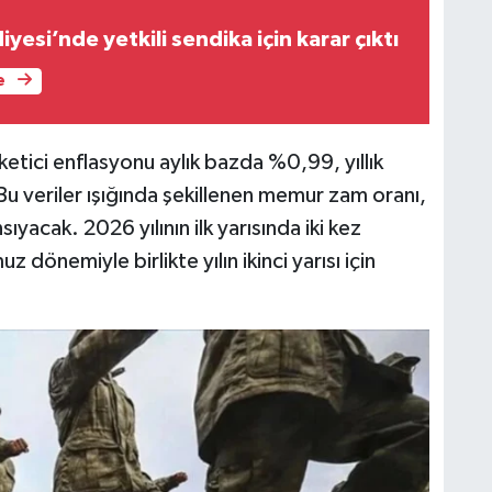
yesi’nde yetkili sendika için karar çıktı
e
ketici enflasyonu aylık bazda %0,99, yıllık
u veriler ışığında şekillenen memur zam oranı,
yacak. 2026 yılının ilk yarısında iki kez
önemiyle birlikte yılın ikinci yarısı için