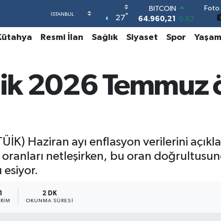
Foto 
DOLAR
°
27
47,7436
0.18
EURO
Kütahya
Resmi İlan
Sağlık
Siyaset
Spor
Yaşa
55,2510
0.32
STERLİN
64,4811
0.38
GRAM ALTIN
rlik 2026 Temmuz
6648.99
2.59
BİST100
13.779
-14
BITCOIN
64.960,21
0.87
TÜİK) Haziran ayı enflasyon verilerini açık
ranları netleşirken, bu oran doğrultusund
 esiyor.
1
2 DK
RIM
OKUNMA SÜRESI