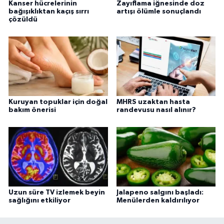
Kanser hücrelerinin
Zayıflama iğnesinde doz
bağışıklıktan kaçış sırrı
artışı ölümle sonuçlandı
çözüldü
Kuruyan topuklar için doğal
MHRS uzaktan hasta
bakım önerisi
randevusu nasıl alınır?
Uzun süre TV izlemek beyin
Jalapeno salgını başladı:
sağlığını etkiliyor
Menülerden kaldırılıyor