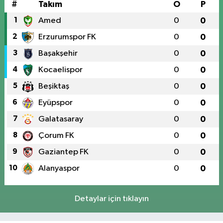
#
Takım
O
P
1
Amed
0
0
2
Erzurumspor FK
0
0
3
Başakşehir
0
0
4
Kocaelispor
0
0
5
Beşiktaş
0
0
6
Eyüpspor
0
0
7
Galatasaray
0
0
8
Çorum FK
0
0
9
Gaziantep FK
0
0
10
Alanyaspor
0
0
Detaylar için tıklayın