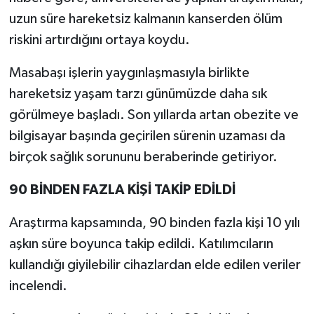
uzun süre hareketsiz kalmanın kanserden ölüm
İlçeler
riskini artırdığını ortaya koydu.
Köşe Yazıları
Masabaşı işlerin yaygınlaşmasıyla birlikte
hareketsiz yaşam tarzı günümüzde daha sık
Kültür Sanat
görülmeye başladı. Son yıllarda artan obezite ve
bilgisayar başında geçirilen sürenin uzaması da
Kütahya
birçok sağlık sorununu beraberinde getiriyor.
Magazin
90 BİNDEN FAZLA KİŞİ TAKİP EDİLDİ
Otomobil
Araştırma kapsamında, 90 binden fazla kişi 10 yılı
aşkın süre boyunca takip edildi. Katılımcıların
Pazarlar
kullandığı giyilebilir cihazlardan elde edilen veriler
Politika
incelendi.