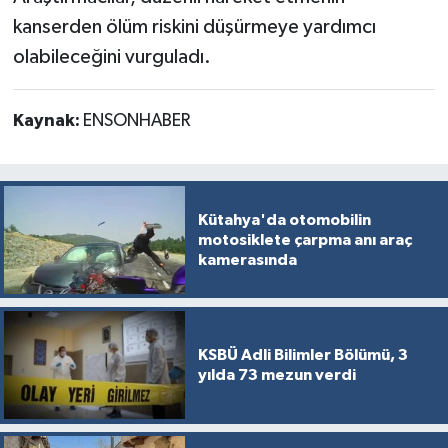
kanserden ölüm riskini düşürmeye yardımcı
olabileceğini vurguladı.
Kaynak:
ENSONHABER
Kütahya'da otomobilin
motosiklete çarpma anı araç
kamerasında
KSBÜ Adli Bilimler Bölümü, 3
yılda 73 mezun verdi