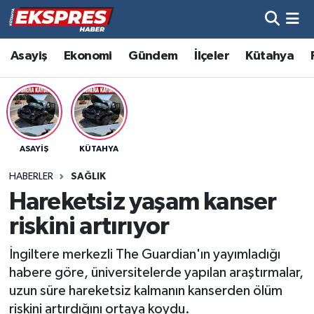
Altıntaş
Hava Durumu
Asayiş
Ekonomi
Gündem
İlçeler
Kütahya
Asayiş
Trafik Durumu
Aslanapa
Süper Lig Puan Durumu ve Fikstür
ASAYIŞ
KÜTAHYA
Biyografiler
Tüm Manşetler
HABERLER
SAĞLIK
Bölge
Son Dakika Haberleri
Hareketsiz yaşam kanser
riskini artırıyor
Çavdarhisar
Haber Arşivi
İngiltere merkezli The Guardian'ın yayımladığı
Domaniç
habere göre, üniversitelerde yapılan araştırmalar,
uzun süre hareketsiz kalmanın kanserden ölüm
Dumlupınar
riskini artırdığını ortaya koydu.