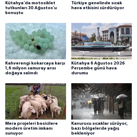
Kütahya’da motosiklet
Türkiye genelinde sıcak
tutkunları 30 Ağustos’u
hava etkisini sürdürüyor
konuştu
Kahverengi kokarcaya karşı
Kütahya 6 Ağustos 2026
1,6 milyon samuray arısı
Perşembe günü hava
doğaya salındı
durumu
Mera projeleri besicilere
Kavurucu sıcaklar sürüyor,
modern üretim imkanı
bazı bölgelerde yağış
sunuyor
bekleniyor