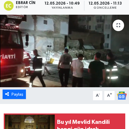
EBRAR CIN
12.05.2026 - 10:49
12.05.2026 - 11:13
EDITÖR
YAYINLANMA
GÜNCELLEME
Dünya
Eğitim
Ekonomi
Emet
Foto Galeri
Gediz
Paylaş
-
+
A
A
Genel
Gündem
Bu yıl Mevlid Kandili
Hisarcık