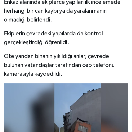
Enkaz alanında ekiplerce yapılan ilk incelemede
Türkiye
herhangi bir can kaybı ya da yaralanmanın
olmadığı belirlendi.
Video Galeri
Ekiplerin çevredeki yapılarda da kontrol
Yaşam
gerçekleştirdiği öğrenildi.
Yemek Tarifleri
Öte yandan binanın yıkıldığı anlar, çevrede
bulunan vatandaşlar tarafından cep telefonu
kamerasıyla kaydedildi.