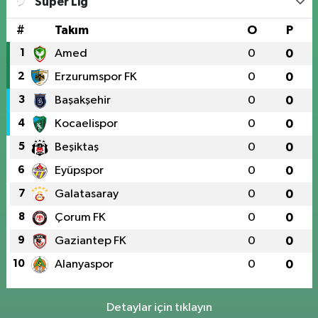
Süper Lig
#
Takım
O
P
1
Amed
0
0
2
Erzurumspor FK
0
0
3
Başakşehir
0
0
4
Kocaelispor
0
0
5
Beşiktaş
0
0
6
Eyüpspor
0
0
7
Galatasaray
0
0
8
Çorum FK
0
0
9
Gaziantep FK
0
0
10
Alanyaspor
0
0
Detaylar için tıklayın