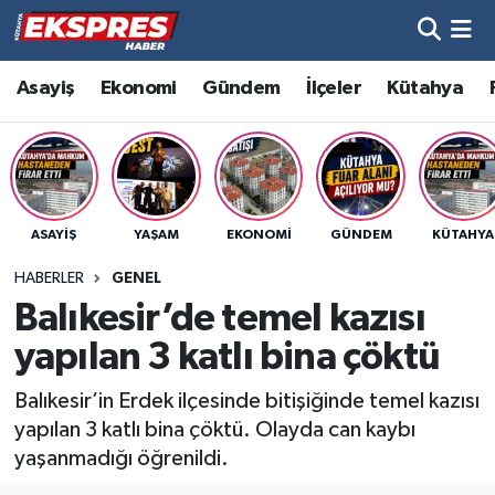
Altıntaş
Hava Durumu
Asayiş
Ekonomi
Gündem
İlçeler
Kütahya
Asayiş
Trafik Durumu
Aslanapa
Süper Lig Puan Durumu ve Fikstür
ASAYIŞ
YAŞAM
EKONOMI
GÜNDEM
KÜTAHYA
Biyografiler
Tüm Manşetler
HABERLER
GENEL
Bölge
Son Dakika Haberleri
Balıkesir’de temel kazısı
yapılan 3 katlı bina çöktü
Çavdarhisar
Haber Arşivi
Balıkesir’in Erdek ilçesinde bitişiğinde temel kazısı
Domaniç
yapılan 3 katlı bina çöktü. Olayda can kaybı
yaşanmadığı öğrenildi.
Dumlupınar