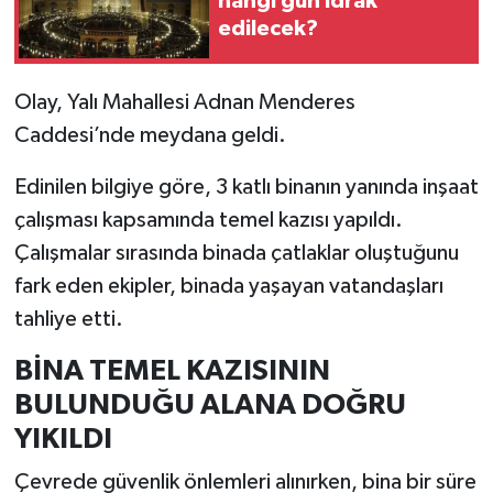
hangi gün idrak
edilecek?
İlçeler
Olay, Yalı Mahallesi Adnan Menderes
Köşe Yazıları
Caddesi’nde meydana geldi.
Kültür Sanat
Edinilen bilgiye göre, 3 katlı binanın yanında inşaat
çalışması kapsamında temel kazısı yapıldı.
Kütahya
Çalışmalar sırasında binada çatlaklar oluştuğunu
Magazin
fark eden ekipler, binada yaşayan vatandaşları
tahliye etti.
Otomobil
BİNA TEMEL KAZISININ
Pazarlar
BULUNDUĞU ALANA DOĞRU
YIKILDI
Politika
Çevrede güvenlik önlemleri alınırken, bina bir süre