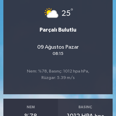
Dünya
°
25
Eğitim
Parçalı Bulutlu
Ekonomi
09 Ağustos Pazar
Emet
08:15
Foto Galeri
Nem: %78, Basınç: 1012 hpa hPa,
Gediz
Rüzgar: 5.39 m/s
Genel
Gündem
NEM
BASINÇ
Hisarcık