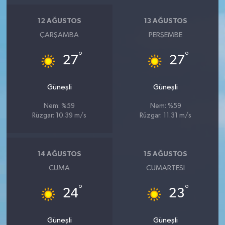
Resmi İlan
12 AĞUSTOS
13 AĞUSTOS
Rüya Tabirleri
ÇARŞAMBA
PERŞEMBE
Sağlık
°
°
27
27
Şaphane
Güneşli
Güneşli
Simav
Nem: %59
Nem: %59
Rüzgar: 10.39 m/s
Rüzgar: 11.31 m/s
Siyaset
14 AĞUSTOS
15 AĞUSTOS
Spor
CUMA
CUMARTESI
Tavşanlı
°
°
24
23
Teknoloji
Güneşli
Güneşli