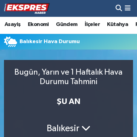
Altıntaş
Hava Durumu
Asayiş
Ekonomi
Gündem
İlçeler
Kütahya
Asayiş
Trafik Durumu
Balıkesir Hava Durumu
Aslanapa
Süper Lig Puan Durumu ve Fikstür
Biyografiler
Tüm Manşetler
Bugün, Yarın ve 1 Haftalık Hava
Durumu Tahmini
Bölge
Son Dakika Haberleri
ŞU AN
Çavdarhisar
Haber Arşivi
Domaniç
Balıkesir
Dumlupınar