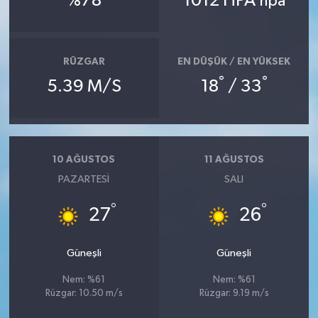
%78
1012 HPA
hpa
İlçeler
RÜZGAR
EN DÜŞÜK / EN YÜKSEK
Köşe Yazıları
°
°
5.39 M/S
18
/ 33
Kültür Sanat
Kütahya
10 AĞUSTOS
11 AĞUSTOS
Magazin
PAZARTESI
SALI
°
°
27
26
Otomobil
Pazarlar
Güneşli
Güneşli
Nem: %61
Nem: %61
Politika
Rüzgar: 10.50 m/s
Rüzgar: 9.19 m/s