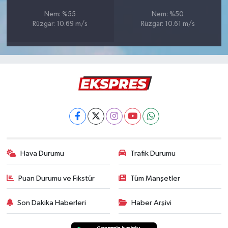
Türkiye
Nem: %55
Nem: %50
Rüzgar: 10.69 m/s
Rüzgar: 10.61 m/s
Video Galeri
Yaşam
Yemek Tarifleri
Hava Durumu
Trafik Durumu
Puan Durumu ve Fikstür
Tüm Manşetler
Son Dakika Haberleri
Haber Arşivi