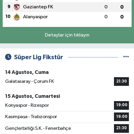
9
Gaziantep FK
0
0
10
Alanyaspor
0
0
Detaylar için tıklayın
Süper Lig Fikstür
14 Ağustos, Cuma
Galatasaray - Çorum FK
21:30
15 Ağustos, Cumartesi
Konyaspor - Rizespor
19:00
Kasımpaşa - Trabzonspor
19:00
Gençlerbirliği S.K. - Fenerbahçe
21:30