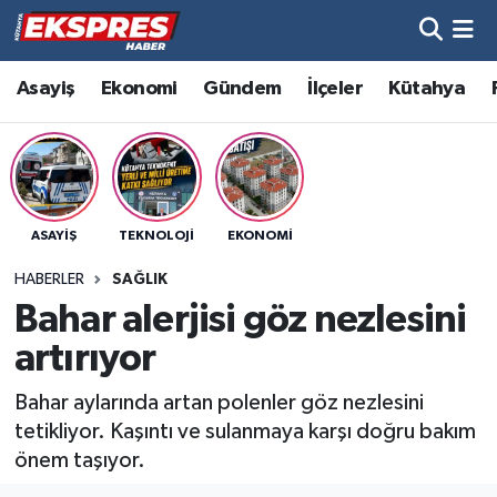
Altıntaş
Hava Durumu
Asayiş
Ekonomi
Gündem
İlçeler
Kütahya
Asayiş
Trafik Durumu
Aslanapa
Süper Lig Puan Durumu ve Fikstür
ASAYIŞ
TEKNOLOJI
EKONOMI
Biyografiler
Tüm Manşetler
HABERLER
SAĞLIK
Bölge
Son Dakika Haberleri
Bahar alerjisi göz nezlesini
artırıyor
Çavdarhisar
Haber Arşivi
Bahar aylarında artan polenler göz nezlesini
Domaniç
tetikliyor. Kaşıntı ve sulanmaya karşı doğru bakım
önem taşıyor.
Dumlupınar