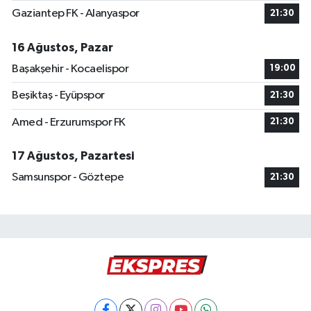
Gaziantep FK - Alanyaspor
21:30
16 Ağustos, Pazar
Başakşehir - Kocaelispor
19:00
Beşiktaş - Eyüpspor
21:30
Amed - Erzurumspor FK
21:30
17 Ağustos, Pazartesi
Samsunspor - Göztepe
21:30