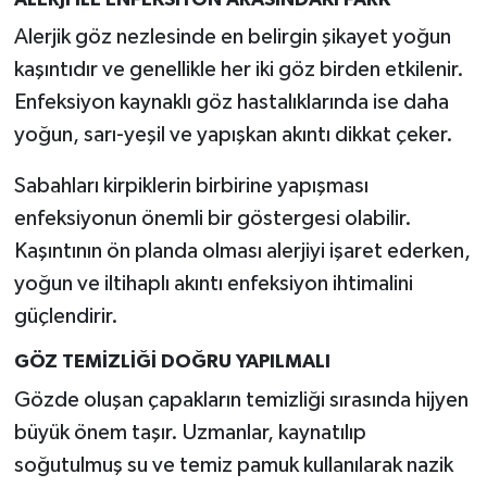
Türkiye
Alerjik göz nezlesinde en belirgin şikayet yoğun
kaşıntıdır ve genellikle her iki göz birden etkilenir.
Video Galeri
Enfeksiyon kaynaklı göz hastalıklarında ise daha
Yaşam
yoğun, sarı-yeşil ve yapışkan akıntı dikkat çeker.
Sabahları kirpiklerin birbirine yapışması
Yemek Tarifleri
enfeksiyonun önemli bir göstergesi olabilir.
Kaşıntının ön planda olması alerjiyi işaret ederken,
yoğun ve iltihaplı akıntı enfeksiyon ihtimalini
güçlendirir.
GÖZ TEMİZLİĞİ DOĞRU YAPILMALI
Gözde oluşan çapakların temizliği sırasında hijyen
büyük önem taşır. Uzmanlar, kaynatılıp
soğutulmuş su ve temiz pamuk kullanılarak nazik