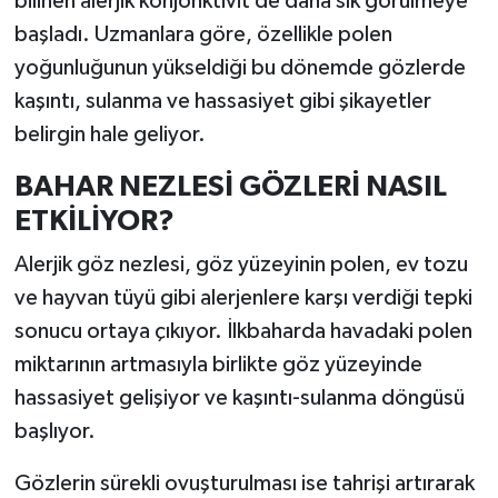
bilinen alerjik konjonktivit de daha sık görülmeye
başladı. Uzmanlara göre, özellikle polen
İlçeler
yoğunluğunun yükseldiği bu dönemde gözlerde
kaşıntı, sulanma ve hassasiyet gibi şikayetler
Köşe Yazıları
belirgin hale geliyor.
Kültür Sanat
BAHAR NEZLESİ GÖZLERİ NASIL
ETKİLİYOR?
Kütahya
Alerjik göz nezlesi, göz yüzeyinin polen, ev tozu
Magazin
ve hayvan tüyü gibi alerjenlere karşı verdiği tepki
sonucu ortaya çıkıyor. İlkbaharda havadaki polen
Otomobil
miktarının artmasıyla birlikte göz yüzeyinde
Pazarlar
hassasiyet gelişiyor ve kaşıntı-sulanma döngüsü
başlıyor.
Politika
Gözlerin sürekli ovuşturulması ise tahrişi artırarak