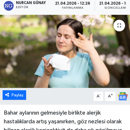
NURCAN GÜNAY
21.04.2026 - 12:26
21.04.2026 - 14:
EDITÖR
YAYINLANMA
GÜNCELLEME
Dünya
Eğitim
Ekonomi
Emet
Foto Galeri
Gediz
Paylaş
-
+
A
A
Genel
Bahar aylarının gelmesiyle birlikte alerjik
Gündem
hastalıklarda artış yaşanırken, göz nezlesi olarak
Hisarcık