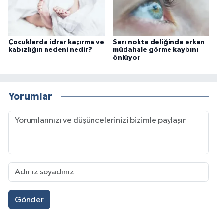
Çocuklarda idrar kaçırma ve
Sarı nokta deliğinde erken
kabızlığın nedeni nedir?
müdahale görme kaybını
önlüyor
Yorumlar
Gönder