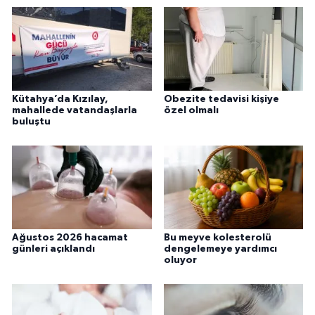
Kütahya’da Kızılay,
Obezite tedavisi kişiye
mahallede vatandaşlarla
özel olmalı
buluştu
Ağustos 2026 hacamat
Bu meyve kolesterolü
günleri açıklandı
dengelemeye yardımcı
oluyor