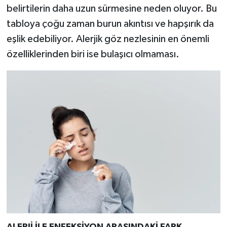
Resmi İlan
belirtilerin daha uzun sürmesine neden oluyor. Bu
tabloya çoğu zaman burun akıntısı ve hapşırık da
Rüya Tabirleri
eşlik edebiliyor. Alerjik göz nezlesinin en önemli
özelliklerinden biri ise bulaşıcı olmaması.
Sağlık
Şaphane
Simav
Siyaset
Spor
Tavşanlı
Teknoloji
ALERJİ İLE ENFEKSİYON ARASINDAKİ FARK