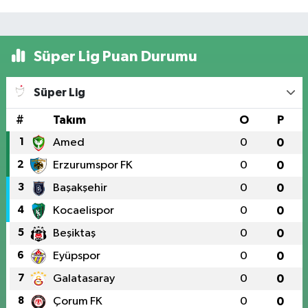
Süper Lig Puan Durumu
Süper Lig
#
Takım
O
P
1
Amed
0
0
2
Erzurumspor FK
0
0
3
Başakşehir
0
0
4
Kocaelispor
0
0
5
Beşiktaş
0
0
6
Eyüpspor
0
0
7
Galatasaray
0
0
8
Çorum FK
0
0