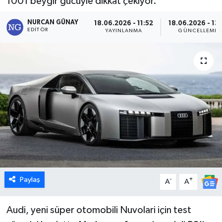
1001 beygir gücüyle dikkat çekiyor.
Dünya
NURCAN GÜNAY
18.06.2026 - 11:52
18.06.2026 - 13:
EDITÖR
YAYINLANMA
GÜNCELLEME
Eğitim
Ekonomi
Emet
Foto Galeri
Gediz
Genel
Paylaş
-
+
A
A
Gündem
Audi, yeni süper otomobili Nuvolari için test
Hisarcık