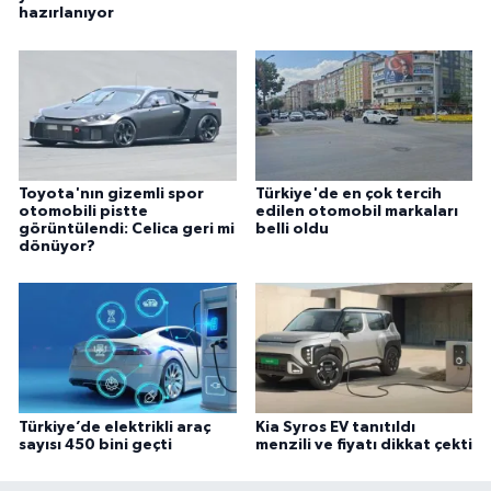
hazırlanıyor
Toyota'nın gizemli spor
Türkiye'de en çok tercih
otomobili pistte
edilen otomobil markaları
görüntülendi: Celica geri mi
belli oldu
dönüyor?
Türkiye’de elektrikli araç
Kia Syros EV tanıtıldı
sayısı 450 bini geçti
menzili ve fiyatı dikkat çekti