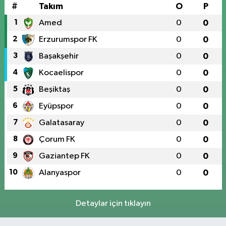
#
Takım
O
P
1
Amed
0
0
2
Erzurumspor FK
0
0
3
Başakşehir
0
0
4
Kocaelispor
0
0
5
Beşiktaş
0
0
6
Eyüpspor
0
0
7
Galatasaray
0
0
8
Çorum FK
0
0
9
Gaziantep FK
0
0
10
Alanyaspor
0
0
Detaylar için tıklayın