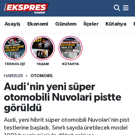
Altıntaş
Hava Durumu
Asayiş
Ekonomi
Gündem
İlçeler
Kütahya
Asayiş
Trafik Durumu
Aslanapa
Süper Lig Puan Durumu ve Fikstür
TEKNOLOJI
YAŞAM
KÜTAHYA
Biyografiler
Tüm Manşetler
HABERLER
OTOMOBIL
Bölge
Son Dakika Haberleri
Audi'nin yeni süper
otomobili Nuvolari pistte
Çavdarhisar
Haber Arşivi
görüldü
Domaniç
Audi, yeni hibrit süper otomobili Nuvolari'nin pist
testlerine başladı. Sınırlı sayıda üretilecek model
Dumlupınar