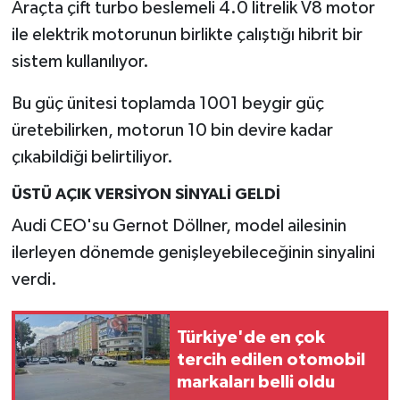
Resmi İlan
Araçta çift turbo beslemeli 4.0 litrelik V8 motor
ile elektrik motorunun birlikte çalıştığı hibrit bir
Rüya Tabirleri
sistem kullanılıyor.
Sağlık
Bu güç ünitesi toplamda 1001 beygir güç
üretebilirken, motorun 10 bin devire kadar
Şaphane
çıkabildiği belirtiliyor.
Simav
ÜSTÜ AÇIK VERSİYON SİNYALİ GELDİ
Audi CEO'su Gernot Döllner, model ailesinin
Siyaset
ilerleyen dönemde genişleyebileceğinin sinyalini
verdi.
Spor
Tavşanlı
Türkiye'de en çok
tercih edilen otomobil
Teknoloji
markaları belli oldu