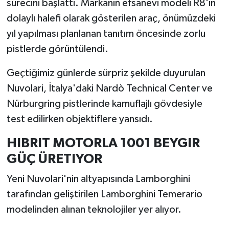
sürecini başlattı. Markanın efsanevi modeli R8'in
dolaylı halefi olarak gösterilen araç, önümüzdeki
İlçeler
yıl yapılması planlanan tanıtım öncesinde zorlu
pistlerde görüntülendi.
Köşe Yazıları
Geçtiğimiz günlerde sürpriz şekilde duyurulan
Kültür Sanat
Nuvolari, İtalya'daki Nardò Technical Center ve
Kütahya
Nürburgring pistlerinde kamuflajlı gövdesiyle
test edilirken objektiflere yansıdı.
Magazin
HIBRIT MOTORLA 1001 BEYGIR
Otomobil
GÜÇ ÜRETIYOR
Yeni Nuvolari'nin altyapısında Lamborghini
Pazarlar
tarafından geliştirilen Lamborghini Temerario
Politika
modelinden alınan teknolojiler yer alıyor.