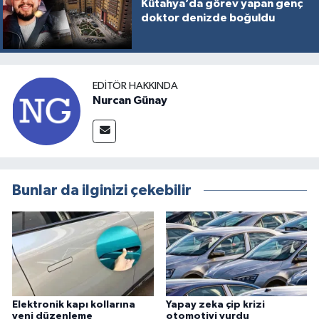
Kütahya’da görev yapan genç
doktor denizde boğuldu
EDITÖR HAKKINDA
Nurcan Günay
Bunlar da ilginizi çekebilir
Elektronik kapı kollarına
Yapay zeka çip krizi
yeni düzenleme
otomotivi vurdu