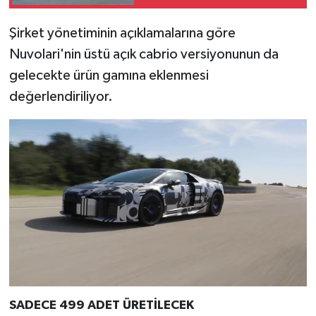
Türkiye
Şirket yönetiminin açıklamalarına göre
Video Galeri
Nuvolari'nin üstü açık cabrio versiyonunun da
gelecekte ürün gamına eklenmesi
Yaşam
değerlendiriliyor.
Yemek Tarifleri
SADECE 499 ADET ÜRETİLECEK