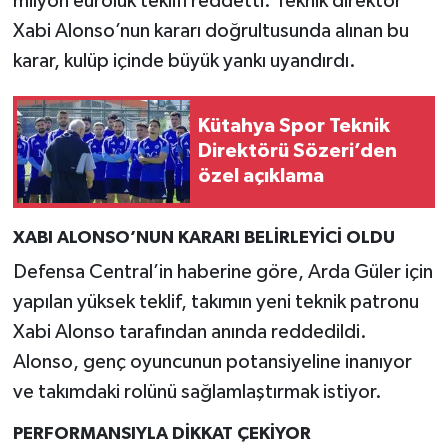
milyon euroluk teklifi reddetti. Teknik direktör
Xabi Alonso’nun kararı doğrultusunda alınan bu
İlçeler
karar, kulüp içinde büyük yankı uyandırdı.
Köşe Yazıları
Kütahya Spor Teknik
Kültür Sanat
Direktörü Sözeri’den
özel açıklama
Kütahya
XABI ALONSO’NUN KARARI BELİRLEYİCİ OLDU
Magazin
Defensa Central’in haberine göre, Arda Güler için
yapılan yüksek teklif, takımın yeni teknik patronu
Otomobil
Xabi Alonso tarafından anında reddedildi.
Pazarlar
Alonso, genç oyuncunun potansiyeline inanıyor
ve takımdaki rolünü sağlamlaştırmak istiyor.
Politika
PERFORMANSIYLA DİKKAT ÇEKİYOR