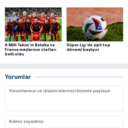
A Milli Takım'ın Belçika ve
Süper Lig'de çipli top
Fransa maçlarının statları
dönemi başlıyor
belli oldu
Yorumlar