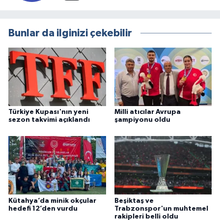
Bunlar da ilginizi çekebilir
Türkiye Kupası'nın yeni
Milli atıcılar Avrupa
sezon takvimi açıklandı
şampiyonu oldu
Kütahya’da minik okçular
Beşiktaş ve
hedefi 12’den vurdu
Trabzonspor'un muhtemel
rakipleri belli oldu