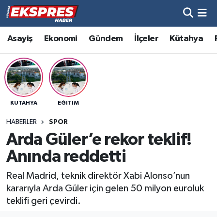
Altıntaş
Hava Durumu
Asayiş
Ekonomi
Gündem
İlçeler
Kütahya
Asayiş
Trafik Durumu
Aslanapa
Süper Lig Puan Durumu ve Fikstür
KÜTAHYA
EĞITIM
Biyografiler
Tüm Manşetler
HABERLER
SPOR
Bölge
Son Dakika Haberleri
Arda Güler’e rekor teklif!
Anında reddetti
Çavdarhisar
Haber Arşivi
Real Madrid, teknik direktör Xabi Alonso’nun
Domaniç
kararıyla Arda Güler için gelen 50 milyon euroluk
teklifi geri çevirdi.
Dumlupınar