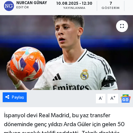
NURCAN GÜNAY
10.08.2025 - 12:30
7
EDITÖR
YAYINLANMA
GÖSTERIM
O
Dünya
Eğitim
Ekonomi
Emet
Foto Galeri
Gediz
Paylaş
-
+
A
A
Genel
İspanyol devi Real Madrid, bu yaz transfer
Gündem
döneminde genç yıldızı Arda Güler için gelen 50
Hisarcık