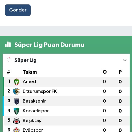
Gönder
Süper Lig Puan Durumu
Süper Lig
#
Takım
O
P
1
Amed
0
0
2
Erzurumspor FK
0
0
3
Başakşehir
0
0
4
Kocaelispor
0
0
5
Beşiktaş
0
0
6
Eyüpspor
0
0