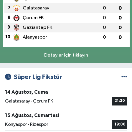
7
Galatasaray
0
0
8
Çorum FK
0
0
9
Gaziantep FK
0
0
10
Alanyaspor
0
0
Detaylar için tıklayın
Süper Lig Fikstür
14 Ağustos, Cuma
Galatasaray - Çorum FK
21:30
15 Ağustos, Cumartesi
Konyaspor - Rizespor
19:00