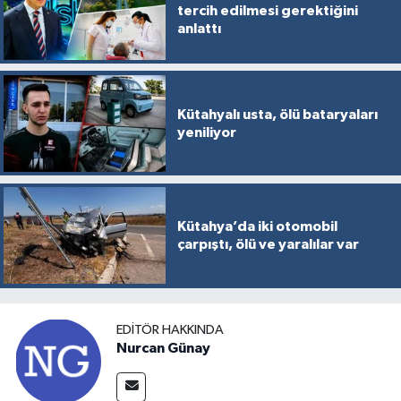
tercih edilmesi gerektiğini
Türkiye
anlattı
Video Galeri
Yaşam
Kütahyalı usta, ölü bataryaları
yeniliyor
Yemek Tarifleri
Kütahya’da iki otomobil
çarpıştı, ölü ve yaralılar var
EDITÖR HAKKINDA
Nurcan Günay