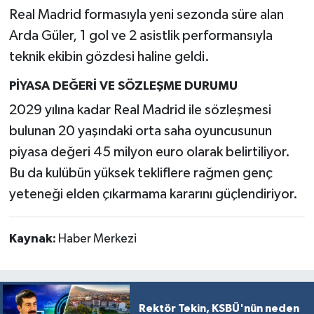
Resmi İlan
Real Madrid formasıyla yeni sezonda süre alan
Arda Güler, 1 gol ve 2 asistlik performansıyla
Rüya Tabirleri
teknik ekibin gözdesi haline geldi.
Sağlık
PİYASA DEĞERİ VE SÖZLEŞME DURUMU
2029 yılına kadar Real Madrid ile sözleşmesi
Şaphane
bulunan 20 yaşındaki orta saha oyuncusunun
Simav
piyasa değeri 45 milyon euro olarak belirtiliyor.
Bu da kulübün yüksek tekliflere rağmen genç
Siyaset
yeteneği elden çıkarmama kararını güçlendiriyor.
Spor
Kaynak:
Haber Merkezi
Tavşanlı
Teknoloji
Rektör Tekin, KSBÜ'nün neden