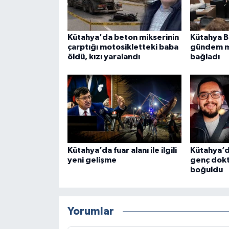
Kütahya'da beton mikserinin
Kütahya B
çarptığı motosikletteki baba
gündem m
öldü, kızı yaralandı
bağladı
Kütahya’da fuar alanı ile ilgili
Kütahya’d
yeni gelişme
genç dok
boğuldu
Yorumlar