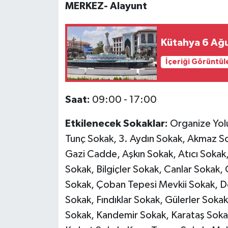
MERKEZ- Alayunt
İlçeler
Kütahya 6 Ağ
Köşe Yazıları
İçeriği Görüntül
Kültür Sanat
Saat:
09:00 - 17:00
Kütahya
Etkilenecek Sokaklar:
Organize Yolu
Magazin
Tunç Sokak, 3. Aydın Sokak, Akmaz S
Otomobil
Gazi Cadde, Aşkın Sokak, Atıcı Sokak
Sokak, Bilgiçler Sokak, Canlar Sokak,
Pazarlar
Sokak, Çoban Tepesi Mevkii Sokak, D
Sokak, Fındıklar Sokak, Gülerler Soka
Politika
Sokak, Kandemir Sokak, Karataş Sokak