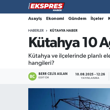
Altıntaş
Hava Durumu
Asayiş
Ekonomi
Gündem
İlçeler
HABERLER
KÜTAHYA HABER
Asayiş
Trafik Durumu
Kütahya 10 Ağ
Aslanapa
Süper Lig Puan Durumu ve Fikstür
Kütahya ve ilçelerinde planlı el
Biyografiler
Tüm Manşetler
hangileri?
Bölge
Son Dakika Haberleri
BERR CELIS ASLAN
10.08.2025 - 12:26
EDITÖR
YAYINLANMA
Çavdarhisar
Haber Arşivi
Domaniç
Dumlupınar