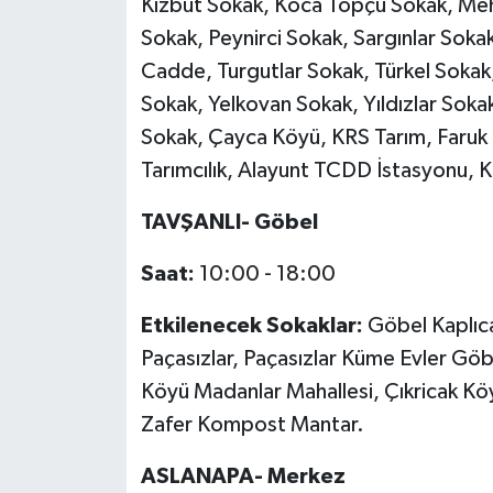
Kızbut Sokak, Koca Topçu Sokak, Me
Resmi İlan
Sokak, Peynirci Sokak, Sargınlar Sokak
Rüya Tabirleri
Cadde, Turgutlar Sokak, Türkel Sokak,
Sokak, Yelkovan Sokak, Yıldızlar Soka
Sağlık
Sokak, Çayca Köyü, KRS Tarım, Faruk I
Tarımcılık, Alayunt TCDD İstasyonu, K
Şaphane
TAVŞANLI- Göbel
Simav
Saat:
10:00 - 18:00
Siyaset
Etkilenecek Sokaklar:
Göbel Kaplıca
Spor
Paçasızlar, Paçasızlar Küme Evler G
Köyü Madanlar Mahallesi, Çıkricak Köyü
Tavşanlı
Zafer Kompost Mantar.
Teknoloji
ASLANAPA- Merkez