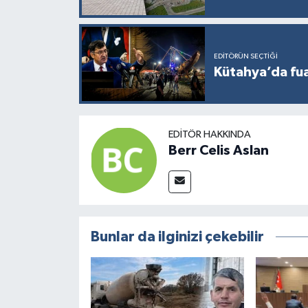
EDITÖRÜN SEÇTIĞI
Kütahya’da fuar
EDITÖR HAKKINDA
Berr Celis Aslan
Bunlar da ilginizi çekebilir