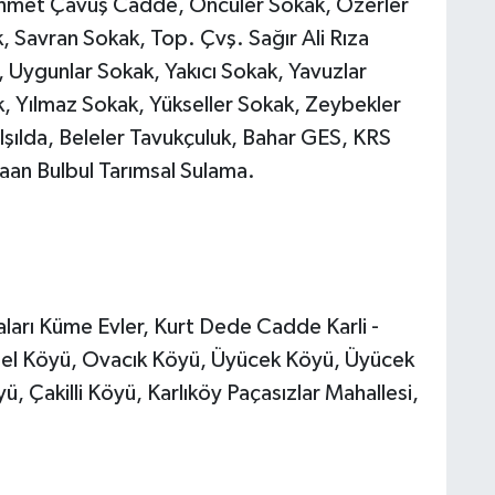
hmet Çavuş Cadde, Öncüler Sokak, Özerler
, Savran Sokak, Top. Çvş. Sağır Ali Rıza
 Uygunlar Sokak, Yakıcı Sokak, Yavuzlar
k, Yılmaz Sokak, Yükseller Sokak, Zeybekler
şılda, Beleler Tavukçuluk, Bahar GES, KRS
aan Bulbul Tarımsal Sulama.
ları Küme Evler, Kurt Dede Cadde Karli -
öbel Köyü, Ovacık Köyü, Üyücek Köyü, Üyücek
, Çakilli Köyü, Karlıköy Paçasızlar Mahallesi,