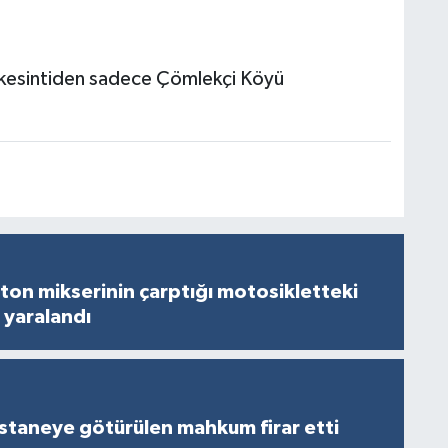
 kesintiden sadece Çömlekçi Köyü
on mikserinin çarptığı motosikletteki
 yaralandı
staneye götürülen mahkum firar etti