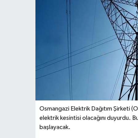
Dünya
Eğitim
Ekonomi
Emet
Foto Galeri
Gediz
Genel
Osmangazi Elektrik Dağıtım Şirketi (O
elektrik kesintisi olacağını duyurdu. B
Gündem
başlayacak.
Hisarcık