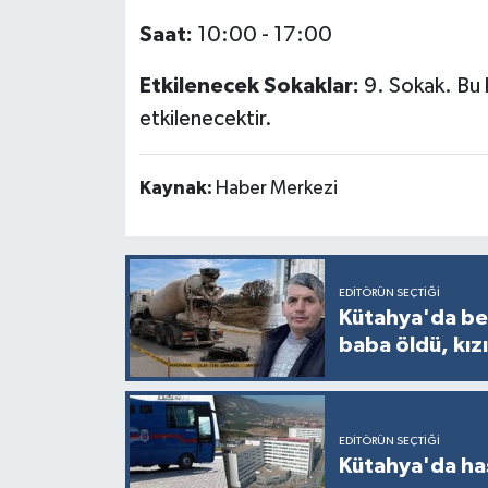
Türkiye
Saat:
10:00 - 17:00
Video Galeri
Etkilenecek Sokaklar:
9. Sokak. Bu
etkilenecektir.
Yaşam
Yemek Tarifleri
Kaynak:
Haber Merkezi
EDITÖRÜN SEÇTIĞI
Kütahya'da bet
baba öldü, kızı
EDITÖRÜN SEÇTIĞI
Kütahya'da ha