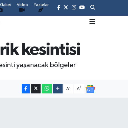
Galeri
Video
Yazarlar
m
ik kesintisi
 kesinti yaşanacak bölgeler
-
+
A
A