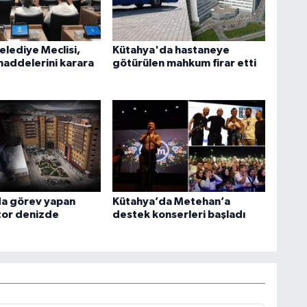
elediye Meclisi,
Kütahya'da hastaneye
addelerini karara
götürülen mahkum firar etti
a görev yapan
Kütahya’da Metehan’a
tor denizde
destek konserleri başladı