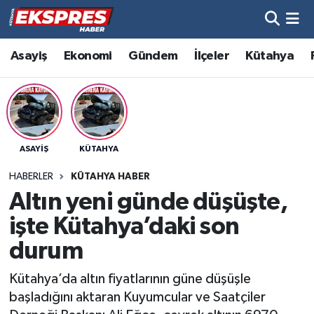
Altıntaş
Hava Durumu
Asayiş
Ekonomi
Gündem
İlçeler
Kütahya
Asayiş
Trafik Durumu
Aslanapa
Süper Lig Puan Durumu ve Fikstür
ASAYIŞ
KÜTAHYA
Biyografiler
Tüm Manşetler
HABERLER
KÜTAHYA HABER
Bölge
Son Dakika Haberleri
Altın yeni günde düşüşte,
işte Kütahya’daki son
Çavdarhisar
Haber Arşivi
durum
Domaniç
Kütahya’da altın fiyatlarının güne düşüşle
başladığını aktaran Kuyumcular ve Saatçiler
Dumlupınar