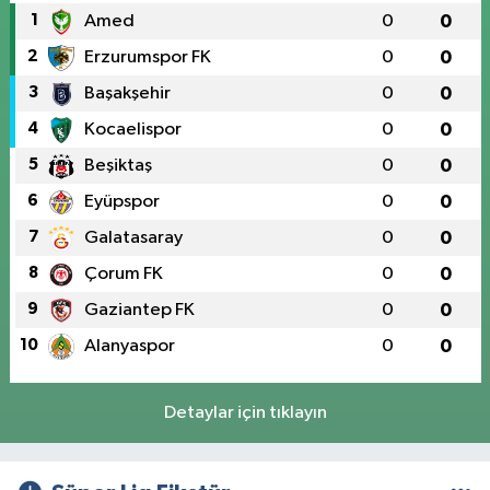
1
Amed
0
0
2
Erzurumspor FK
0
0
3
Başakşehir
0
0
4
Kocaelispor
0
0
5
Beşiktaş
0
0
6
Eyüpspor
0
0
7
Galatasaray
0
0
8
Çorum FK
0
0
9
Gaziantep FK
0
0
10
Alanyaspor
0
0
Detaylar için tıklayın