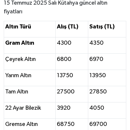
Resmi İlan
15 Temmuz 2025 Salı Kütahya güncel altın
fiyatları
Rüya Tabirleri
Altın Türü
Alış (TL)
Satış (TL)
Sağlık
Gram Altın
4300
4350
Şaphane
Çeyrek Altın
6800
6970
Simav
Yarım Altın
13750
13950
Siyaset
Spor
Tam Altın
27500
27850
Tavşanlı
22 Ayar Bilezik
3920
4050
Teknoloji
Gremse Altın
68750
69700