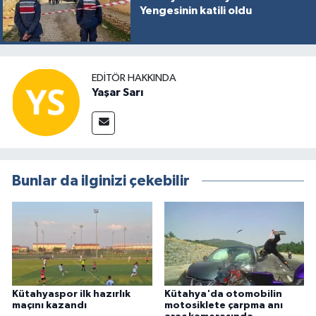
Yengesinin katili oldu
EDITÖR HAKKINDA
Yaşar Sarı
Bunlar da ilginizi çekebilir
Kütahyaspor ilk hazırlık
Kütahya'da otomobilin
maçını kazandı
motosiklete çarpma anı