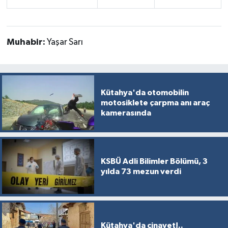
Türkiye
Video Galeri
Muhabir:
Yaşar Sarı
Yaşam
Yemek Tarifleri
Kütahya'da otomobilin
motosiklete çarpma anı araç
kamerasında
KSBÜ Adli Bilimler Bölümü, 3
yılda 73 mezun verdi
Kütahya'da cinayet!..