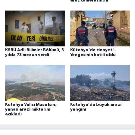
araç kamerasında
KSBÜ Adli Bilimler Bölümü, 3
Kütahya'da cinayet!..
yılda 73 mezun verdi
Yengesinin katili oldu
Kütahya Valisi Musa Işın,
Kütahya’da büyük arazi
yanan arazi miktarını
yangını
açıkladı