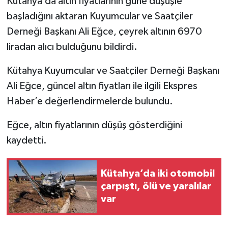
Kütahya’da altın fiyatlarının güne düşüşle
başladığını aktaran Kuyumcular ve Saatçiler
İlçeler
Derneği Başkanı Ali Eğce, çeyrek altının 6970
liradan alıcı bulduğunu bildirdi.
Köşe Yazıları
Kütahya Kuyumcular ve Saatçiler Derneği Başkanı
Kültür Sanat
Ali Eğce, güncel altın fiyatları ile ilgili Ekspres
Haber’e değerlendirmelerde bulundu.
Kütahya
Eğce, altın fiyatlarının düşüş gösterdiğini
Magazin
kaydetti.
Otomobil
Kütahya’da iki otomobil
Pazarlar
çarpıştı, ölü ve yaralılar
var
Politika