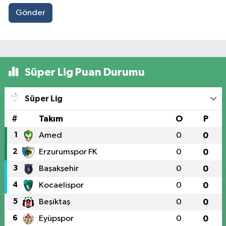
Gönder
Süper Lig Puan Durumu
Süper Lig
#
Takım
O
P
1
Amed
0
0
2
Erzurumspor FK
0
0
3
Başakşehir
0
0
4
Kocaelispor
0
0
5
Beşiktaş
0
0
6
Eyüpspor
0
0