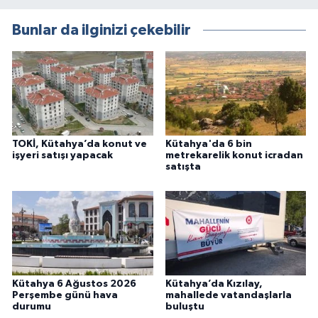
Bunlar da ilginizi çekebilir
TOKİ, Kütahya’da konut ve
Kütahya'da 6 bin
işyeri satışı yapacak
metrekarelik konut icradan
satışta
Kütahya 6 Ağustos 2026
Kütahya’da Kızılay,
Perşembe günü hava
mahallede vatandaşlarla
durumu
buluştu