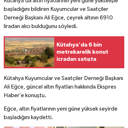
Kütahya’da altın fiyatlarının yeni güne yükselişle
başladığını bildiren Kuyumcular ve Saatçiler
İlçeler
Derneği Başkanı Ali Eğce, çeyrek altının 6910
liradan alıcı bulduğunu söyledi.
Köşe Yazıları
Kültür Sanat
Kütahya'da 6 bin
metrekarelik konut
Kütahya
icradan satışta
Magazin
Kütahya Kuyumcular ve Saatçiler Derneği Başkanı
Otomobil
Ali Eğce, güncel altın fiyatları hakkında Ekspres
Haber’e konuştu.
Pazarlar
Eğce, altın fiyatlarının yeni güne yüksek seyirde
Politika
başladığını kaydetti.