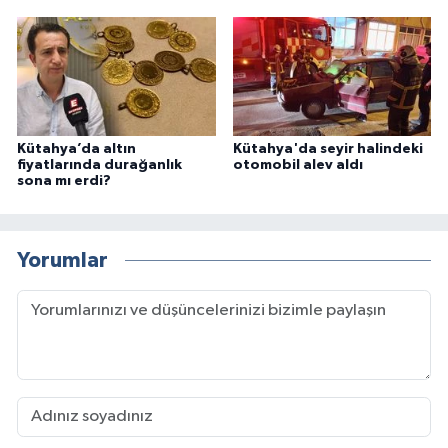
Kütahya’da altın
Kütahya'da seyir halindeki
fiyatlarında durağanlık
otomobil alev aldı
sona mı erdi?
Yorumlar