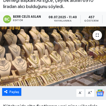
Derneği Başkanı Ali Eğce, çeyrek altının 6910
liradan alıcı bulduğunu söyledi.
Dünya
BERR CELIS ASLAN
08.07.2025 - 11:40
457
Eğitim
EDITÖR
YAYINLANMA
GÖSTERIM
Ekonomi
Emet
Foto Galeri
Gediz
Genel
Paylaş
-
+
Gündem
A
A
Hisarcık