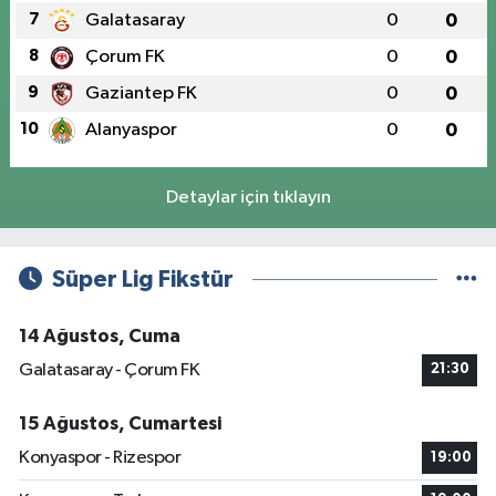
7
Galatasaray
0
0
8
Çorum FK
0
0
9
Gaziantep FK
0
0
10
Alanyaspor
0
0
Detaylar için tıklayın
Süper Lig Fikstür
14 Ağustos, Cuma
Galatasaray - Çorum FK
21:30
15 Ağustos, Cumartesi
Konyaspor - Rizespor
19:00