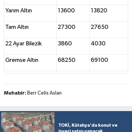
Türkiye
Yarım Altın
13600
13820
Video Galeri
Tam Altın
27300
27650
Yaşam
22 Ayar Bilezik
3860
4030
Yemek Tarifleri
Gremse Altın
68250
69100
Muhabir:
Berr Celis Aslan
TOKİ, Kütahya’da konut ve
işyeri satışı yapacak