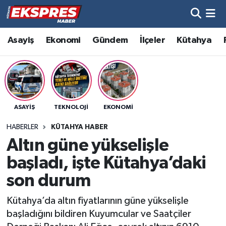
Altıntaş
Hava Durumu
Asayiş
Ekonomi
Gündem
İlçeler
Kütahya
Asayiş
Trafik Durumu
Aslanapa
Süper Lig Puan Durumu ve Fikstür
ASAYIŞ
TEKNOLOJI
EKONOMI
Biyografiler
Tüm Manşetler
HABERLER
KÜTAHYA HABER
Bölge
Son Dakika Haberleri
Altın güne yükselişle
başladı, işte Kütahya’daki
Çavdarhisar
Haber Arşivi
son durum
Domaniç
Kütahya’da altın fiyatlarının güne yükselişle
başladığını bildiren Kuyumcular ve Saatçiler
Dumlupınar