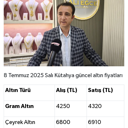
Resmi İlan
Rüya Tabirleri
Sağlık
Şaphane
Simav
Siyaset
8 Temmuz 2025 Salı Kütahya güncel altın fiyatları
Spor
Altın Türü
Alış (TL)
Satış (TL)
Tavşanlı
Gram Altın
4250
4320
Teknoloji
Çeyrek Altın
6800
6910