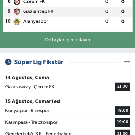
8
Çorum FK
0
0
9
Gaziantep FK
0
0
10
Alanyaspor
0
0
Detaylar için tıklayın
Süper Lig Fikstür
14 Ağustos, Cuma
Galatasaray - Çorum FK
21:30
15 Ağustos, Cumartesi
Konyaspor - Rizespor
19:00
Kasımpaşa - Trabzonspor
19:00
Gençlerbirliği S.K. - Fenerbahçe
21:30