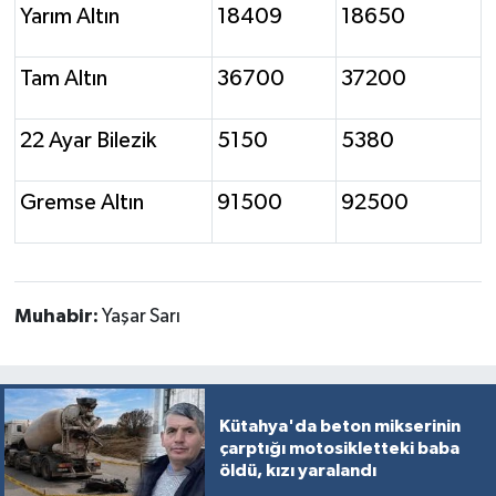
Yarım Altın
18409
18650
Türkiye
Video Galeri
Tam Altın
36700
37200
Yaşam
22 Ayar Bilezik
5150
5380
Yemek Tarifleri
Gremse Altın
91500
92500
Muhabir:
Yaşar Sarı
Kütahya'da beton mikserinin
çarptığı motosikletteki baba
öldü, kızı yaralandı