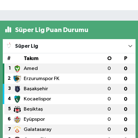
Süper Lig Puan Durumu
Süper Lig
#
Takım
O
P
1
Amed
0
0
2
Erzurumspor FK
0
0
3
Başakşehir
0
0
4
Kocaelispor
0
0
5
Beşiktaş
0
0
6
Eyüpspor
0
0
7
Galatasaray
0
0