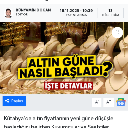
Dünya
BÜNYAMIN DOĞAN
18.11.2025 - 10:39
13
EDITÖR
YAYINLANMA
GÖSTERIM
Eğitim
Ekonomi
Emet
Foto Galeri
Gediz
Genel
Paylaş
-
+
A
A
Gündem
Kütahya’da altın fiyatlarının yeni güne düşüşle
başladığını belirten Kuyumcular ve Saatçiler
Hisarcık