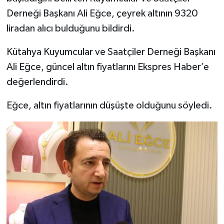
Derneği Başkanı Ali Eğce, çeyrek altının 9320
İlçeler
liradan alıcı bulduğunu bildirdi.
Köşe Yazıları
Kütahya Kuyumcular ve Saatçiler Derneği Başkanı
Ali Eğce, güncel altın fiyatlarını Ekspres Haber’e
Kültür Sanat
değerlendirdi.
Kütahya
Eğce, altın fiyatlarının düşüşte olduğunu söyledi.
Magazin
Otomobil
Pazarlar
Politika