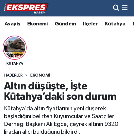
Altıntaş
Hava Durumu
Asayiş
Ekonomi
Gündem
İlçeler
Kütahya
Asayiş
Trafik Durumu
Aslanapa
Süper Lig Puan Durumu ve Fikstür
KÜTAHYA
Biyografiler
Tüm Manşetler
HABERLER
EKONOMI
Bölge
Son Dakika Haberleri
Altın düşüşte, İşte
Kütahya’daki son durum
Çavdarhisar
Haber Arşivi
Kütahya’da altın fiyatlarının yeni düşerek
Domaniç
başladığını belirten Kuyumcular ve Saatçiler
Derneği Başkanı Ali Eğce, çeyrek altının 9320
Dumlupınar
liradan alıcı bulduğunu bildirdi.