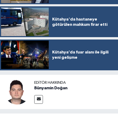
Kütahya'da hastaneye
götürülen mahkum firar etti
Kütahya’da fuar alanı ile ilgili
yeni gelişme
EDITÖR HAKKINDA
Bünyamin Doğan