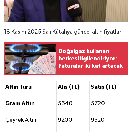
Resmi İlan
Rüya Tabirleri
18 Kasım 2025 Salı Kütahya güncel altın fiyatları
Sağlık
Şaphane
Doğalgaz kullanan
herkesi ilgilendiriyor:
Simav
Faturalar iki kat artacak
Siyaset
Altın Türü
Alış (TL)
Satış (TL)
Spor
Gram Altın
5640
5720
Tavşanlı
Çeyrek Altın
9200
9320
Teknoloji