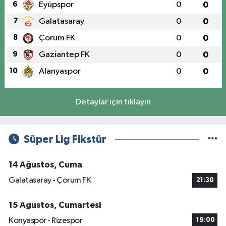
6
Eyüpspor
0
0
7
Galatasaray
0
0
8
Çorum FK
0
0
9
Gaziantep FK
0
0
10
Alanyaspor
0
0
Detaylar için tıklayın
Süper Lig Fikstür
14 Ağustos, Cuma
Galatasaray - Çorum FK
21:30
15 Ağustos, Cumartesi
Konyaspor - Rizespor
19:00