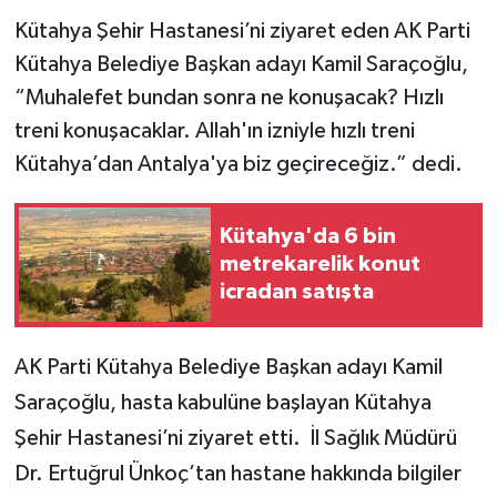
Kütahya Şehir Hastanesi’ni ziyaret eden AK Parti
İlçeler
Kütahya Belediye Başkan adayı Kamil Saraçoğlu,
“Muhalefet bundan sonra ne konuşacak? Hızlı
Köşe Yazıları
treni konuşacaklar. Allah'ın izniyle hızlı treni
Kütahya’dan Antalya'ya biz geçireceğiz.” dedi.
Kültür Sanat
Kütahya
Kütahya'da 6 bin
metrekarelik konut
Magazin
icradan satışta
Otomobil
AK Parti Kütahya Belediye Başkan adayı Kamil
Pazarlar
Saraçoğlu, hasta kabulüne başlayan Kütahya
Şehir Hastanesi’ni ziyaret etti.
İl Sağlık Müdürü
Politika
Dr. Ertuğrul Ünkoç’tan hastane hakkında bilgiler