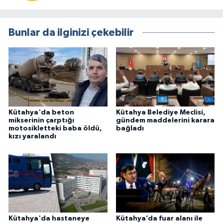
Bunlar da ilginizi çekebilir
Kütahya'da beton
Kütahya Belediye Meclisi,
mikserinin çarptığı
gündem maddelerini karara
motosikletteki baba öldü,
bağladı
kızı yaralandı
Kütahya'da hastaneye
Kütahya’da fuar alanı ile