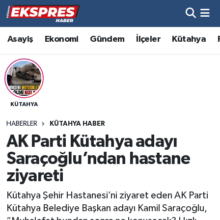
Altıntaş
Hava Durumu
Asayiş
Ekonomi
Gündem
İlçeler
Kütahya
Asayiş
Trafik Durumu
Aslanapa
Süper Lig Puan Durumu ve Fikstür
KÜTAHYA
Biyografiler
Tüm Manşetler
HABERLER
KÜTAHYA HABER
Bölge
Son Dakika Haberleri
AK Parti Kütahya adayı
Saraçoğlu’ndan hastane
Çavdarhisar
Haber Arşivi
ziyareti
Domaniç
Kütahya Şehir Hastanesi’ni ziyaret eden AK Parti
Kütahya Belediye Başkan adayı Kamil Saraçoğlu,
Dumlupınar