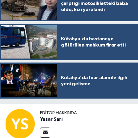
çarptığı motosikletteki baba
öldü, kızı yaralandı
Kütahya'da hastaneye
götürülen mahkum firar etti
Kütahya’da fuar alanı ile ilgili
yeni gelişme
EDITÖR HAKKINDA
Yaşar Sarı