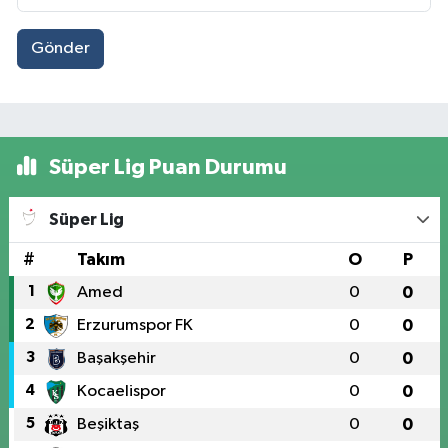
Gönder
Süper Lig Puan Durumu
Süper Lig
#
Takım
O
P
1
Amed
0
0
2
Erzurumspor FK
0
0
3
Başakşehir
0
0
4
Kocaelispor
0
0
5
Beşiktaş
0
0