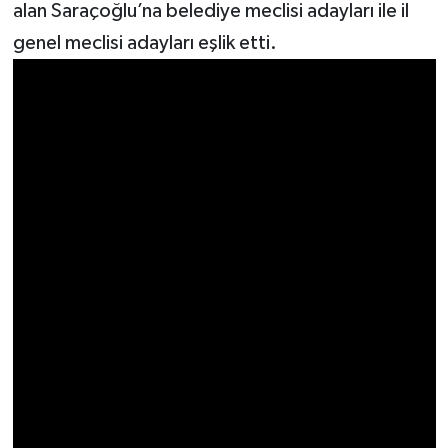
Resmi İlan
alan Saraçoğlu’na belediye meclisi adayları ile il
genel meclisi adayları eşlik etti.
Rüya Tabirleri
Sağlık
Şaphane
Simav
Siyaset
Spor
Tavşanlı
Teknoloji