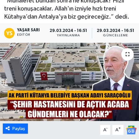
“Muhalefet bundan sonra ne konuşacak? Hızlı
treni konuşacaklar. Allah'ın izniyle hızlı treni
Dünya
Kütahya’dan Antalya'ya biz geçireceğiz.” dedi.
Eğitim
YAŞAR SARI
29.03.2024 - 16:51
29.03.2024 - 16:51
EDITÖR
YAYINLANMA
GÜNCELLEME
Ekonomi
Emet
Foto Galeri
Gediz
Genel
Gündem
Paylaş
-
+
A
A
Hisarcık