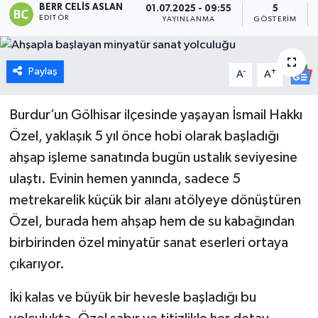
BERR CELIS ASLAN
01.07.2025 - 09:55
5
EDITÖR
YAYINLANMA
GÖSTERIM
Dünya
Eğitim
Paylaş
-
+
A
A
Ekonomi
Burdur’un Gölhisar ilçesinde yaşayan İsmail Hakkı
Emet
Özel, yaklaşık 5 yıl önce hobi olarak başladığı
ahşap işleme sanatında bugün ustalık seviyesine
Foto Galeri
ulaştı. Evinin hemen yanında, sadece 5
metrekarelik küçük bir alanı atölyeye dönüştüren
Gediz
Özel, burada hem ahşap hem de su kabağından
birbirinden özel minyatür sanat eserleri ortaya
Genel
çıkarıyor.
Gündem
İki kalas ve büyük bir hevesle başladığı bu
Hisarcık