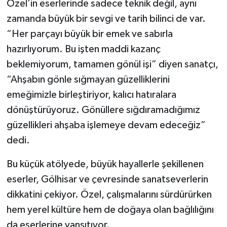
Özel’in eserlerinde sadece teknik değil, aynı
Resmi İlan
zamanda büyük bir sevgi ve tarih bilinci de var.
Rüya Tabirleri
“Her parçayı büyük bir emek ve sabırla
hazırlıyorum. Bu işten maddi kazanç
Sağlık
beklemiyorum, tamamen gönül işi” diyen sanatçı,
“Ahşabın gönle sığmayan güzelliklerini
Şaphane
emeğimizle birleştiriyor, kalıcı hatıralara
Simav
dönüştürüyoruz. Gönüllere sığdıramadığımız
güzellikleri ahşaba işlemeye devam edeceğiz”
Siyaset
dedi.
Spor
Bu küçük atölyede, büyük hayallerle şekillenen
eserler, Gölhisar ve çevresinde sanatseverlerin
Tavşanlı
dikkatini çekiyor. Özel, çalışmalarını sürdürürken
hem yerel kültüre hem de doğaya olan bağlılığını
Teknoloji
da eserlerine yansıtıyor.