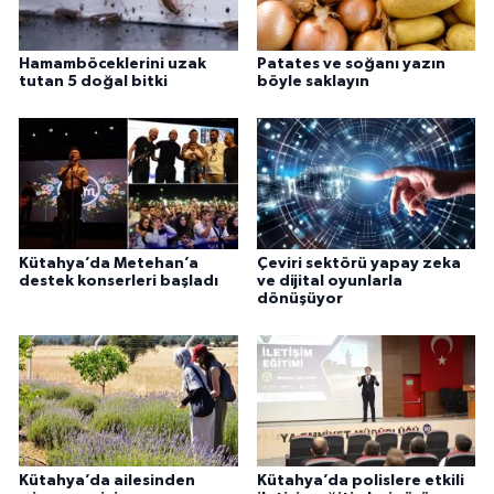
Hamamböceklerini uzak
Patates ve soğanı yazın
tutan 5 doğal bitki
böyle saklayın
Kütahya’da Metehan’a
Çeviri sektörü yapay zeka
destek konserleri başladı
ve dijital oyunlarla
dönüşüyor
Kütahya’da ailesinden
Kütahya’da polislere etkili