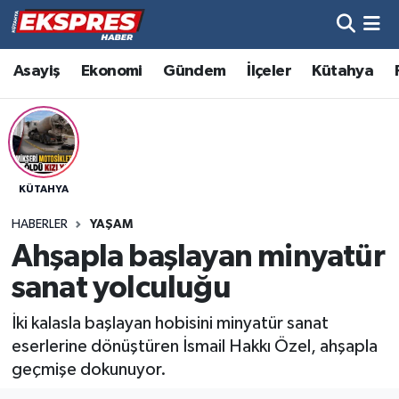
Altıntaş
Hava Durumu
Asayiş
Ekonomi
Gündem
İlçeler
Kütahya
Asayiş
Trafik Durumu
Aslanapa
Süper Lig Puan Durumu ve Fikstür
KÜTAHYA
Biyografiler
Tüm Manşetler
HABERLER
YAŞAM
Bölge
Son Dakika Haberleri
Ahşapla başlayan minyatür
sanat yolculuğu
Çavdarhisar
Haber Arşivi
İki kalasla başlayan hobisini minyatür sanat
Domaniç
eserlerine dönüştüren İsmail Hakkı Özel, ahşapla
geçmişe dokunuyor.
Dumlupınar