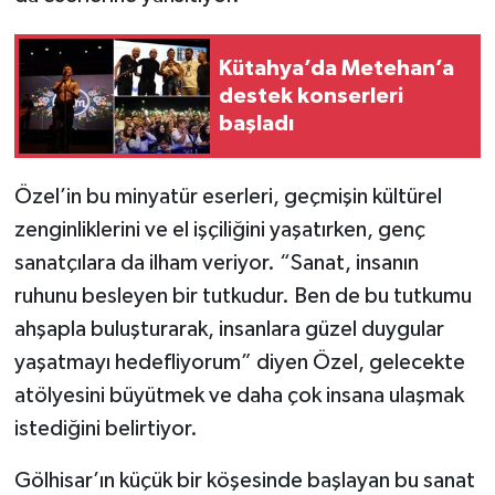
Türkiye
Kütahya’da Metehan’a
Video Galeri
destek konserleri
başladı
Yaşam
Yemek Tarifleri
Özel’in bu minyatür eserleri, geçmişin kültürel
zenginliklerini ve el işçiliğini yaşatırken, genç
sanatçılara da ilham veriyor. “Sanat, insanın
ruhunu besleyen bir tutkudur. Ben de bu tutkumu
ahşapla buluşturarak, insanlara güzel duygular
yaşatmayı hedefliyorum” diyen Özel, gelecekte
atölyesini büyütmek ve daha çok insana ulaşmak
istediğini belirtiyor.
Gölhisar’ın küçük bir köşesinde başlayan bu sanat