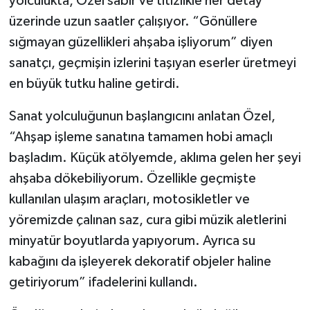
yolculukta, Özel sabır ve titizlikle her detay
üzerinde uzun saatler çalışıyor. “Gönüllere
İlçeler
sığmayan güzellikleri ahşaba işliyorum” diyen
sanatçı, geçmişin izlerini taşıyan eserler üretmeyi
Köşe Yazıları
en büyük tutku haline getirdi.
Kültür Sanat
Sanat yolculuğunun başlangıcını anlatan Özel,
“Ahşap işleme sanatına tamamen hobi amaçlı
Kütahya
başladım. Küçük atölyemde, aklıma gelen her şeyi
Magazin
ahşaba dökebiliyorum. Özellikle geçmişte
kullanılan ulaşım araçları, motosikletler ve
Otomobil
yöremizde çalınan saz, cura gibi müzik aletlerini
minyatür boyutlarda yapıyorum. Ayrıca su
Pazarlar
kabağını da işleyerek dekoratif objeler haline
Politika
getiriyorum” ifadelerini kullandı.