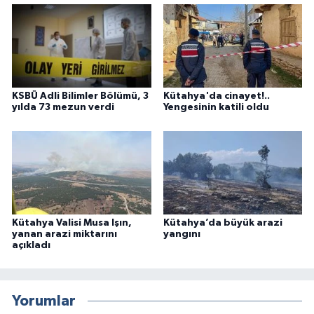
KSBÜ Adli Bilimler Bölümü, 3
Kütahya'da cinayet!..
yılda 73 mezun verdi
Yengesinin katili oldu
Kütahya Valisi Musa Işın,
Kütahya’da büyük arazi
yanan arazi miktarını
yangını
açıkladı
Yorumlar