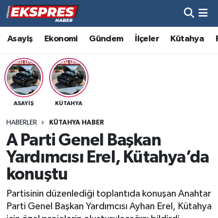
Altıntaş
Hava Durumu
Asayiş
Ekonomi
Gündem
İlçeler
Kütahya
Asayiş
Trafik Durumu
Aslanapa
Süper Lig Puan Durumu ve Fikstür
ASAYIŞ
KÜTAHYA
Biyografiler
Tüm Manşetler
HABERLER
KÜTAHYA HABER
Bölge
Son Dakika Haberleri
A Parti Genel Başkan
Yardımcısı Erel, Kütahya’da
Çavdarhisar
Haber Arşivi
konuştu
Domaniç
Partisinin düzenlediği toplantıda konuşan Anahtar
Parti Genel Başkan Yardımcısı Ayhan Erel, Kütahya
Dumlupınar