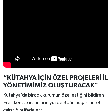
Türkiye
Video Galeri
Yaşam
Yemek Tarifleri
“KÜTAHYA İÇİN ÖZEL PROJELERİ İL
YÖNETİMİMİZ OLUŞTURACAK”
Kütahya’da birçok kurumun özelleştiğini bildiren
Erel, kentte insanların yüzde 80’in asgari ücret
çalıştığını ifade etti.