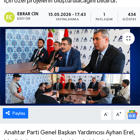
için özel projelerin oluşturulacağını bildirdi.
Dünya
EBRAR CIN
15.05.2026 - 17:43
1
434
EDITÖR
YAYINLANMA
PAYLAŞIM
GÖSTERI
Eğitim
Ekonomi
Emet
Foto Galeri
Gediz
Genel
Paylaş
-
+
A
A
Gündem
Anahtar Parti Genel Başkan Yardımcısı Ayhan Erel,
Hisarcık