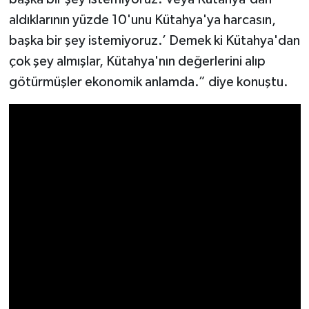
Resmi İlan
aldıklarının yüzde 10'unu Kütahya'ya harcasın,
başka bir şey istemiyoruz.’ Demek ki Kütahya'dan
Rüya Tabirleri
çok şey almışlar, Kütahya'nın değerlerini alıp
Sağlık
götürmüşler ekonomik anlamda.” diye konuştu.
Şaphane
Simav
Siyaset
Spor
Tavşanlı
Teknoloji