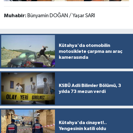
Muhabir:
Bünyamin DOĞAN / Yaşar SARI
Kütahya'da otomobilin
motosiklete çarpma anı araç
kamerasında
KSBÜ Adli Bilimler Bölümü, 3
yılda 73 mezun verdi
Kütahya'da cinayet!..
Yengesinin katili oldu