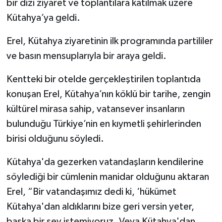
bir dizi ziyaret ve toplantılara katılmak üzere
Kütahya’ya geldi.
İlçeler
Erel, Kütahya ziyaretinin ilk programında partililer
Köşe Yazıları
ve basın mensuplarıyla bir araya geldi.
Kültür Sanat
Kentteki bir otelde gerçekleştirilen toplantıda
konuşan Erel, Kütahya’nın köklü bir tarihe, zengin
Kütahya
kültürel mirasa sahip, vatansever insanların
bulunduğu Türkiye’nin en kıymetli şehirlerinden
Magazin
birisi olduğunu söyledi.
Otomobil
Kütahya'da gezerken vatandaşların kendilerine
Pazarlar
söylediği bir cümlenin manidar olduğunu aktaran
Erel, “Bir vatandaşımız dedi ki, ‘hükümet
Politika
Kütahya'dan aldıklarını bize geri versin yeter,
başka bir şey istemiyoruz. Veya Kütahya'dan