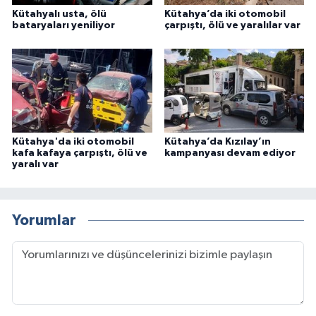
Kütahyalı usta, ölü
Kütahya’da iki otomobil
bataryaları yeniliyor
çarpıştı, ölü ve yaralılar var
Kütahya'da iki otomobil
Kütahya’da Kızılay’ın
kafa kafaya çarpıştı, ölü ve
kampanyası devam ediyor
yaralı var
Yorumlar