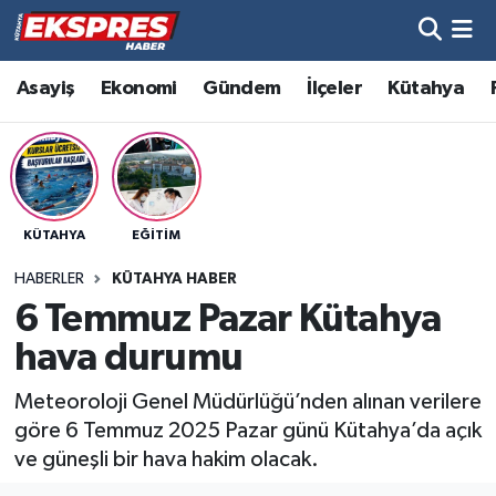
Altıntaş
Hava Durumu
Asayiş
Ekonomi
Gündem
İlçeler
Kütahya
Asayiş
Trafik Durumu
Aslanapa
Süper Lig Puan Durumu ve Fikstür
KÜTAHYA
EĞITIM
Biyografiler
Tüm Manşetler
HABERLER
KÜTAHYA HABER
Bölge
Son Dakika Haberleri
6 Temmuz Pazar Kütahya
hava durumu
Çavdarhisar
Haber Arşivi
Meteoroloji Genel Müdürlüğü’nden alınan verilere
Domaniç
göre 6 Temmuz 2025 Pazar günü Kütahya’da açık
ve güneşli bir hava hakim olacak.
Dumlupınar