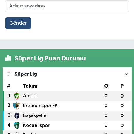
Gönder
Süper Lig Puan Durumu
Süper Lig
#
Takım
O
P
1
Amed
0
0
2
Erzurumspor FK
0
0
3
Başakşehir
0
0
4
Kocaelispor
0
0