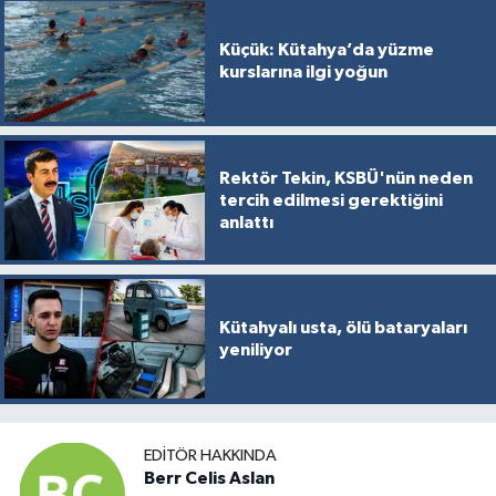
Küçük: Kütahya’da yüzme
kurslarına ilgi yoğun
Rektör Tekin, KSBÜ'nün neden
tercih edilmesi gerektiğini
anlattı
Kütahyalı usta, ölü bataryaları
yeniliyor
EDITÖR HAKKINDA
Berr Celis Aslan