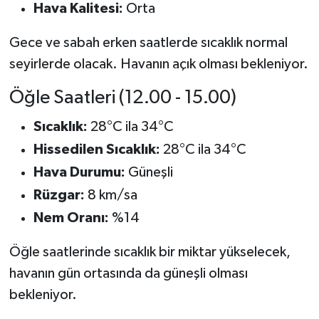
Resmi İlan
Hava Kalitesi:
Orta
Rüya Tabirleri
Gece ve sabah erken saatlerde sıcaklık normal
seyirlerde olacak. Havanın açık olması bekleniyor.
Sağlık
Öğle Saatleri (12.00 - 15.00)
Şaphane
Sıcaklık:
28°C ila 34°C
Hissedilen Sıcaklık:
28°C ila 34°C
Simav
Hava Durumu:
Güneşli
Siyaset
Rüzgar:
8 km/sa
Nem Oranı:
%14
Spor
Öğle saatlerinde sıcaklık bir miktar yükselecek,
Tavşanlı
havanın gün ortasında da güneşli olması
bekleniyor.
Teknoloji