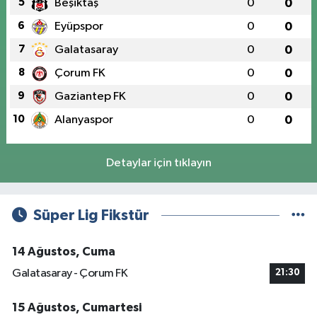
5
Beşiktaş
0
0
6
Eyüpspor
0
0
7
Galatasaray
0
0
8
Çorum FK
0
0
9
Gaziantep FK
0
0
10
Alanyaspor
0
0
Detaylar için tıklayın
Süper Lig Fikstür
14 Ağustos, Cuma
Galatasaray - Çorum FK
21:30
15 Ağustos, Cumartesi