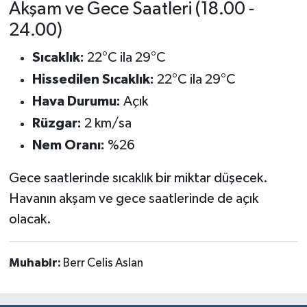
Akşam ve Gece Saatleri (18.00 -
Türkiye
24.00)
Video Galeri
Sıcaklık:
22°C ila 29°C
Hissedilen Sıcaklık:
22°C ila 29°C
Yaşam
Hava Durumu:
Açık
Yemek Tarifleri
Rüzgar:
2 km/sa
Nem Oranı:
%26
Gece saatlerinde sıcaklık bir miktar düşecek.
Havanın akşam ve gece saatlerinde de açık
olacak.
Muhabir:
Berr Celis Aslan