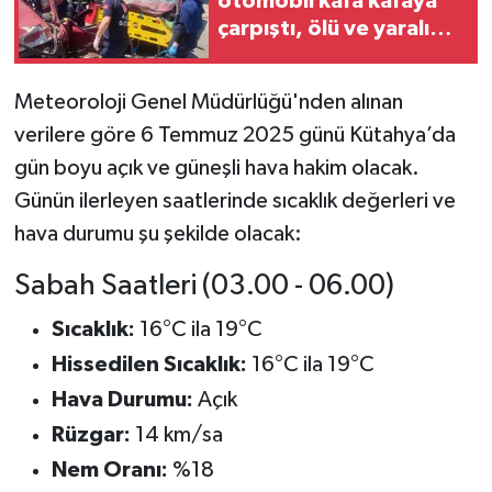
otomobil kafa kafaya
çarpıştı, ölü ve yaralı
İlçeler
var
Meteoroloji Genel Müdürlüğü'nden alınan
Köşe Yazıları
verilere göre 6 Temmuz 2025 günü Kütahya’da
Kültür Sanat
gün boyu açık ve güneşli hava hakim olacak.
Günün ilerleyen saatlerinde sıcaklık değerleri ve
Kütahya
hava durumu şu şekilde olacak:
Magazin
Sabah Saatleri (03.00 - 06.00)
Sıcaklık:
16°C ila 19°C
Otomobil
Hissedilen Sıcaklık:
16°C ila 19°C
Pazarlar
Hava Durumu:
Açık
Rüzgar:
14 km/sa
Politika
Nem Oranı:
%18