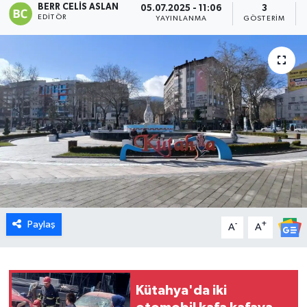
BERR CELIS ASLAN
05.07.2025 - 11:06
3
EDITÖR
YAYINLANMA
GÖSTERIM
Dünya
Eğitim
Ekonomi
Emet
Foto Galeri
Gediz
Paylaş
-
+
A
A
Genel
Gündem
Kütahya'da iki
Hisarcık