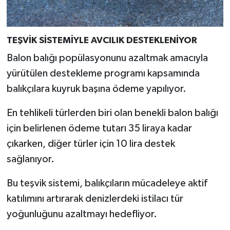
Türkiye
Video Galeri
TEŞVİK SİSTEMİYLE AVCILIK DESTEKLENİYOR
Balon balığı popülasyonunu azaltmak amacıyla
Yaşam
yürütülen destekleme programı kapsamında
Yemek Tarifleri
balıkçılara kuyruk başına ödeme yapılıyor.
En tehlikeli türlerden biri olan benekli balon balığı
için belirlenen ödeme tutarı 35 liraya kadar
çıkarken, diğer türler için 10 lira destek
sağlanıyor.
Bu teşvik sistemi, balıkçıların mücadeleye aktif
katılımını artırarak denizlerdeki istilacı tür
yoğunluğunu azaltmayı hedefliyor.