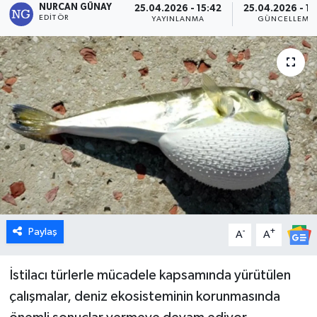
NURCAN GÜNAY
25.04.2026 - 15:42
25.04.2026 - 13
EDITÖR
YAYINLANMA
GÜNCELLEME
Dünya
Eğitim
Ekonomi
Emet
Foto Galeri
Gediz
Paylaş
-
+
A
A
Genel
İstilacı türlerle mücadele kapsamında yürütülen
Gündem
çalışmalar, deniz ekosisteminin korunmasında
Hisarcık