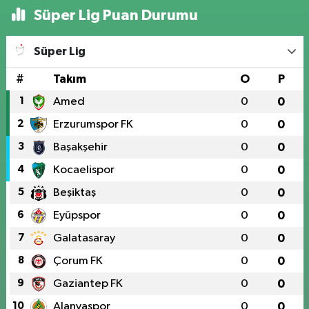
Süper Lig Puan Durumu
Süper Lig
#
Takım
O
P
1
Amed
0
0
2
Erzurumspor FK
0
0
3
Başakşehir
0
0
4
Kocaelispor
0
0
5
Beşiktaş
0
0
6
Eyüpspor
0
0
7
Galatasaray
0
0
8
Çorum FK
0
0
9
Gaziantep FK
0
0
10
Alanyaspor
0
0