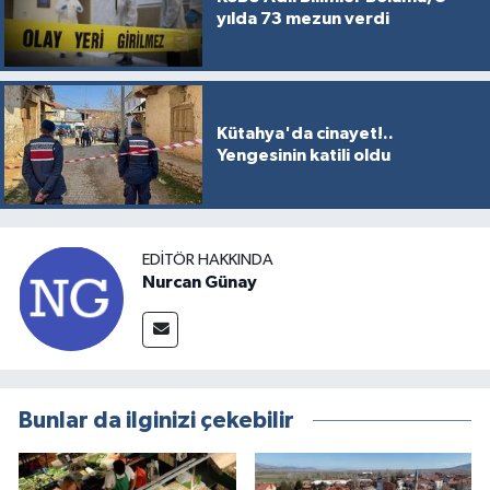
yılda 73 mezun verdi
Kütahya'da cinayet!..
Yengesinin katili oldu
EDITÖR HAKKINDA
Nurcan Günay
Bunlar da ilginizi çekebilir