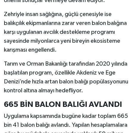
önemli sonuçlar vermeye devam ediyor.
Zehriyle insan sağlığına, güçlü çenesiyle ise
İlçeler
balıkçılık ekipmanlarına zarar veren balon balığına
Köşe Yazıları
karşı uygulanan avcılık destekleme programı
sayesinde milyonlarca yeni bireyin ekosisteme
Kültür Sanat
karışması engellendi.
Kütahya
Tarım ve Orman Bakanlığı tarafından 2020 yılında
başlatılan program, özellikle Akdeniz ve Ege
Magazin
Denizi’nde hızla artan balon balığı popülasyonunu
Otomobil
kontrol altına almayı hedefliyor.
665 BİN BALON BALIĞI AVLANDI
Pazarlar
Uygulama kapsamında bugüne kadar toplam 665
Politika
bin 41 balon balığı avlandı. Yapılan hesaplamalara