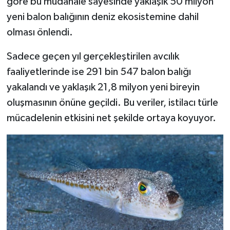
göre bu müdahale sayesinde yaklaşık 50 milyon
Resmi İlan
yeni balon balığının deniz ekosistemine dahil
Rüya Tabirleri
olması önlendi.
Sağlık
Sadece geçen yıl gerçekleştirilen avcılık
faaliyetlerinde ise 291 bin 547 balon balığı
Şaphane
yakalandı ve yaklaşık 21,8 milyon yeni bireyin
oluşmasının önüne geçildi. Bu veriler, istilacı türle
Simav
mücadelenin etkisini net şekilde ortaya koyuyor.
Siyaset
Spor
Tavşanlı
Teknoloji