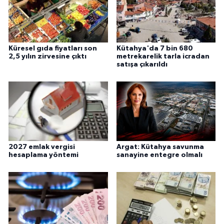
Küresel gıda fiyatları son
Kütahya'da 7 bin 680
2,5 yılın zirvesine çıktı
metrekarelik tarla icradan
satışa çıkarıldı
2027 emlak vergisi
Argat: Kütahya savunma
hesaplama yöntemi
sanayine entegre olmalı