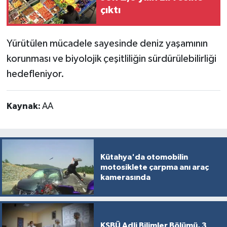
çıktı
Yürütülen mücadele sayesinde deniz yaşamının
korunması ve biyolojik çeşitliliğin sürdürülebilirliği
hedefleniyor.
Kaynak:
AA
Kütahya'da otomobilin
motosiklete çarpma anı araç
kamerasında
KSBÜ Adli Bilimler Bölümü, 3