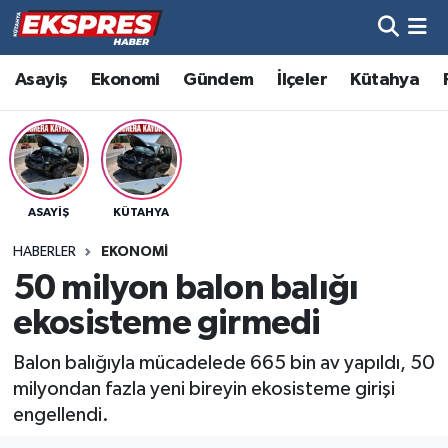
Altıntaş
Hava Durumu
Asayiş
Ekonomi
Gündem
İlçeler
Kütahya
Asayiş
Trafik Durumu
Aslanapa
Süper Lig Puan Durumu ve Fikstür
ASAYIŞ
KÜTAHYA
Biyografiler
Tüm Manşetler
HABERLER
EKONOMI
Bölge
Son Dakika Haberleri
50 milyon balon balığı
ekosisteme girmedi
Çavdarhisar
Haber Arşivi
Balon balığıyla mücadelede 665 bin av yapıldı, 50
Domaniç
milyondan fazla yeni bireyin ekosisteme girişi
engellendi.
Dumlupınar